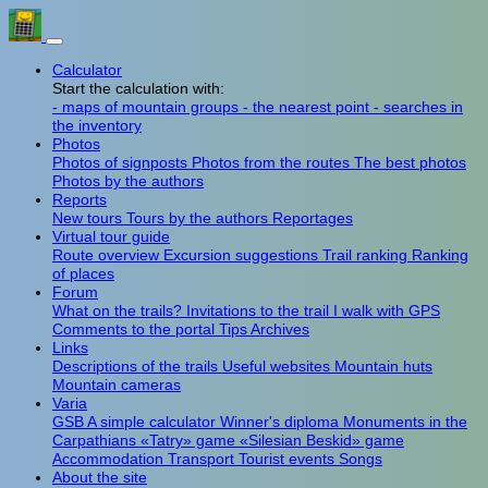
Calculator
Start the calculation with:
- maps of mountain groups
- the nearest point
- searches in
the inventory
Photos
Photos of signposts
Photos from the routes
The best photos
Photos by the authors
Reports
New tours
Tours by the authors
Reportages
Virtual tour guide
Route overview
Excursion suggestions
Trail ranking
Ranking
of places
Forum
What on the trails?
Invitations to the trail
I walk with GPS
Comments to the portal
Tips
Archives
Links
Descriptions of the trails
Useful websites
Mountain huts
Mountain cameras
Varia
GSB
A simple calculator
Winner's diploma
Monuments in the
Carpathians
«Tatry» game
«Silesian Beskid» game
Accommodation
Transport
Tourist events
Songs
About the site