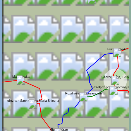
Puchaczówka
Marianówka
Czarna Góra, 1205
Przełęcz pod Jaworową K
Rozdroże pod Lesieńcem
Igliczna - Sanktuarium Maria Sniezna
Miedzygórze