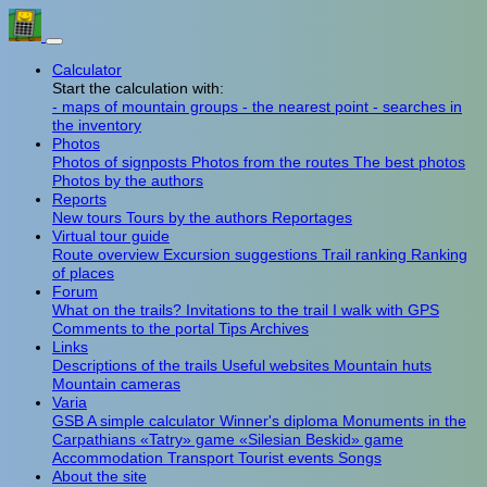
Calculator
Start the calculation with:
- maps of mountain groups
- the nearest point
- searches in
the inventory
Photos
Photos of signposts
Photos from the routes
The best photos
Photos by the authors
Reports
New tours
Tours by the authors
Reportages
Virtual tour guide
Route overview
Excursion suggestions
Trail ranking
Ranking
of places
Forum
What on the trails?
Invitations to the trail
I walk with GPS
Comments to the portal
Tips
Archives
Links
Descriptions of the trails
Useful websites
Mountain huts
Mountain cameras
Varia
GSB
A simple calculator
Winner's diploma
Monuments in the
Carpathians
«Tatry» game
«Silesian Beskid» game
Accommodation
Transport
Tourist events
Songs
About the site