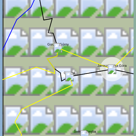
Gorzeń Górny
Jaroszowicka Góra
Czartak
Świnna Poręba