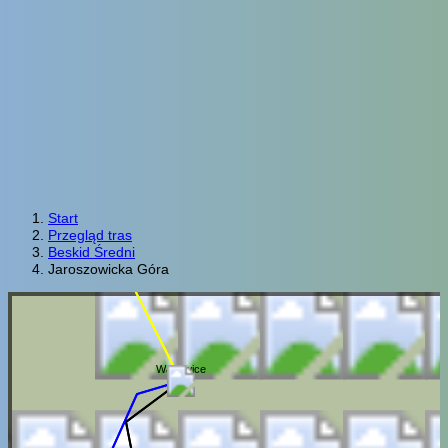
Start
Przegląd tras
Beskid Średni
Jaroszowicka Góra
Wadowice