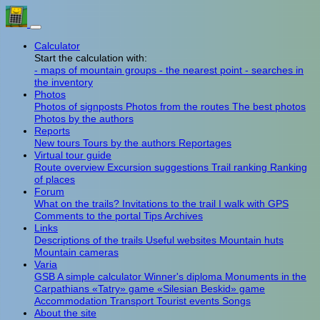
Calculator
Start the calculation with:
- maps of mountain groups
- the nearest point
- searches in
the inventory
Photos
Photos of signposts
Photos from the routes
The best photos
Photos by the authors
Reports
New tours
Tours by the authors
Reportages
Virtual tour guide
Route overview
Excursion suggestions
Trail ranking
Ranking
of places
Forum
What on the trails?
Invitations to the trail
I walk with GPS
Comments to the portal
Tips
Archives
Links
Descriptions of the trails
Useful websites
Mountain huts
Mountain cameras
Varia
GSB
A simple calculator
Winner's diploma
Monuments in the
Carpathians
«Tatry» game
«Silesian Beskid» game
Accommodation
Transport
Tourist events
Songs
About the site