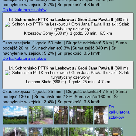
nachylenie w zejściu: 8.7% | Śr. prędkość: 4.3 km/h
Do kalkulatora szlaków
13.
Schronisko PTTK na Leskowcu / Groń Jana Pawła II
(890 m)
Krzeszów Górny (500 m)
1 godz. 50 min.
6.5 km
Czas przejścia: 1 godz. 50 min. | Długość odcinka:6.5 km | Suma
podejść:20 m | Śr. nachylenie:0.3% |Suma zejść:340 m | Śr.
nachylenie w zejściu: 5.2% | Śr. prędkość: 3.5 km/h
Do kalkulatora szlaków
14.
Schronisko PTTK na Leskowcu / Groń Jana Pawła II
(890 m)
Łamana Skała (888 m)
1 godz. 25 min.
4.7 km
Czas przejścia: 1 godz. 25 min. | Długość odcinka:4.7 km | Suma
podejść:130 m | Śr. nachylenie:2.8% |Suma zejść:160 m | Śr.
nachylenie w zejściu: 3.4% | Śr. prędkość: 3.3 km/h
Do
kalkulatora
szlaków