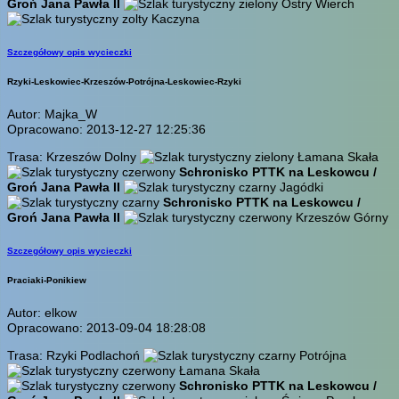
Groń Jana Pawła II
Ostry Wierch
Kaczyna
Szczegółowy opis wycieczki
Rzyki-Leskowiec-Krzeszów-Potrójna-Leskowiec-Rzyki
Autor: Majka_W
Opracowano: 2013-12-27 12:25:36
Trasa: Krzeszów Dolny
Łamana Skała
Schronisko PTTK na Leskowcu /
Groń Jana Pawła II
Jagódki
Schronisko PTTK na Leskowcu /
Groń Jana Pawła II
Krzeszów Górny
Szczegółowy opis wycieczki
Praciaki-Ponikiew
Autor: elkow
Opracowano: 2013-09-04 18:28:08
Trasa: Rzyki Podlachoń
Potrójna
Łamana Skała
Schronisko PTTK na Leskowcu /