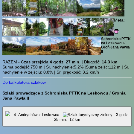
Meta:
Schronisko PTTK
na Leskowcu /
Groń Jana Pawła
II
RAZEM - Czas przejścia:
4 godz. 27 min.
| Długość:
14.3 km
|
Suma podejść:750 m | Śr. nachylenie:5.2% |Suma zejść:112 m | Śr.
nachylenie w zejściu: 0.8% | Śr. prędkość: 3.2 km/h
Do kalkulatora szlaków
Szlaki prowadzące z Schroniska PTTK na Leskowcu / Gronia
Jana Pawła II
4. Andrychów z Leskowca
3 godz.
25 min.
12 km