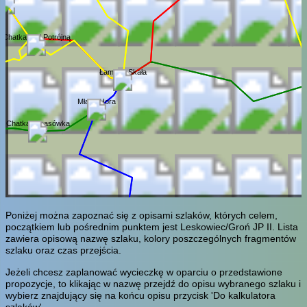
Chatka pod Potrójną
Łamana Skała
Młada Hora
Chatka Gibasówka
Poniżej można zapoznać się z opisami szlaków, których celem,
początkiem lub pośrednim punktem jest Leskowiec/Groń JP II. Lista
zawiera opisową nazwę szlaku, kolory poszczególnych fragmentów
szlaku oraz czas przejścia.
Jeżeli chcesz zaplanować wycieczkę w oparciu o przedstawione
propozycje, to klikając w nazwę przejdź do opisu wybranego szlaku i
wybierz znajdujący się na końcu opisu przycisk 'Do kalkulatora
szlaków'.