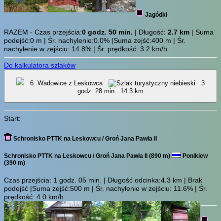
Jagódki
RAZEM - Czas przejścia:
0 godz. 50 min.
| Długość:
2.7 km
| Suma
podejść:0 m | Śr. nachylenie:0.0% |Suma zejść:400 m | Śr.
nachylenie w zejściu: 14.8% | Śr. prędkość: 3.2 km/h
Do kalkulatora szlaków
6. Wadowice z Leskowca
3
godz. 28 min.
14.3 km
Start:
Schronisko PTTK na Leskowcu / Groń Jana Pawła II
Schronisko PTTK na Leskowcu / Groń Jana Pawła II (890 m)
Ponikiew
(390 m)
Czas przejścia:
1 godz. 05 min.
| Długość odcinka:4.3 km | Brak
podejść |Suma zejść:500 m | Śr. nachylenie w zejściu: 11.6% | Śr.
prędkość: 4.0 km/h