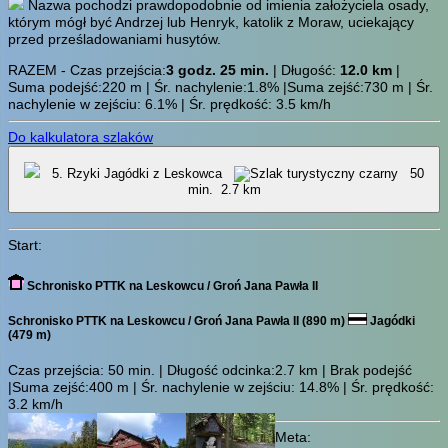
Nazwa pochodzi prawdopodobnie od imienia założyciela osady,
którym mógł być Andrzej lub Henryk, katolik z Moraw, uciekający
przed prześladowaniami husytów.
RAZEM - Czas przejścia:
3 godz. 25 min.
| Długość:
12.0 km
|
Suma podejść:220 m | Śr. nachylenie:1.8% |Suma zejść:730 m | Śr.
nachylenie w zejściu: 6.1% | Śr. prędkość: 3.5 km/h
Do kalkulatora szlaków
5. Rzyki Jagódki z Leskowca
50
min.
2.7 km
Start:
Schronisko PTTK na Leskowcu / Groń Jana Pawła II
Schronisko PTTK na Leskowcu / Groń Jana Pawła II (890 m)
Jagódki
(479 m)
Czas przejścia:
50 min.
| Długość odcinka:2.7 km | Brak podejść
|Suma zejść:400 m | Śr. nachylenie w zejściu: 14.8% | Śr. prędkość:
3.2 km/h
Meta: