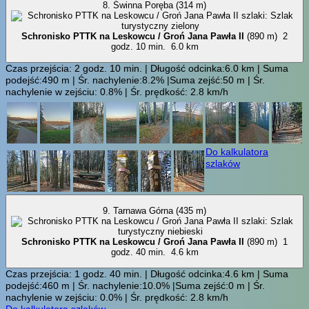
8. Świnna Poręba (314 m)
Schronisko PTTK na Leskowcu / Groń Jana Pawła II
(890 m)
2
godz. 10 min.
6.0 km
Czas przejścia: 2 godz. 10 min. | Długość odcinka:6.0 km | Suma
podejść:490 m | Śr. nachylenie:8.2% |Suma zejść:50 m | Śr.
nachylenie w zejściu: 0.8% | Śr. prędkość: 2.8 km/h
Do kalkulatora
szlaków
9. Tarnawa Górna (435 m)
Schronisko PTTK na Leskowcu / Groń Jana Pawła II
(890 m)
1
godz. 40 min.
4.6 km
Czas przejścia: 1 godz. 40 min. | Długość odcinka:4.6 km | Suma
podejść:460 m | Śr. nachylenie:10.0% |Suma zejść:0 m | Śr.
nachylenie w zejściu: 0.0% | Śr. prędkość: 2.8 km/h