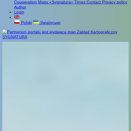
Cooperation
Maps «Sygnatura»
Times
Contact
Privacy policy
Author
Login
Polski
Українське