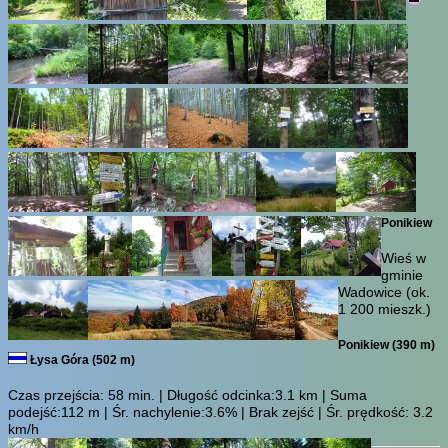
Ponikiew
Wieś w
gminie
Wadowice (ok.
1 200 mieszk.)
Ponikiew (390 m)
Łysa Góra (502 m)
Czas przejścia:
58 min.
| Długość odcinka:3.1 km | Suma
podejść:112 m | Śr. nachylenie:3.6% | Brak zejść | Śr. prędkość: 3.2
km/h