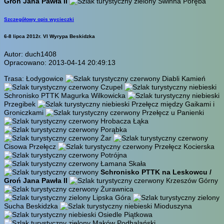
Groń Jana Pawła II
Świnna Poręba
Szczegółowy opis wycieczki
6-8 lipca 2012r. VI Wyrypa Beskidzka
Autor: duch1408
Opracowano: 2013-04-14 20:49:13
Trasa: Łodygowice
Diabli Kamień
Czupel
Schronisko PTTK Magurka Wilkowicka
Przegibek
Przełęcz między Gaikami i
Groniczkami
Przełęcz u Panienki
Hrobacza Łąka
Porąbka
Żar
Cisowa Przełęcz
Przełęcz Kocierska
Potrójna
Łamana Skała
Schronisko PTTK na Leskowcu /
Groń Jana Pawła II
Krzeszów Górny
Żurawnica
Lipska Góra
Sucha Beskidzka
Mioduszyna
Osiedle Piątkowa
Maków Podhalański