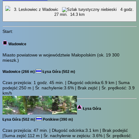
3. Leskowiec z Wadowic
4 godz.
27 min.
14.3 km
Start:
Wadowice
Miasto powiatowe w województwie Małopolskim (ok. 19 300
mieszk.)
Wadowice (266 m)
Łysa Góra (502 m)
Czas przejścia:
1 godz. 45 min.
| Długość odcinka:6.9 km | Suma
podejść:250 m | Śr. nachylenie:3.6% | Brak zejść | Śr. prędkość: 3.9
km/h
Łysa Góra
Łysa Góra (502 m)
Ponikiew (390 m)
Czas przejścia:
47 min.
| Długość odcinka:3.1 km | Brak podejść
|Suma zejść:112 m | Śr. nachylenie w zejściu: 3.6% | Śr. prędkość: