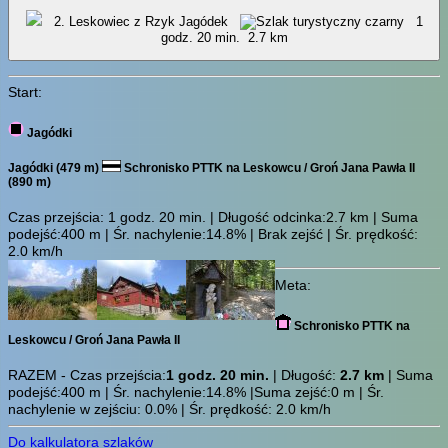
2. Leskowiec z Rzyk Jagódek
1
godz. 20 min.
2.7 km
Start:
Jagódki
Jagódki (479 m)
Schronisko PTTK na Leskowcu / Groń Jana Pawła II
(890 m)
Czas przejścia:
1 godz. 20 min.
| Długość odcinka:2.7 km | Suma
podejść:400 m | Śr. nachylenie:14.8% | Brak zejść | Śr. prędkość:
2.0 km/h
Meta:
Schronisko PTTK na
Leskowcu / Groń Jana Pawła II
RAZEM - Czas przejścia:
1 godz. 20 min.
| Długość:
2.7 km
| Suma
podejść:400 m | Śr. nachylenie:14.8% |Suma zejść:0 m | Śr.
nachylenie w zejściu: 0.0% | Śr. prędkość: 2.0 km/h
Do kalkulatora szlaków