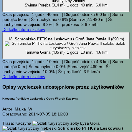
Świnna Poręba (314 m)
1 godz. 40 min.
6.0 km
Czas przejścia: 1 godz. 40 min. | Długość odcinka:6.0 km | Suma
podejść:50 m | Śr. nachylenie:0.8% |Suma zejść:490 m | Śr.
nachylenie w zejściu: 8.2% | Śr. prędkość: 3.6 km/h
Do kalkulatora szlaków
18.
Schronisko PTTK na Leskowcu / Groń Jana Pawła II
(890 m)
Tarnawa Górna (435 m)
1 godz. 10 min.
4.6 km
Czas przejścia: 1 godz. 10 min. | Długość odcinka:4.6 km | Suma
podejść:0 m | Śr. nachylenie:0.0% |Suma zejść:460 m | Śr.
nachylenie w zejściu: 10.0% | Śr. prędkość: 3.9 km/h
Do kalkulatora szlaków
Opisy wycieczek udostępnione przez użytkowników
Kaczyna-Ponikiew-Leskowiec-Ostry Wierch-Kaczyna
Autor: Majka_W
Opracowano: 2014-07-05 18:16:03
Trasa: Kaczyna
Łysa Góra
Schronisko PTTK na Leskowcu /