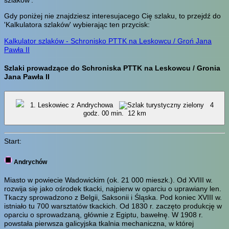
Gdy poniżej nie znajdziesz interesujacego Cię szlaku, to przejdź do
'Kalkulatora szlaków' wybierając ten przycisk:
Kalkulator szlaków - Schronisko PTTK na Leskowcu / Groń Jana
Pawła II
Szlaki prowadzące do Schroniska PTTK na Leskowcu / Gronia
Jana Pawła II
1. Leskowiec z Andrychowa
4
godz. 00 min.
12 km
Start:
Andrychów
Miasto w powiecie Wadowickim (ok. 21 000 mieszk.). Od XVIII w.
rozwija się jako ośrodek tkacki, najpierw w oparciu o uprawiany len.
Tkaczy sprowadzono z Belgii, Saksonii i Śląska. Pod koniec XVIII w.
istniało tu 700 warsztatów tkackich. Od 1830 r. zaczęto produkcję w
oparciu o sprowadzaną, głównie z Egiptu, bawełnę. W 1908 r.
powstała pierwsza galicyjska tkalnia mechaniczna, w której