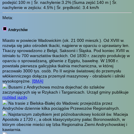
podejść:100 m | Śr. nachylenie:3.2% |Suma zejść:140 m | Śr.
nachylenie w zejściu: 4.5% | Śr. prędkość: 3.4 km/h
Meta:
Andrychów
Miasto w powiecie Wadowickim (ok. 21 000 mieszk.). Od XVIII w.
rozwija się jako ośrodek tkacki, najpierw w oparciu o uprawiany len.
Tkaczy sprowadzono z Belgii, Saksonii i Śląska. Pod koniec XVIII w.
istniało tu 700 warsztatów tkackich. Od 1830 r. zaczęto produkcję w
oparciu o sprowadzaną, głównie z Egiptu, bawełnę. W 1908 r.
powstała pierwsza galicyjska tkalnia mechaniczna, w której
pracowało 3000 tys. osób. Po II wojnie światowej do przemysłu
włókienniczego dołącza przemysł maszynowy - obrabiarki i silniki
wysokoprężne.
[BMA]
Busami z Andrychowa można dojechać do szlaków
zaczynających się w Rzykach i Targanicach. Urząd gminy publikuje
rozkład jazdy
.
Na trasie z Bielska-Białej do Wadowic przejeżdża przez
Andrychów dziennie kilka pociągów Przewozów Regionalnych.
Najstarszym zabytkiem jest późnobarokowy kościół św. Macieja
Apostoła z 1720 r., a obok klasycystyczny pałac Boronowskich, w
którym obecnie mieści się Izba Regionalna Ziemi Andrychowskiej i
kawiarnia.