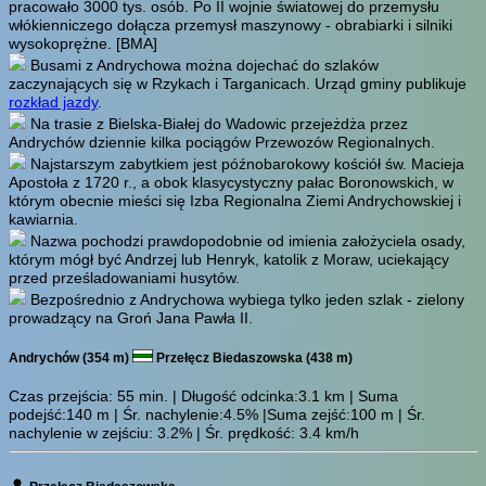
pracowało 3000 tys. osób. Po II wojnie światowej do przemysłu
włókienniczego dołącza przemysł maszynowy - obrabiarki i silniki
wysokoprężne.
[BMA]
Busami z Andrychowa można dojechać do szlaków
zaczynających się w Rzykach i Targanicach. Urząd gminy publikuje
rozkład jazdy
.
Na trasie z Bielska-Białej do Wadowic przejeżdża przez
Andrychów dziennie kilka pociągów Przewozów Regionalnych.
Najstarszym zabytkiem jest późnobarokowy kościół św. Macieja
Apostoła z 1720 r., a obok klasycystyczny pałac Boronowskich, w
którym obecnie mieści się Izba Regionalna Ziemi Andrychowskiej i
kawiarnia.
Nazwa pochodzi prawdopodobnie od imienia założyciela osady,
którym mógł być Andrzej lub Henryk, katolik z Moraw, uciekający
przed prześladowaniami husytów.
Bezpośrednio z Andrychowa wybiega tylko jeden szlak - zielony
prowadzący na Groń Jana Pawła II.
Andrychów (354 m)
Przełęcz Biedaszowska (438 m)
Czas przejścia:
55 min.
| Długość odcinka:3.1 km | Suma
podejść:140 m | Śr. nachylenie:4.5% |Suma zejść:100 m | Śr.
nachylenie w zejściu: 3.2% | Śr. prędkość: 3.4 km/h