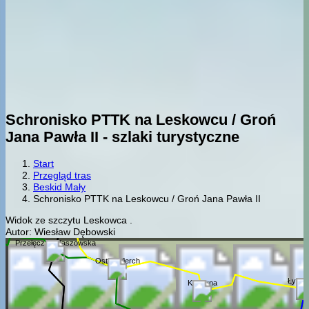
Schronisko PTTK na Leskowcu / Groń
Jana Pawła II - szlaki turystyczne
Start
Przegląd tras
Beskid Mały
Schronisko PTTK na Leskowcu / Groń Jana Pawła II
Widok ze szczytu Leskowca .
Autor: Wiesław Dębowski
Przełęcz Biedaszowska
Ostry Wierch
Łysa 
Kaczyna