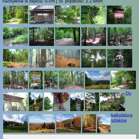
nachylenie w zejściu: 0.0% | Śr. prędkość: 2.2 km/h
Do
kalkulatora
szlaków