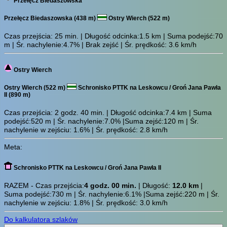
Przełęcz Biedaszowska
Przełęcz Biedaszowska (438 m)
Ostry Wierch (522 m)
Czas przejścia:
25 min.
| Długość odcinka:1.5 km | Suma podejść:70
m | Śr. nachylenie:4.7% | Brak zejść | Śr. prędkość: 3.6 km/h
Ostry Wierch
Ostry Wierch (522 m)
Schronisko PTTK na Leskowcu / Groń Jana Pawła
II (890 m)
Czas przejścia:
2 godz. 40 min.
| Długość odcinka:7.4 km | Suma
podejść:520 m | Śr. nachylenie:7.0% |Suma zejść:120 m | Śr.
nachylenie w zejściu: 1.6% | Śr. prędkość: 2.8 km/h
Meta:
Schronisko PTTK na Leskowcu / Groń Jana Pawła II
RAZEM - Czas przejścia:
4 godz. 00 min.
| Długość:
12.0 km
|
Suma podejść:730 m | Śr. nachylenie:6.1% |Suma zejść:220 m | Śr.
nachylenie w zejściu: 1.8% | Śr. prędkość: 3.0 km/h
Do kalkulatora szlaków