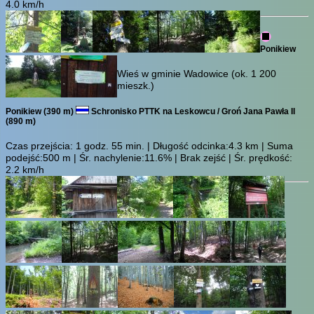
4.0 km/h
Ponikiew
Wieś w gminie Wadowice (ok. 1 200
mieszk.)
Ponikiew (390 m)
Schronisko PTTK na Leskowcu / Groń Jana Pawła II
(890 m)
Czas przejścia:
1 godz. 55 min.
| Długość odcinka:4.3 km | Suma
podejść:500 m | Śr. nachylenie:11.6% | Brak zejść | Śr. prędkość:
2.2 km/h