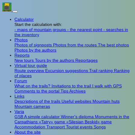
Calculator
Start the calculation with:
- maps of mountain groups
- the nearest point
- searches in
the inventory
Photos
Photos of signposts
Photos from the routes
The best photos
Photos by the authors
Reports
New tours
Tours by the authors
Reportages
Virtual tour guide
Route overview
Excursion suggestions
Trail ranking
Ranking
of places
Forum
What on the trails?
Invitations to the trail
I walk with GPS
Comments to the portal
Tips
Archives
Links
Descriptions of the trails
Useful websites
Mountain huts
Mountain cameras
Varia
GSB
A simple calculator
Winner's diploma
Monuments in the
Carpathians
«Tatry» game
«Silesian Beskid» game
Accommodation
Transport
Tourist events
Songs
About the site