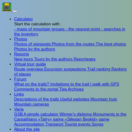
Calculator
Start the calculation with:
- maps of mountain groups
- the nearest point
- searches in
the inventory
Photos
Photos of signposts
Photos from the routes
The best photos
Photos by the authors
Reports
New tours
Tours by the authors
Reportages
Virtual tour guide
Route overview
Excursion suggestions
Trail ranking
Ranking
of places
Forum
What on the trails?
Invitations to the trail
I walk with GPS
Comments to the portal
Tips
Archives
Links
Descriptions of the trails
Useful websites
Mountain huts
Mountain cameras
Varia
GSB
A simple calculator
Winner's diploma
Monuments in the
Carpathians
«Tatry» game
«Silesian Beskid» game
Accommodation
Transport
Tourist events
Songs
About the site