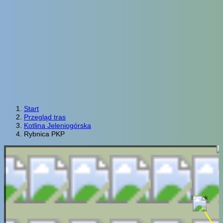
Start
Przegląd tras
Kotlina Jeleniogórska
Rybnica PKP
Pilchowice
Stanek