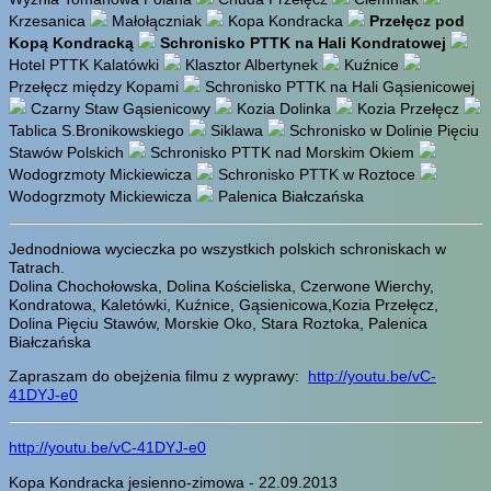
Krzesanica
Małołączniak
Kopa Kondracka
Przełęcz pod
Kopą Kondracką
Schronisko PTTK na Hali Kondratowej
Hotel PTTK Kalatówki
Klasztor Albertynek
Kuźnice
Przełęcz między Kopami
Schronisko PTTK na Hali Gąsienicowej
Czarny Staw Gąsienicowy
Kozia Dolinka
Kozia Przełęcz
Tablica S.Bronikowskiego
Siklawa
Schronisko w Dolinie Pięciu
Stawów Polskich
Schronisko PTTK nad Morskim Okiem
Wodogrzmoty Mickiewicza
Schronisko PTTK w Roztoce
Wodogrzmoty Mickiewicza
Palenica Białczańska
Jednodniowa wycieczka po wszystkich polskich schroniskach w
Tatrach.
Dolina Chochołowska, Dolina Kościeliska, Czerwone Wierchy,
Kondratowa, Kaletówki, Kuźnice, Gąsienicowa,Kozia Przełęcz,
Dolina Pięciu Stawów, Morskie Oko, Stara Roztoka, Palenica
Białczańska
Zapraszam do obejżenia filmu z wyprawy:
http://youtu.be/vC-
41DYJ-e0
http://youtu.be/vC-41DYJ-e0
Kopa Kondracka jesienno-zimowa - 22.09.2013