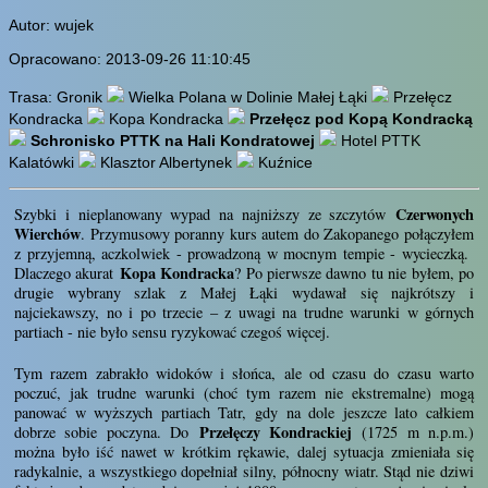
Autor: wujek
Opracowano: 2013-09-26 11:10:45
Trasa: Gronik
Wielka Polana w Dolinie Małej Łąki
Przełęcz
Kondracka
Kopa Kondracka
Przełęcz pod Kopą Kondracką
Schronisko PTTK na Hali Kondratowej
Hotel PTTK
Kalatówki
Klasztor Albertynek
Kuźnice
Czerwonych
Szybki i nieplanowany wypad na najniższy ze szczytów
Wierchów
. Przymusowy poranny kurs autem do Zakopanego połączyłem
z przyjemną, aczkolwiek - prowadzoną w mocnym tempie - wycieczką.
Kopa Kondracka
Dlaczego akurat
? Po pierwsze dawno tu nie byłem, po
drugie wybrany szlak z Małej Łąki wydawał się najkrótszy i
najciekawszy, no i po trzecie – z uwagi na trudne warunki w górnych
partiach - nie było sensu ryzykować czegoś więcej.
Tym razem zabrakło widoków i słońca, ale od czasu do czasu warto
poczuć, jak trudne warunki (choć tym razem nie ekstremalne) mogą
panować w wyższych partiach Tatr, gdy na dole jeszcze lato całkiem
Przełęczy Kondrackiej
dobrze sobie poczyna. Do
(1725 m n.p.m.)
można było iść nawet w krótkim rękawie, dalej sytuacja zmieniała się
radykalnie, a wszystkiego dopełniał silny, północny wiatr. Stąd nie dziwi