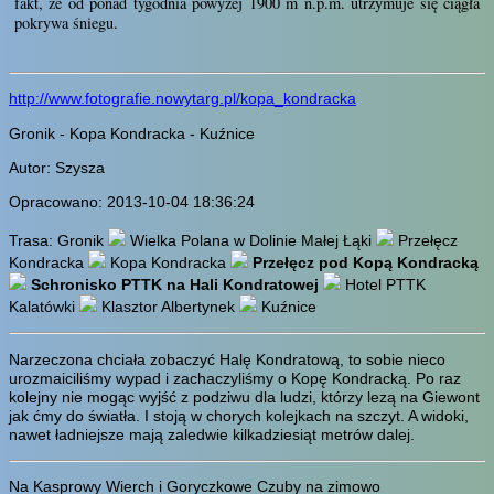
fakt, że od ponad tygodnia powyżej 1900 m n.p.m. utrzymuje się ciągła
pokrywa śniegu.
http://www.fotografie.nowytarg.pl/kopa_kondracka
Gronik - Kopa Kondracka - Kuźnice
Autor: Szysza
Opracowano: 2013-10-04 18:36:24
Trasa: Gronik
Wielka Polana w Dolinie Małej Łąki
Przełęcz
Kondracka
Kopa Kondracka
Przełęcz pod Kopą Kondracką
Schronisko PTTK na Hali Kondratowej
Hotel PTTK
Kalatówki
Klasztor Albertynek
Kuźnice
Narzeczona chciała zobaczyć Halę Kondratową, to sobie nieco
urozmaiciliśmy wypad i zachaczyliśmy o Kopę Kondracką. Po raz
kolejny nie mogąc wyjść z podziwu dla ludzi, którzy lezą na Giewont
jak ćmy do światła. I stoją w chorych kolejkach na szczyt. A widoki,
nawet ładniejsze mają zaledwie kilkadziesiąt metrów dalej.
Na Kasprowy Wierch i Goryczkowe Czuby na zimowo