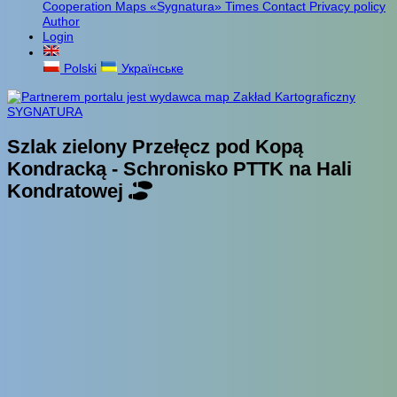
Cooperation
Maps «Sygnatura»
Times
Contact
Privacy policy
Author
Login
Polski
Українське
Szlak zielony Przełęcz pod Kopą
Kondracką - Schronisko PTTK na Hali
Kondratowej