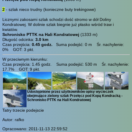
2
- szlak nieco trudny (konieczne buty trekingowe)
Licznymi zakosami szlak schodzi dość stromo w dół Doliny
Kondratowej. W dolinie szlak biegnie już płasko wśród traw i
kwiatów.
Schronisko PTTK na Hali Kondratowej
(1333 m)
Długość odcinka:
3.0 km
Czas przejścia:
0.45 godz.
Suma podejść: 0 m Śr. nachylenie:
0% GOT: 3 pkt.
W przeciwnym kierunku:
Czas przejścia: 1.45 godz. Suma podejść: 530 m Śr. nachylenie:
17.7% GOT: 9 pkt.
Udostępnione przez użytkowników opisy wycieczek
obejmujące zielony szlak Przełęcz pod Kopą Kondracką -
Schronisko PTTK na Hali Kondratowej
Tatry trzecie podejscie
Autor: rafko
Opracowano: 2011-11-13 22:59:52