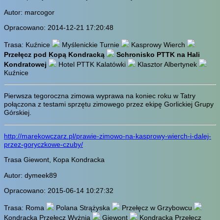
Autor: marcogor
Opracowano: 2014-12-21 17:20:48
Trasa: Kuźnice
Myślenickie Turnie
Kasprowy Wierch
Przełęcz pod Kopą Kondracką
Schronisko PTTK na Hali
Kondratowej
Hotel PTTK Kalatówki
Klasztor Albertynek
Kuźnice
Pierwsza tegoroczna zimowa wyprawa na koniec roku w Tatry
połączona z testami sprzętu zimowego przez ekipę Gorlickiej Grupy
Górskiej.
http://marekowczarz.pl/prawie-zimowo-na-kasprowy-wierch-i-dalej-
przez-goryczkowe-czuby/
Trasa Giewont, Kopa Kondracka
Autor: dymeek89
Opracowano: 2015-06-14 10:27:32
Trasa: Roma
Polana Strążyska
Przełęcz w Grzybowcu
Kondracka Przełęcz Wyżnia
Giewont
Kondracka Przełęcz