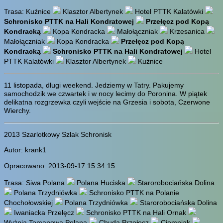
Trasa: Kuźnice
Klasztor Albertynek
Hotel PTTK Kalatówki
Schronisko PTTK na Hali Kondratowej
Przełęcz pod Kopą
Kondracką
Kopa Kondracka
Małołączniak
Krzesanica
Małołączniak
Kopa Kondracka
Przełęcz pod Kopą
Kondracką
Schronisko PTTK na Hali Kondratowej
Hotel
PTTK Kalatówki
Klasztor Albertynek
Kuźnice
11 listopada, długi weekend. Jedziemy w Tatry. Pakujemy
samochodzik we czwartek i w nocy lecimy do Poronina. W piątek
delikatna rozgrzewka czyli wejście na Grzesia i sobota, Czerwone
Wierchy.
2013 Szarlotkowy Szlak Schronisk
Autor: krank1
Opracowano: 2013-09-17 15:34:15
Trasa: Siwa Polana
Polana Huciska
Starorobociańska Dolina
Polana Trzydniówka
Schronisko PTTK na Polanie
Chochołowskiej
Polana Trzydniówka
Starorobociańska Dolina
Iwaniacka Przełęcz
Schronisko PTTK na Hali Ornak
Wyżnia Tomanowa Polana
Chuda Przełęcz
Ciemniak