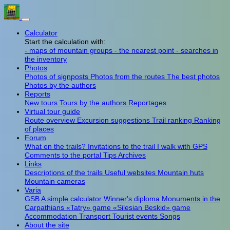
Calculator
Start the calculation with:
- maps of mountain groups
- the nearest point
- searches in
the inventory
Photos
Photos of signposts
Photos from the routes
The best photos
Photos by the authors
Reports
New tours
Tours by the authors
Reportages
Virtual tour guide
Route overview
Excursion suggestions
Trail ranking
Ranking
of places
Forum
What on the trails?
Invitations to the trail
I walk with GPS
Comments to the portal
Tips
Archives
Links
Descriptions of the trails
Useful websites
Mountain huts
Mountain cameras
Varia
GSB
A simple calculator
Winner's diploma
Monuments in the
Carpathians
«Tatry» game
«Silesian Beskid» game
Accommodation
Transport
Tourist events
Songs
About the site