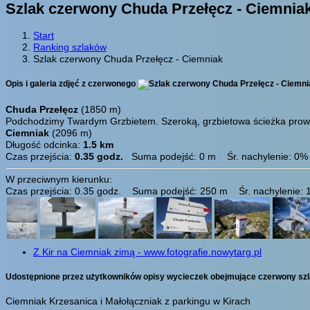
Szlak czerwony Chuda Przełęcz - Ciemnia
Start
Ranking szlaków
Szlak czerwony Chuda Przełęcz - Ciemniak
Opis i galeria zdjęć z czerwonego
Chuda Przełęcz
(1850 m)
Podchodzimy Twardym Grzbietem. Szeroką, grzbietowa ścieżka prow
Ciemniak
(2096 m)
Długość odcinka:
1.5 km
Czas przejścia:
0.35 godz.
Suma podejść: 0 m Śr. nachylenie: 0%
W przeciwnym kierunku:
Czas przejścia: 0.35 godz. Suma podejść: 250 m Śr. nachylenie:
Z Kir na Ciemniak zimą - www.fotografie.nowytarg.pl
Udostępnione przez użytkowników opisy wycieczek obejmujące czerwony szl
Ciemniak Krzesanica i Małołączniak z parkingu w Kirach