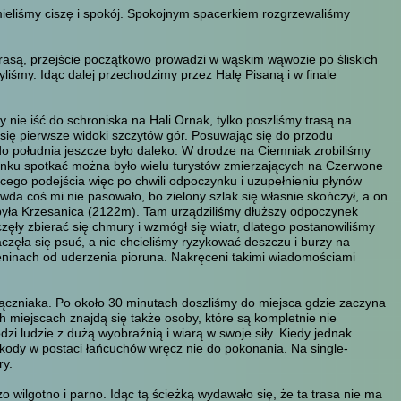
 mieliśmy ciszę i spokój. Spokojnym spacerkiem rozgrzewaliśmy
rasą, przejście początkowo prowadzi w wąskim wąwozie po śliskich
liśmy. Idąc dalej przechodzimy przez Halę Pisaną i w finale
ie iść do schroniska na Hali Ornak, tylko poszliśmy trasą na
się pierwsze widoki szczytów gór. Posuwając się do przodu
do południa jeszcze było daleko. W drodze na Ciemniak zrobiliśmy
anku spotkać można było wielu turystów zmierzających na Czerwone
cego podejścia więc po chwili odpoczynku i uzupełnieniu płynów
da coś mi nie pasowało, bo zielony szlak się własnie skończył, a on
to była Krzesanica (2122m). Tam urządziliśmy dłuższy odpoczynek
zęły zbierać się chmury i wzmógł się wiatr, dlatego postanowiliśmy
zęła się psuć, a nie chcieliśmy ryzykować deszczu i burzy na
eninach od uderzenia pioruna. Nakręceni takimi wiadomościami
łączniaka. Po około 30 minutach doszliśmy do miejsca gdzie zaczyna
h miejscach znajdą się także osoby, które są kompletnie nie
odzi ludzie z dużą wyobraźnią i wiarą w swoje siły. Kiedy jednak
zkody w postaci łańcuchów wręcz nie do pokonania. Na single-
ry.
o wilgotno i parno. Idąc tą ścieżką wydawało się, że ta trasa nie ma