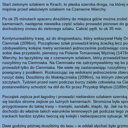
Start zielonym szlakiem w Kirach, to płaska szeroka droga, na które
mięśnie przed właściwym szlakiem na Czerwone Wierchy.
Po ok 25 minutach spaceru doszliśmy do miejsca gdzie można zrobić 
kamieniach, następnie niewielka część szlaku prowadzi pionowo do gó
dochodzimy znowu do zielonego szlaku. Całość pętli, to ok 35 min.
Kontynuowaliśmy trasę, aż do drogowskazu, który wskazywał Halę Orn
Ciemniak (2096m). Początkowo szlak prowadził leśną ścieżką lecz po 
zdobywaliśmy kolejne metry wzniesień jednocześnie podziwiając coraz
sobie dwa przystanki, pierwszy na Polanie Tomanowej Wyżniej (1476
Wierchy, bo łączyliśmy się z czerwonym szlakiem, który prowadził be
ruszyliśmy na Ciemniaka. Na Ciemniaku nie zatrzymywaliśmy się bo pe
prowadził tylko do Ciemniaka. Nie wiele się zastanawiając ruszyliśmy
powiązany z posiłkiem. Rozkoszując się widokami jednocześnie zbieral
ruszyć dalej. Doszliśmy do Małołączniaka (2096m), na którym zdecydo
szczytach. Tydzień przed nami podczas burzy zabiło człowieka na Ci
postanowiliśmy schodzić na dół do Kir przez Przysłop Miętusi (1189m)
Początek zejścia jest łagodny i prowadzi niebieskim szlakiem szero
się bardzo strome zejście po luźnych kamieniach. Stromizna była spor
przygotowane do takiej trasy – trampki, sandałki, klapki, itp. Jak na t
dochodzi do właśnie takich warunków terenowych jak podczas tego zej
trackach bardzo szybko tworzą się kolejki i niebezpieczne sytuacje. Mo
Dwie godziny później doszliśmy do lasu – w oddali słychać było grzmot