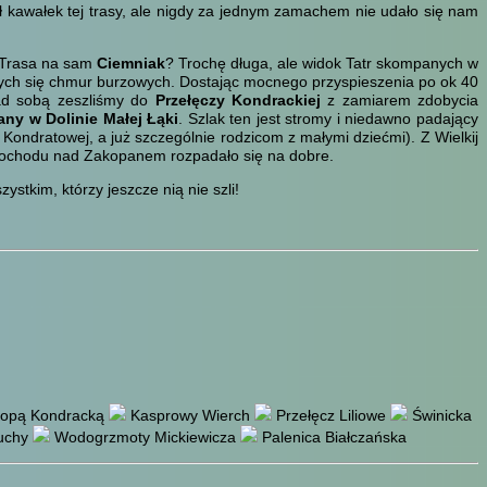
dł kawałek tej trasy, ale nigdy za jednym zamachem nie udało się nam
. Trasa na sam
Ciemniak
? Trochę długa, ale widok Tatr skompanych w
ących się chmur burzowych. Dostając mocnego przyspieszenia po ok 40
nad sobą zeszliśmy do
Przełęczy Kondrackiej
z zamiarem zdobycia
any w Dolinie Małej Łąki
. Szlak ten jest stromy i niedawno padający
Kondratowej, a już szczególnie rodzicom z małymi dziećmi). Z Wielkij
amochodu nad Zakopanem rozpadało się na dobre.
ystkim, którzy jeszcze nią nie szli!
Kopą Kondracką
Kasprowy Wierch
Przełęcz Liliowe
Świnicka
uchy
Wodogrzmoty Mickiewicza
Palenica Białczańska