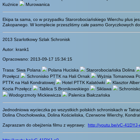
Kuźnice
Murowanica
Ekipa ta sama, co w przypadku Starorobociańskiego Wierchu plus jes
Zakopanego. W komplecie przeszliśmy całe pasmo Goryczkowych do Ka
2013 Szarlotkowy Szlak Schronisk
Autor: krank1
Opracowano: 2013-09-17 15:34:15
Trasa: Siwa Polana
Polana Huciska
Starorobociańska Dolina
Przełęcz
Schronisko PTTK na Hali Ornak
Wyżnia Tomanowa P
PTTK na Hali Kondratowej
Hotel PTTK Kalatówki
Klasztor Albe
Kozia Przełęcz
Tablica S.Bronikowskiego
Siklawa
Schronisko
Wodogrzmoty Mickiewicza
Palenica Białczańska
Jednodniowa wycieczka po wszystkich polskich schroniskach w Tatra
Dolina Chochołowska, Dolina Kościeliska, Czerwone Wierchy, Kondrat
Zapraszam do obejżenia filmu z wyprawy:
http://youtu.be/vC-41DYJ-
http://youtu.be/vC-41DYJ-e0