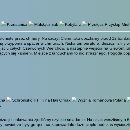
Krzesanica
Małołączniak
Kobylarz
Przełęcz Przysłop Mięt
słonięte przez chmury. Na szczyt Ciemniaka doszliśmy przed 12 bardzo
ią przypomina spacer w chmurach. Niska temperatura, deszcz i silny w
jściu całych Czerwonych Wierchów, a następnie wejścia na Giewont lub
jących się kamieni. Miejsce z łańcuchami to nic strasznego. Pogoda p
ana
Schronisko PTTK na Hali Ornak
Wyżnia Tomanowa Polana
y
nizacji i pakowaniu zjedliśmy szybkie śniadanie. Na szlak weszliśmy o 6
y powietrza były gorące, co zapowiadało duże ciepło podczas wycieczk