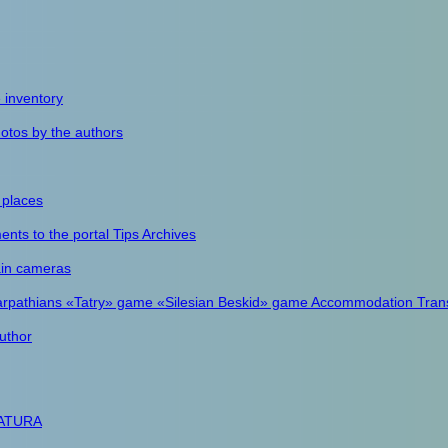
e inventory
otos by the authors
 places
nts to the portal
Tips
Archives
in cameras
arpathians
«Tatry» game
«Silesian Beskid» game
Accommodation
Tran
uthor