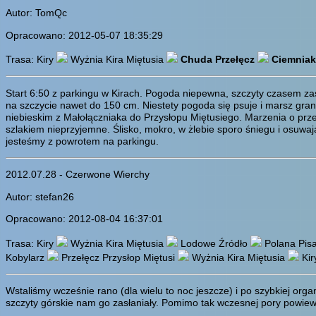
Autor: TomQc
Opracowano: 2012-05-07 18:35:29
Trasa: Kiry
Wyżnia Kira Miętusia
Chuda Przełęcz
Ciemniak
Start 6:50 z parkingu w Kirach. Pogoda niepewna, szczyty czasem za
na szczycie nawet do 150 cm. Niestety pogoda się psuje i marsz gran
niebieskim z Małołączniaka do Przysłopu Miętusiego. Marzenia o prze
szlakiem nieprzyjemne. Ślisko, mokro, w żlebie sporo śniegu i osuwa
jesteśmy z powrotem na parkingu.
2012.07.28 - Czerwone Wierchy
Autor: stefan26
Opracowano: 2012-08-04 16:37:01
Trasa: Kiry
Wyżnia Kira Miętusia
Lodowe Źródło
Polana Pis
Kobylarz
Przełęcz Przysłop Miętusi
Wyżnia Kira Miętusia
Kir
Wstaliśmy wcześnie rano (dla wielu to noc jeszcze) i po szybkiej orga
szczyty górskie nam go zasłaniały. Pomimo tak wczesnej pory powiew