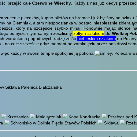
ści przejść całe
Czerwone Wierchy
. Każdy z nas już kiedyś przesze
 zarzucenie plecaków, kupno biletów na bramce i już byliśmy na szlaku
śmy na Ciemniak, a tam niespodzianka w postaci niespiesznie zbieraj
s deszcz, który na szczęście szybko minął. Ponownie mając słońce 
d tego pomysłu i tym samym zeszliśmy
żółtym szlakiem
do
Wielkiej Pol
takich warunkach pogodowych radzę zejść
niebieskim szlakiem
do Polany 
ca - na całe szczęście gdyż moment po zamknięciu przez nas drzwi s
, więc każdy w swoim tempie spokojnie ją pokona
. Polecam wsz
w Siklawa Palenica Białczańska
Krzesanica
Małołączniak
Kopa Kondracka
Przełęcz pod 
wa
Schronisko w Dolinie Pięciu Stawów Polskich
Siklawa
Rzeż