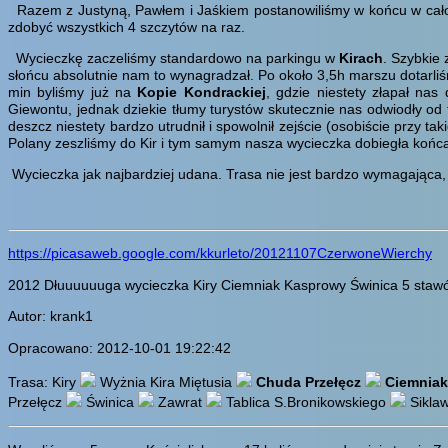
Razem z Justyną, Pawłem i Jaśkiem postanowiliśmy w końcu w cało
zdobyć wszystkich 4 szczytów na raz.
Wycieczkę zaczeliśmy standardowo na parkingu w
Kirach
. Szybkie
słońcu absolutnie nam to wynagradzał. Po około 3,5h marszu dotarli
min byliśmy już na
Kopie Kondrackiej
, gdzie niestety złapał na
Giewontu, jednak dziekie tłumy turystów skutecznie nas odwiodły o
deszcz niestety bardzo utrudnił i spowolnił zejście (osobiście przy 
Polany zeszliśmy do Kir i tym samym nasza wycieczka dobiegła koń
Wycieczka jak najbardziej udana. Trasa nie jest bardzo wymagająca
https://picasaweb.google.com/kkurleto/20121107CzerwoneWierchy
2012 Dłuuuuuuga wycieczka Kiry Ciemniak Kasprowy Świnica 5 stawó
Autor: krank1
Opracowano: 2012-10-01 19:22:42
Trasa: Kiry
Wyżnia Kira Miętusia
Chuda Przełęcz
Ciemniak
Przełęcz
Świnica
Zawrat
Tablica S.Bronikowskiego
Sikla