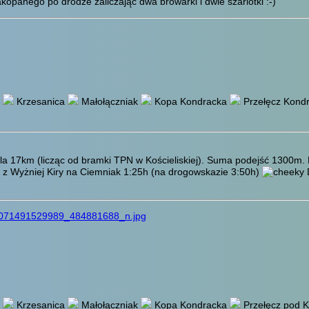
kopanego po drodze zaliczając dwa browarki i dwie szarlotki :-)
Krzesanica
Małołączniak
Kopa Kondracka
Przełęcz Kond
la 17km (licząc od bramki TPN w Kościeliskiej). Suma podejść 1300m. 
a z Wyżniej Kiry na Ciemniak 1:25h (na drogowskazie 3:50h)
D
286071491529989_484881688_n.jpg
Krzesanica
Małołączniak
Kopa Kondracka
Przełęcz pod 