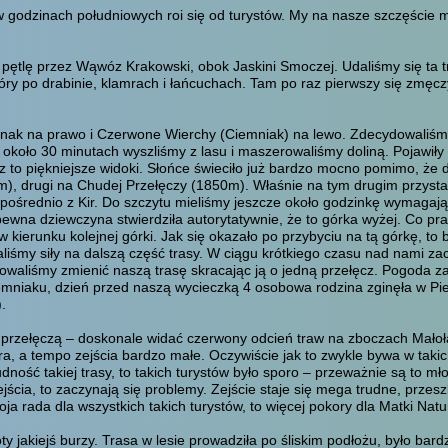
j w godzinach południowych roi się od turystów. My na nasze szczęście
pętlę przez Wąwóz Krakowski, obok Jaskini Smoczej. Udaliśmy się ta t
ry po drabinie, klamrach i łańcuchach. Tam po raz pierwszy się zmęczy
ak na prawo i Czerwone Wierchy (Ciemniak) na lewo. Zdecydowaliśmy n
około 30 minutach wyszliśmy z lasu i maszerowaliśmy doliną. Pojawiły 
 to piękniejsze widoki. Słońce świeciło już bardzo mocno pomimo, że 
m), drugi na Chudej Przełęczy (1850m). Właśnie na tym drugim przyst
zpośrednio z Kir. Do szczytu mieliśmy jeszcze około godzinkę wymagają
wna dziewczyna stwierdziła autorytatywnie, że to górka wyżej. Co praw
 w kierunku kolejnej górki. Jak się okazało po przybyciu na tą górkę, 
iśmy siły na dalszą część trasy. W ciągu krótkiego czasu nad nami zac
waliśmy zmienić naszą trasę skracając ją o jedną przełęcz. Pogoda zac
emniaku, dzień przed naszą wycieczką 4 osobowa rodzina zginęła w Pi
.
ką przełęczą – doskonale widać czerwony odcień traw na zboczach Mało
a, a tempo zejścia bardzo małe. Oczywiście jak to zwykle bywa w takic
rudność takiej trasy, to takich turystów było sporo – przeważnie są to mł
ścia, to zaczynają się problemy. Zejście staje się mega trudne, przes
ja rada dla wszystkich takich turystów, to więcej pokory dla Matki Natu
y jakiejś burzy. Trasa w lesie prowadziła po śliskim podłożu, było bardz