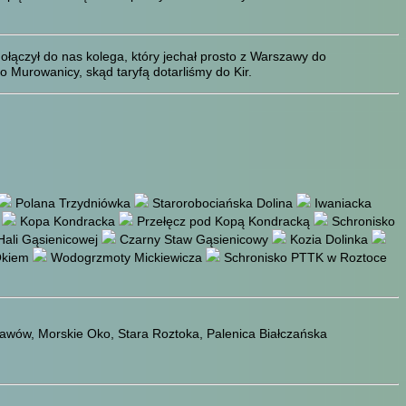
łączył do nas kolega, który jechał prosto z Warszawy do
Murowanicy, skąd taryfą dotarliśmy do Kir.
Polana Trzydniówka
Starorobociańska Dolina
Iwaniacka
k
Kopa Kondracka
Przełęcz pod Kopą Kondracką
Schronisko
ali Gąsienicowej
Czarny Staw Gąsienicowy
Kozia Dolinka
Okiem
Wodogrzmoty Mickiewicza
Schronisko PTTK w Roztoce
tawów, Morskie Oko, Stara Roztoka, Palenica Białczańska