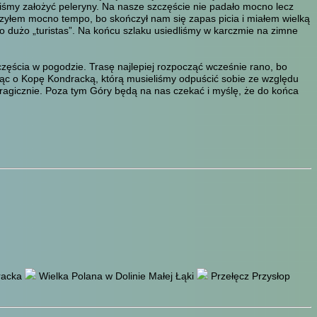
eliśmy założyć peleryny. Na nasze szczęście nie padało mocno lecz
eszyłem mocno tempo, bo skończył nam się zapas picia i miałem wielką
o dużo „turistas”. Na końcu szlaku usiedliśmy w karczmie na zimne
ścia w pogodzie. Trasę najlepiej rozpocząć wcześnie rano, bo
jąc o Kopę Kondracką, którą musieliśmy odpuścić sobie ze względu
tragicznie. Poza tym Góry będą na nas czekać i myślę, że do końca
racka
Wielka Polana w Dolinie Małej Łąki
Przełęcz Przysłop