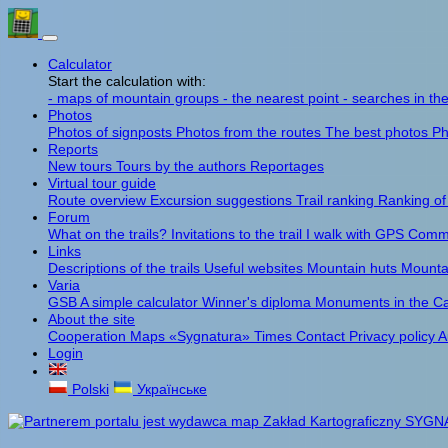
Calculator
Start the calculation with:
- maps of mountain groups
- the nearest point
- searches in th
Photos
Photos of signposts
Photos from the routes
The best photos
Ph
Reports
New tours
Tours by the authors
Reportages
Virtual tour guide
Route overview
Excursion suggestions
Trail ranking
Ranking of
Forum
What on the trails?
Invitations to the trail
I walk with GPS
Comme
Links
Descriptions of the trails
Useful websites
Mountain huts
Mounta
Varia
GSB
A simple calculator
Winner's diploma
Monuments in the C
About the site
Cooperation
Maps «Sygnatura»
Times
Contact
Privacy policy
A
Login
Polski
Українське