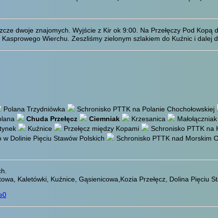
zcze dwoje znajomych. Wyjście z Kir ok 9:00. Na Przełęczy Pod Kopą do
sprowego Wierchu. Zeszliśmy zielonym szlakiem do Kuźnic i dalej do 
Polana Trzydniówka
Schronisko PTTK na Polanie Chochołowskiej
olana
Chuda Przełęcz
Ciemniak
Krzesanica
Małołącznia
rtynek
Kuźnice
Przełęcz między Kopami
Schronisko PTTK na H
 w Dolinie Pięciu Stawów Polskich
Schronisko PTTK nad Morskim 
ch.
owa, Kaletówki, Kuźnice, Gąsienicowa,Kozia Przełęcz, Dolina Pięciu S
e0