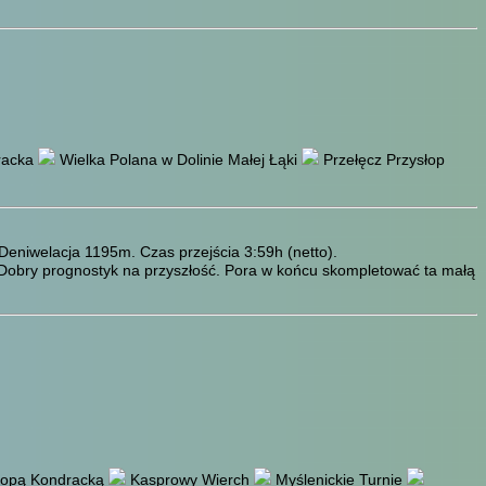
racka
Wielka Polana w Dolinie Małej Łąki
Przełęcz Przysłop
Deniwelacja 1195m. Czas przejścia 3:59h (netto).
obry prognostyk na przyszłość. Pora w końcu skompletować ta małą
Kopą Kondracką
Kasprowy Wierch
Myślenickie Turnie