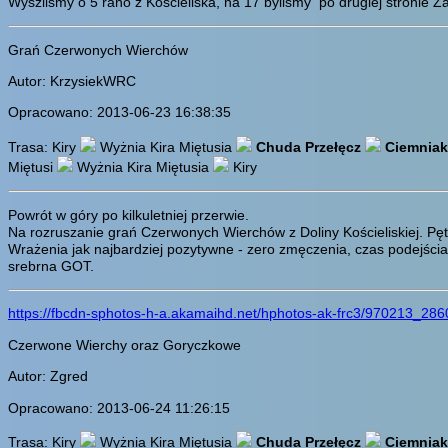
Wyszliśmy o 5 rano z Kościeliska, na 17 byliśmy po drugiej stronie Za
Grań Czerwonych Wierchów
Autor: KrzysiekWRC
Opracowano: 2013-06-23 16:38:35
Trasa: Kiry
Wyżnia Kira Miętusia
Chuda Przełęcz
Ciemniak
Miętusi
Wyżnia Kira Miętusia
Kiry
Powrót w góry po kilkuletniej przerwie.
Na rozruszanie grań Czerwonych Wierchów z Doliny Kościeliskiej. Pęt
Wrażenia jak najbardziej pozytywne - zero zmęczenia, czas podejści
srebrna GOT.
https://fbcdn-sphotos-h-a.akamaihd.net/hphotos-ak-frc3/970213_
Czerwone Wierchy oraz Goryczkowe
Autor: Zgred
Opracowano: 2013-06-24 11:26:15
Trasa: Kiry
Wyżnia Kira Miętusia
Chuda Przełęcz
Ciemniak