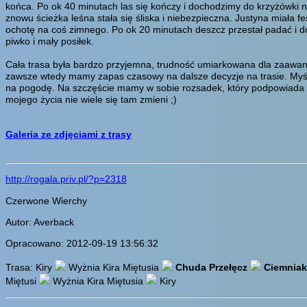
końca. Po ok 40 minutach las się kończy i dochodzimy do krzyżówki na
znowu ścieżka leśna stała się śliska i niebezpieczna. Justyna miała 
ochotę na coś zimnego. Po ok 20 minutach deszcz przestał padać i d
piwko i mały posiłek.
Cała trasa była bardzo przyjemna, trudność umiarkowana dla zaawa
zawsze wtedy mamy zapas czasowy na dalsze decyzje na trasie. Myślę
na pogodę. Na szczęście mamy w sobie rozsadek, który podpowiada nam
mojego życia nie wiele się tam zmieni ;)
Galeria ze zdjęciami z trasy
http://rogala.priv.pl/?p=2318
Czerwone Wierchy
Autor: Averback
Opracowano: 2012-09-19 13:56:32
Trasa: Kiry
Wyżnia Kira Miętusia
Chuda Przełęcz
Ciemniak
Miętusi
Wyżnia Kira Miętusia
Kiry