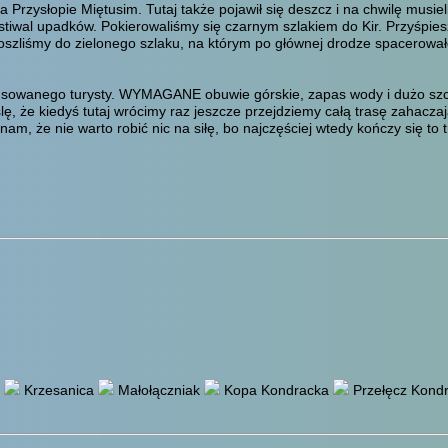
 Przysłopie Miętusim. Tutaj także pojawił się deszcz i na chwilę musi
festiwal upadków. Pokierowaliśmy się czarnym szlakiem do Kir. Przyśpi
oszliśmy do zielonego szlaku, na którym po głównej drodze spacerował
nsowanego turysty. WYMAGANE obuwie górskie, zapas wody i dużo szczę
, że kiedyś tutaj wrócimy raz jeszcze przejdziemy całą trasę zahacza
, że nie warto robić nic na siłę, bo najczęściej wtedy kończy się to 
Krzesanica
Małołączniak
Kopa Kondracka
Przełęcz Kond