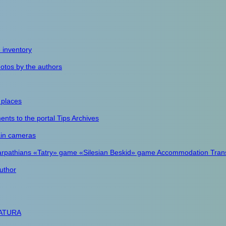
e inventory
otos by the authors
 places
nts to the portal
Tips
Archives
in cameras
arpathians
«Tatry» game
«Silesian Beskid» game
Accommodation
Tran
uthor