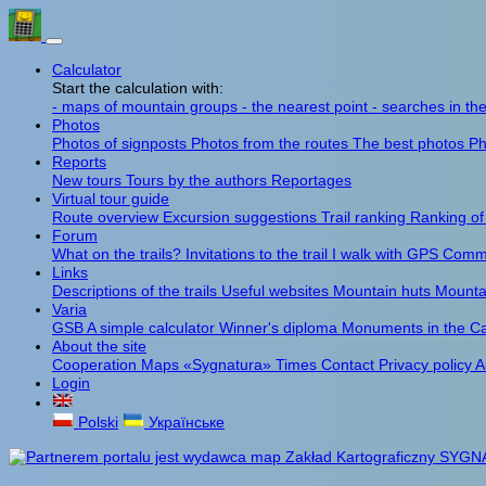
Calculator
Start the calculation with:
- maps of mountain groups
- the nearest point
- searches in th
Photos
Photos of signposts
Photos from the routes
The best photos
Ph
Reports
New tours
Tours by the authors
Reportages
Virtual tour guide
Route overview
Excursion suggestions
Trail ranking
Ranking of
Forum
What on the trails?
Invitations to the trail
I walk with GPS
Comme
Links
Descriptions of the trails
Useful websites
Mountain huts
Mounta
Varia
GSB
A simple calculator
Winner's diploma
Monuments in the C
About the site
Cooperation
Maps «Sygnatura»
Times
Contact
Privacy policy
A
Login
Polski
Українське