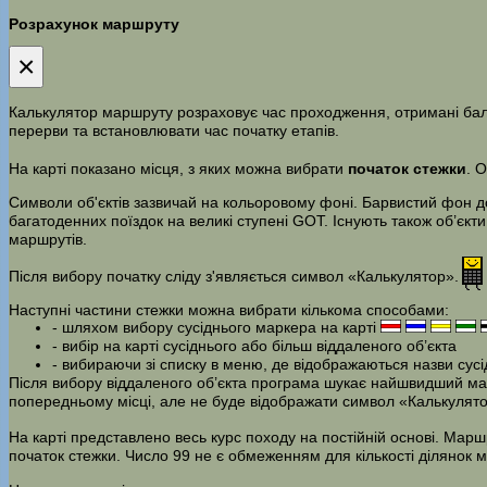
Розрахунок маршруту
×
Калькулятор маршруту розраховує час проходження, отримані бали,
перерви та встановлювати час початку етапів.
На карті показано місця, з яких можна вибрати
початок стежки
. 
Символи об'єктів зазвичай на кольоровому фоні. Барвистий фон доз
багатоденних поїздок на великі ступені GOT. Існують також об’єкти
маршрутів.
Після вибору початку сліду з'являється символ «Калькулятор».
Наступні частини стежки можна вибрати кількома способами:
- шляхом вибору сусіднього маркера на карті
- вибір на карті сусіднього або більш віддаленого об’єкта
- вибираючи зі списку в меню, де відображаються назви сусідн
Після вибору віддаленого об’єкта програма шукає найшвидший маршр
попередньому місці, але не буде відображати символ «Калькулято
На карті представлено весь курс походу на постійній основі. Мар
початок стежки. Число 99 не є обмеженням для кількості ділянок 