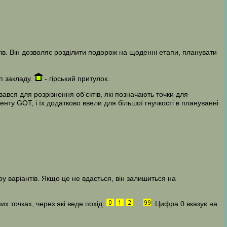
ів. Він дозволяє розділити подорож на щоденні етапи, планувати
п закладу.
- гірський притулок.
ався для розрізнення об’єктів, які позначають точки для
енту GOT, і їх додатково ввели для більшої гнучкості в плануванні
у варіантів. Якщо це не вдасться, він залишиться на
х точках, через які веде похід:
...
. Цифра 0 вказує на