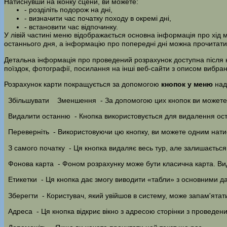
Натиснувши на іконку сцени, ви можете:
- розділіть подорож на дні,
- визначити час початку походу в окремі дні,
- встановити час відпочинку.
У лівій частині меню відображається основна інформація про хід ма
останнього дня, а інформацію про попередні дні можна прочитати
Детальна інформація про проведений розрахунок доступна після
поїздок, фотографії, посилання на інші веб-сайти з описом вибран
Розрахунок карти покращується за допомогою
кнопок у меню
над
Збільшувати
Зменшення
- За допомогою цих кнопок ви можете 
Видалити останню
- Кнопка використовується для видалення ос
Переверніть
- Використовуючи цю кнопку, ви можете одним натиск
З самого початку
- Ця кнопка видаляє весь тур, але залишається 
Фонова карта
- Фоном розрахунку може бути класична карта. Ви
Етикетки
- Ця кнопка дає змогу виводити «табли» з основними да
Зберегти
- Користувач, який увійшов в систему, може запам'ятат
Адреса
- Ця кнопка відкриє вікно з адресою сторінки з проведен