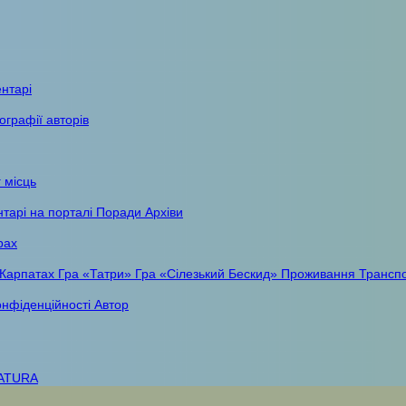
ентарі
ографії авторів
 місць
тарі на порталі
Поради
Архіви
рах
 Карпатах
Гра «Татри»
Гра «Сілезький Бескид»
Проживання
Трансп
онфіденційності
Автор