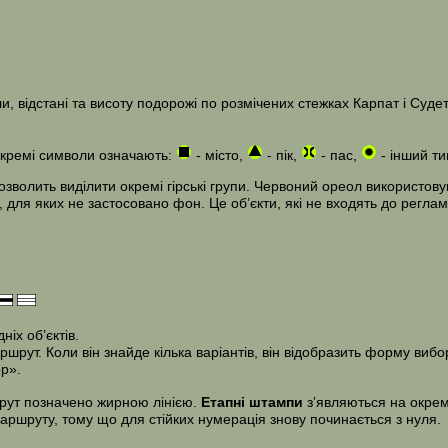
 відстані та висоту подорожі по розмічених стежках Карпат і Судет
Окремі символи означають:
- місто,
- пік,
- пас,
- інший ти
волить виділити окремі гірські групи. Червоний ореол використовув
, для яких не застосовано фон. Це об’єкти, які не входять до реглам
іх об’єктів.
ут. Коли він знайде кілька варіантів, він відобразить форму вибор
р».
шрут позначено жирною лінією.
Етапні штампи
з’являються на окреми
маршруту, тому що для стійких нумерація знову починається з нуля.