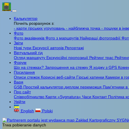
Калькулятор
Почніть розрахунок з:
- карти гірських угруповань
- найближча точка
- пошуки в інв
Фото
Фото вказівників
Фото з маршрутів
Найкращі фотографії
Фот
Звіти
Нові тури
Екскурсії авторів
Репортажі
Віртуальний гід
Огляд маршруту
Екскурсійні пропозиції
Рейтинг трас
Рейтинг
Форум
Що на стежках?
Запрошення на стежку
Я ходжу з GPS
Комен
Посилання
Описи стежок
Корисні веб-сайти
Гірські хатинки
Камери в го
Варя
GSB
Простий калькулятор
диплом переможця
Пам'ятники в
Про сайт
Співробітництво
Карти «Sygnatura»
Часи
Контакт
Політика к
Увійти
English
Polski
Trwa pobieranie danych