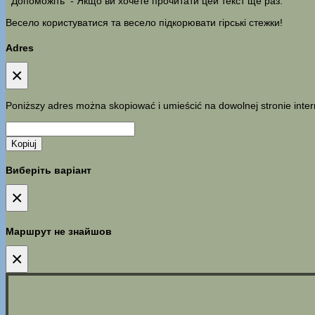
Допоможіть
- Якщо ви хочете прочитати цей текст ще раз.
Весело користуватися та весело підкорювати гірські стежки!
Adres
×
Poniższy adres można skopiować i umieścić na dowolnej stronie inter
Kopiuj
Виберіть варіант
×
Маршрут не знайшов
×