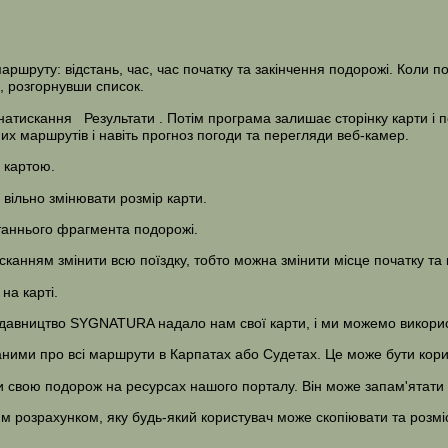
ршруту: відстань, час, час початку та закінчення подорожі. Коли по
, розгорнувши список.
 натискання
Результати
. Потім програма залишає сторінку карти і 
их маршрутів і навіть прогноз погоди та перегляди веб-камер.
 картою.
вільно змінювати розмір карти.
таннього фрагмента подорожі.
анням змінити всю поїздку, тобто можна змінити місце початку та 
на карті.
давництво SYGNATURA надало нам свої карти, і ми можемо використ
ними про всі маршрути в Карпатах або Судетах. Це може бути корис
и свою подорож на ресурсах нашого порталу. Він може запам'ятати й
им розрахунком, яку будь-який користувач може скопіювати та розміс