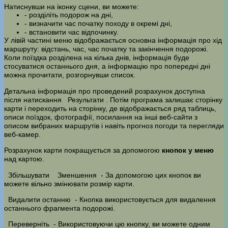
Натиснувши на іконку сцени, ви можете:
- розділіть подорож на дні,
- визначити час початку походу в окремі дні,
- встановити час відпочинку.
У лівій частині меню відображається основна інформація про хід
маршруту: відстань, час, час початку та закінчення подорожі.
Коли поїздка розділена на кілька днів, інформація буде
стосуватися останнього дня, а інформацію про попередні дні
можна прочитати, розгорнувши список.
Детальна інформація про проведений розрахунок доступна
після натискання
Результати
. Потім програма залишає сторінку
карти і переходить на сторінку, де відображається ряд таблиць,
описи поїздок, фотографії, посилання на інші веб-сайти з
описом вибраних маршрутів і навіть прогноз погоди та перегляди
веб-камер.
Розрахунок карти покращується за допомогою
кнопок у меню
над картою.
Збільшувати
Зменшення
- За допомогою цих кнопок ви
можете вільно змінювати розмір карти.
Видалити останню
- Кнопка використовується для видалення
останнього фрагмента подорожі.
Переверніть
- Використовуючи цю кнопку, ви можете одним