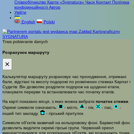
Співробітництво
Карти «Sygnatura»
Часи
Контакт
Політика
конфіденційності
Автор
Увійти
English
Polski
Trwa pobieranie danych
Розрахунок маршруту
×
Калькулятор маршруту розраховує час проходження, отримані
бали, відстані та висоту подорожі по розмічених стежках Карпат і
Судетів. Він дозволяє розділити подорож на щоденні етапи,
планувати перерви та встановлювати час початку етапів.
На карті показано місця, з яких можна вибрати
початок стежки
.
Окремі символи означають:
- місто,
- пік,
- пас,
-
інший тип закладу.
- гірський притулок.
Символи об'єктів зазвичай на кольоровому фоні. Барвистий фон
дозволить виділити окремі гірські групи. Червоний ореол
використовувався для розрізнення об’єктів, які позначають точки