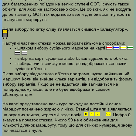
для багатоденних поїздок на великі ступені GOT. Існують також
об’єкти, для яких не застосовано фон. Це об’єкти, які не входять
до регламенту GOT, і їх додатково ввели для більшої гнучкості в
плануванні маршрутів.
Після вибору початку сліду з'являється символ «Калькулятор».
Наступні частини стежки можна вибрати кількома способами:
- шляхом вибору сусіднього маркера на карті
- вибір на карті сусіднього або більш віддаленого об’єкта
- вибираючи зі списку в меню, де відображаються назви
сусідніх об’єктів.
Після вибору віддаленого об’єкта програма шукає найшвидший
маршрут. Коли він знайде кілька варіантів, він відобразить форму
вибору варіантів. Якщо це не вдасться, він залишиться на
попередньому місці, але не буде відображати символ
«Калькулятор».
На карті представлено весь курс походу на постійній основі.
Маршрут позначено жирною лінією.
Етапні штампи
з’являються
на окремих точках, через які веде похід:
...
. Цифра 0
вказує на початок стежки. Число 99 не є обмеженням для
кількості ділянок маршруту, тому що для стійких нумерація знову
починається з нуля.