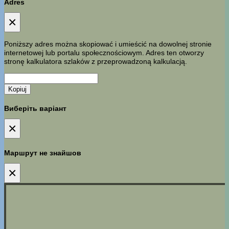
Adres
×
Poniższy adres można skopiować i umieścić na dowolnej stronie
internetowej lub portalu społecznościowym. Adres ten otworzy
stronę kalkulatora szlaków z przeprowadzoną kalkulacją.
Kopiuj
Виберіть варіант
×
Маршрут не знайшов
×