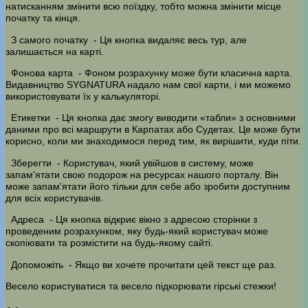
натисканням змінити всю поїздку, тобто можна змінити місце
початку та кінця.
З самого початку
- Ця кнопка видаляє весь тур, але
залишається на карті.
Фонова карта
- Фоном розрахунку може бути класична карта.
Видавництво SYGNATURA надало нам свої карти, і ми можемо
використовувати їх у калькуляторі.
Етикетки
- Ця кнопка дає змогу виводити «табли» з основними
даними про всі маршрути в Карпатах або Судетах. Це може бути
корисно, коли ми знаходимося перед тим, як вирішити, куди піти.
Зберегти
- Користувач, який увійшов в систему, може
запам'ятати свою подорож на ресурсах нашого порталу. Він
може запам'ятати його тільки для себе або зробити доступним
для всіх користувачів.
Адреса
- Ця кнопка відкриє вікно з адресою сторінки з
проведеним розрахунком, яку будь-який користувач може
скопіювати та розмістити на будь-якому сайті.
Допоможіть
- Якщо ви хочете прочитати цей текст ще раз.
Весело користуватися та весело підкорювати гірські стежки!