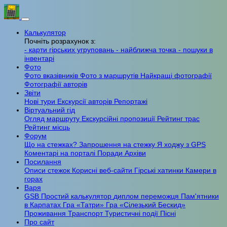
Калькулятор
Почніть розрахунок з:
- карти гірських угруповань
- найближча точка
- пошуки в
інвентарі
Фото
Фото вказівників
Фото з маршрутів
Найкращі фотографії
Фотографії авторів
Звіти
Нові тури
Екскурсії авторів
Репортажі
Віртуальний гід
Огляд маршруту
Екскурсійні пропозиції
Рейтинг трас
Рейтинг місць
Форум
Що на стежках?
Запрошення на стежку
Я ходжу з GPS
Коментарі на порталі
Поради
Архіви
Посилання
Описи стежок
Корисні веб-сайти
Гірські хатинки
Камери в
горах
Варя
GSB
Простий калькулятор
диплом переможця
Пам'ятники
в Карпатах
Гра «Татри»
Гра «Сілезький Бескид»
Проживання
Транспорт
Туристичні події
Пісні
Про сайт