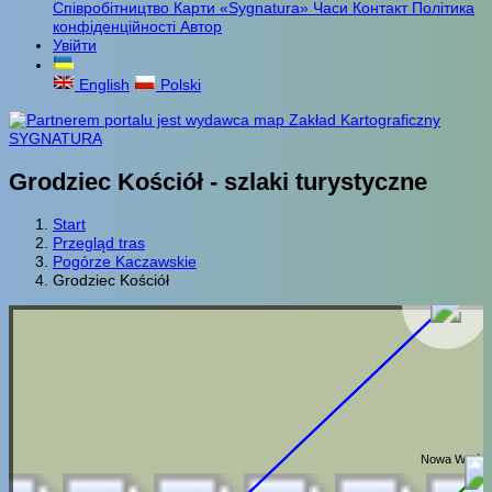
Співробітництво
Карти «Sygnatura»
Часи
Контакт
Політика
конфіденційності
Автор
Увійти
English
Polski
Grodziec Kościół - szlaki turystyczne
Start
Przegląd tras
Pogórze Kaczawskie
Grodziec Kościół
Grodziec Kośció
Nowa Wieś G