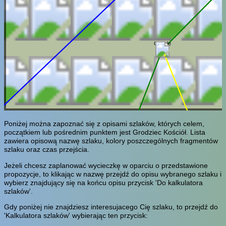
Czaple
Poniżej można zapoznać się z opisami szlaków, których celem,
początkiem lub pośrednim punktem jest Grodziec Kościół. Lista
zawiera opisową nazwę szlaku, kolory poszczególnych fragmentów
szlaku oraz czas przejścia.
Jeżeli chcesz zaplanować wycieczkę w oparciu o przedstawione
propozycje, to klikając w nazwę przejdź do opisu wybranego szlaku i
wybierz znajdujący się na końcu opisu przycisk 'Do kalkulatora
szlaków'.
Gdy poniżej nie znajdziesz interesujacego Cię szlaku, to przejdź do
'Kalkulatora szlaków' wybierając ten przycisk: