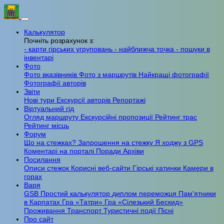
Калькулятор
Почніть розрахунок з:
- карти гірських угруповань
- найближча точка
- пошуки в
інвентарі
Фото
Фото вказівників
Фото з маршрутів
Найкращі фотографії
Фотографії авторів
Звіти
Нові тури
Екскурсії авторів
Репортажі
Віртуальний гід
Огляд маршруту
Екскурсійні пропозиції
Рейтинг трас
Рейтинг місць
Форум
Що на стежках?
Запрошення на стежку
Я ходжу з GPS
Коментарі на порталі
Поради
Архіви
Посилання
Описи стежок
Корисні веб-сайти
Гірські хатинки
Камери в
горах
Варя
GSB
Простий калькулятор
диплом переможця
Пам'ятники
в Карпатах
Гра «Татри»
Гра «Сілезький Бескид»
Проживання
Транспорт
Туристичні події
Пісні
Про сайт