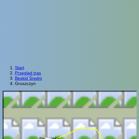
Start
Przegląd tras
Beskid Średni
Gruszczyn
Barnasiówka