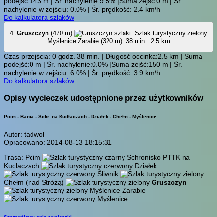
podejść:143 m | Śr. nachylenie:9.5% |Suma zejść:0 m | Śr.
nachylenie w zejściu: 0.0% | Śr. prędkość: 2.4 km/h
Do kalkulatora szlaków
4.
Gruszczyn
(470 m)
Myślenice Zarabie (320 m)
38 min.
2.5 km
Czas przejścia: 0 godz. 38 min. | Długość odcinka:2.5 km | Suma
podejść:0 m | Śr. nachylenie:0.0% |Suma zejść:150 m | Śr.
nachylenie w zejściu: 6.0% | Śr. prędkość: 3.9 km/h
Do kalkulatora szlaków
Opisy wycieczek udostępnione przez użytkowników
Pcim - Bania - Schr. na Kudłaczach - Działek - Chełm - Myślenice
Autor: tadwol
Opracowano: 2014-08-13 18:15:31
Trasa: Pcim
Schronisko PTTK na
Kudłaczach
Działek
Śliwnik
Chełm (nad Stróżą)
Gruszczyn
Myślenice Zarabie
Myślenice
Szczegółowy opis wycieczki