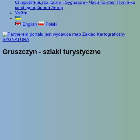
Співробітництво
Карти «Sygnatura»
Часи
Контакт
Політика
конфіденційності
Автор
Увійти
English
Polski
Gruszczyn - szlaki turystyczne