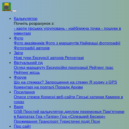
Калькулятор
Почніть розрахунок з:
- карти гірських угруповань
- найближча точка
- пошуки в
інвентарі
Фото
Фото вказівників
Фото з маршрутів
Найкращі фотографії
Фотографії авторів
Звіти
Нові тури
Екскурсії авторів
Репортажі
Віртуальний гід
Огляд маршруту
Екскурсійні пропозиції
Рейтинг трас
Рейтинг місць
Форум
Що на стежках?
Запрошення на стежку
Я ходжу з GPS
Коментарі на порталі
Поради
Архіви
Посилання
Описи стежок
Корисні веб-сайти
Гірські хатинки
Камери в
горах
Варя
GSB
Простий калькулятор
диплом переможця
Пам'ятники
в Карпатах
Гра «Татри»
Гра «Сілезький Бескид»
Проживання
Транспорт
Туристичні події
Пісні
Про сайт