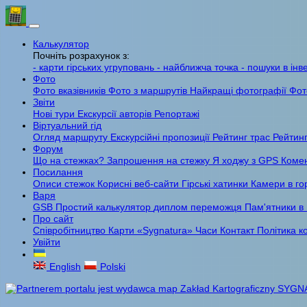
Калькулятор
Почніть розрахунок з:
- карти гірських угруповань
- найближча точка
- пошуки в інв
Фото
Фото вказівників
Фото з маршрутів
Найкращі фотографії
Фот
Звіти
Нові тури
Екскурсії авторів
Репортажі
Віртуальний гід
Огляд маршруту
Екскурсійні пропозиції
Рейтинг трас
Рейтинг
Форум
Що на стежках?
Запрошення на стежку
Я ходжу з GPS
Комен
Посилання
Описи стежок
Корисні веб-сайти
Гірські хатинки
Камери в го
Варя
GSB
Простий калькулятор
диплом переможця
Пам'ятники в
Про сайт
Співробітництво
Карти «Sygnatura»
Часи
Контакт
Політика к
Увійти
English
Polski