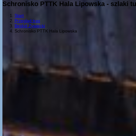
Schronisko PTTK Hala Lipowska - szlaki t
Start
Przegląd tras
Beskid Żywiecki
Schronisko PTTK Hala Lipowska