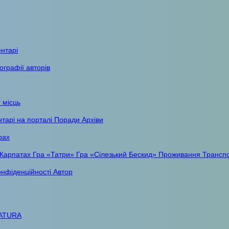
ентарі
ографії авторів
 місць
тарі на порталі
Поради
Архіви
рах
 Карпатах
Гра «Татри»
Гра «Сілезький Бескид»
Проживання
Трансп
онфіденційності
Автор