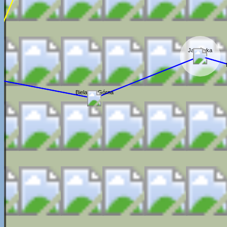
Janiłówka
Bielanka Górna