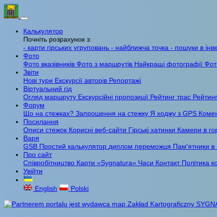
Калькулятор
Почніть розрахунок з:
- карти гірських угруповань
- найближча точка
- пошуки в інв
Фото
Фото вказівників
Фото з маршрутів
Найкращі фотографії
Фот
Звіти
Нові тури
Екскурсії авторів
Репортажі
Віртуальний гід
Огляд маршруту
Екскурсійні пропозиції
Рейтинг трас
Рейтинг
Форум
Що на стежках?
Запрошення на стежку
Я ходжу з GPS
Комен
Посилання
Описи стежок
Корисні веб-сайти
Гірські хатинки
Камери в го
Варя
GSB
Простий калькулятор
диплом переможця
Пам'ятники в
Про сайт
Співробітництво
Карти «Sygnatura»
Часи
Контакт
Політика к
Увійти
English
Polski