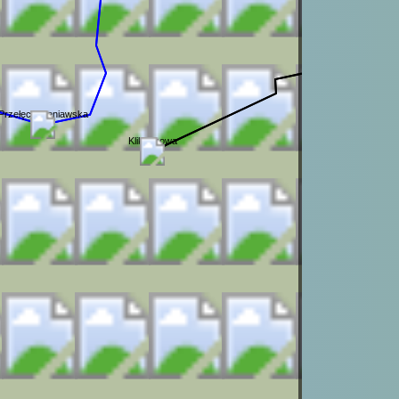
Przełęcz Sieniawska
Klikuszowa