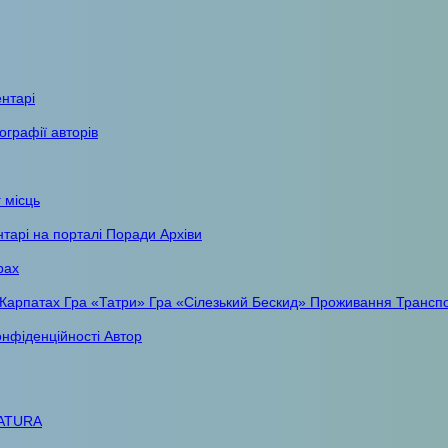
ентарі
ографії авторів
 місць
тарі на порталі
Поради
Архіви
рах
 Карпатах
Гра «Татри»
Гра «Сілезький Бескид»
Проживання
Трансп
онфіденційності
Автор