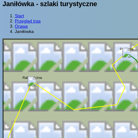
Janiłówka - szlaki turystyczne
Start
Przegląd tras
Orawa
Janiłówka
Piątkowa
Raba Wyżna