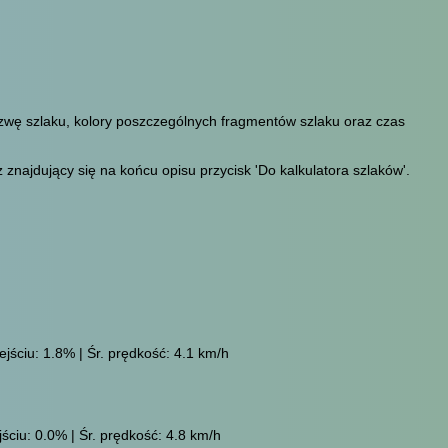
azwę szlaku, kolory poszczególnych fragmentów szlaku oraz czas
znajdujący się na końcu opisu przycisk 'Do kalkulatora szlaków'.
jściu: 1.8% | Śr. prędkość: 4.1 km/h
ściu: 0.0% | Śr. prędkość: 4.8 km/h