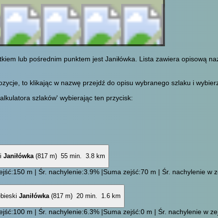
tkiem lub pośrednim punktem jest Janiłówka. Lista zawiera opisową n
cje, to klikając w nazwę przejdź do opisu wybranego szlaku i wybierz 
alkulatora szlaków' wybierając ten przycisk:
Janiłówka
(817 m)
55 min.
3.8 km
jść:150 m | Śr. nachylenie:3.9% |Suma zejść:70 m | Śr. nachylenie w ze
Janiłówka
(817 m)
20 min.
1.6 km
jść:100 m | Śr. nachylenie:6.3% |Suma zejść:0 m | Śr. nachylenie w zej