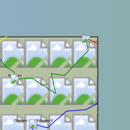
Bacówka PTTK Maciejowa
Rdzawka
Obidowa - PKS Rdzawka II