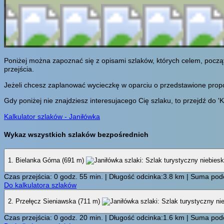
Poniżej można zapoznać się z opisami szlaków, których celem, począ
przejścia.
Jeżeli chcesz zaplanować wycieczkę w oparciu o przedstawione propozy
Gdy poniżej nie znajdziesz interesujacego Cię szlaku, to przejdź do 'K
Kalkulator szlaków - Janiłówka
Wykaz wszystkich szlaków bezpośrednich
1. Bielanka Górna (691 m)
Czas przejścia: 0 godz. 55 min. | Długość odcinka:3.8 km | Suma pode
Do kalkulatora szlaków
2. Przełęcz Sieniawska (711 m)
Czas przejścia: 0 godz. 20 min. | Długość odcinka:1.6 km | Suma pode