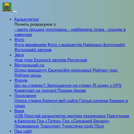
Калькулятор
Почніть розрахунок з:
- карти гірських угруповань
- найближча точка
- пошуки в
інвентарі
Фото
Фото вказівників
Фото з маршрутів
Найкращі фотографії
Фотографії авторів
Звіти
Нові тури
Екскурсії авторів
Репортажі
Віртуальний гід
Огляд маршруту
Екскурсійні пропозиції
Рейтинг трас
Рейтинг місць
Форум
Що на стежках?
Запрошення на стежку
Я ходжу з GPS
Коментарі на порталі
Поради
Архіви
Посилання
Описи стежок
Корисні веб-сайти
Гірські хатинки
Камери в
горах
Варя
GSB
Простий калькулятор
диплом переможця
Пам'ятники
в Карпатах
Гра «Татри»
Гра «Сілезький Бескид»
Проживання
Транспорт
Туристичні події
Пісні
Про сайт