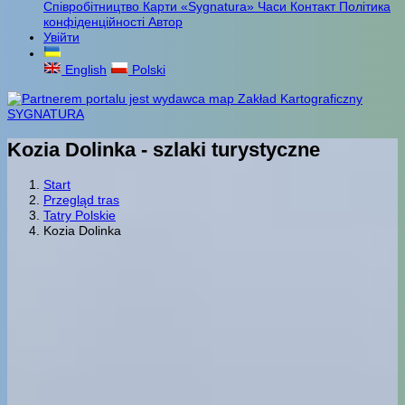
Співробітництво
Карти «Sygnatura»
Часи
Контакт
Політика
конфіденційності
Автор
Увійти
English
Polski
Kozia Dolinka - szlaki turystyczne
Start
Przegląd tras
Tatry Polskie
Kozia Dolinka