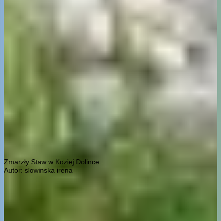
Zmarzły Staw w Koziej Dolince .
Autor: slowinska irena