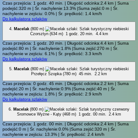
Czas przejścia: 1 godz. 40 min. | Długość odcinka:2.4 km | Suma
podejść:320 m | Śr. nachylenie:13.3% |Suma zejść:0 m | Śr.
nachylenie w zejściu: 0.0% | Śr. prędkość: 1.4 km/h
Do kalkulatora szlaków
4.
Macelak
(800 m)
Czorsztyn (634 m)
1 godz. 20 min.
4.4 km
Czas przejścia: 1 godz. 20 min. | Długość odcinka:4.4 km | Suma
podejść:80 m | Śr. nachylenie:1.8% |Suma zejść:270 m | Śr.
nachylenie w zejściu: 6.1% | Śr. prędkość: 3.3 km/h
Do kalkulatora szlaków
5.
Macelak
(800 m)
Przełęcz Szopka (780 m)
45 min.
2.2 km
Czas przejścia: 0 godz. 45 min. | Długość odcinka:2.2 km | Suma
podejść:20 m | Śr. nachylenie:0.9% |Suma zejść:40 m | Śr.
nachylenie w zejściu: 1.8% | Śr. prędkość: 2.9 km/h
Do kalkulatora szlaków
6.
Macelak
(800 m)
Sromowce Wyżne - Kąty (468 m)
1 godz. 00 min.
2.4 km
Czas przejścia: 1 godz. 00 min. | Długość odcinka:2.4 km | Suma
podejść:0 m | Śr. nachylenie:0.0% |Suma zejść:320 m | Śr.
nachylenie w zejściu: 13.3% | Śr. prędkość: 2.4 km/h