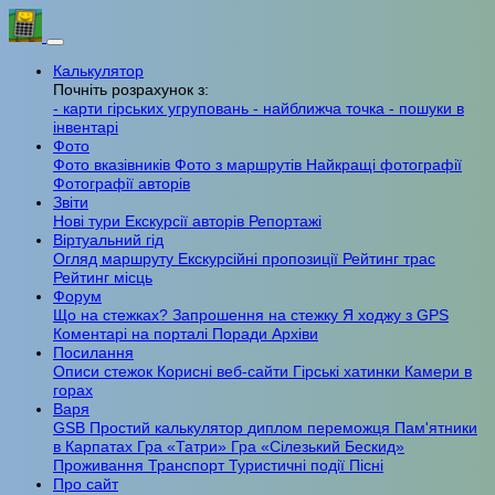
Калькулятор
Почніть розрахунок з:
- карти гірських угруповань
- найближча точка
- пошуки в
інвентарі
Фото
Фото вказівників
Фото з маршрутів
Найкращі фотографії
Фотографії авторів
Звіти
Нові тури
Екскурсії авторів
Репортажі
Віртуальний гід
Огляд маршруту
Екскурсійні пропозиції
Рейтинг трас
Рейтинг місць
Форум
Що на стежках?
Запрошення на стежку
Я ходжу з GPS
Коментарі на порталі
Поради
Архіви
Посилання
Описи стежок
Корисні веб-сайти
Гірські хатинки
Камери в
горах
Варя
GSB
Простий калькулятор
диплом переможця
Пам'ятники
в Карпатах
Гра «Татри»
Гра «Сілезький Бескид»
Проживання
Транспорт
Туристичні події
Пісні
Про сайт