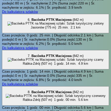
podejść:80 m | Śr. nachylenie:2.2% |Suma zejść:220 m | Śr.
nachylenie w zejściu: 6.1% | Śr. prędkość: 3.9 km/h
Do kalkulatora szlaków
6.
Bacówka PTTK Maciejowa
(842 m)
Jasionów (775 m)
25 min.
2.1 km
Czas przejścia: 0 godz. 25 min. | Długość odcinka:2.1 km | Suma
podejść:0 m | Śr. nachylenie:0.0% |Suma zejść:130 m | Śr.
nachylenie w zejściu: 6.2% | Śr. prędkość: 5.0 km/h
Do kalkulatora szlaków
7.
Bacówka PTTK Maciejowa
(842 m)
Rabka-Zdrój (507 m)
1 godz. 14 min.
4.9 km
Czas przejścia: 1 godz. 14 min. | Długość odcinka:4.9 km | Suma
podejść:0 m | Śr. nachylenie:0.0% |Suma zejść:335 m | Śr.
nachylenie w zejściu: 6.8% | Śr. prędkość: 4.0 km/h
Do kalkulatora szlaków
8.
Bacówka PTTK Maciejowa
(842 m)
Rabka-Zdrój (507 m)
1 godz. 00 min.
5.6 km
Czas przejścia: 1 godz. 00 min. | Długość odcinka:5.6 km | Suma