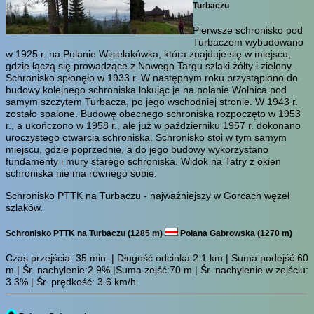
Turbaczu
Pierwsze schronisko pod
Turbaczem wybudowano
w 1925 r. na Polanie Wisielakówka, która znajduje się w miejscu,
gdzie łączą się prowadzące z Nowego Targu szlaki żółty i zielony.
Schronisko spłonęło w 1933 r. W następnym roku przystąpiono do
budowy kolejnego schroniska lokując je na polanie Wolnica pod
samym szczytem Turbacza, po jego wschodniej stronie. W 1943 r.
zostało spalone. Budowę obecnego schroniska rozpoczęto w 1953
r., a ukończono w 1958 r., ale już w październiku 1957 r. dokonano
uroczystego otwarcia schroniska. Schronisko stoi w tym samym
miejscu, gdzie poprzednie, a do jego budowy wykorzystano
fundamenty i mury starego schroniska. Widok na Tatry z okien
schroniska nie ma równego sobie.
Schronisko PTTK na Turbaczu - najważniejszy w Gorcach węzeł
szlaków.
Schronisko PTTK na Turbaczu (1285 m)
Polana Gabrowska (1270 m)
Czas przejścia:
35 min.
| Długość odcinka:2.1 km | Suma podejść:60
m | Śr. nachylenie:2.9% |Suma zejść:70 m | Śr. nachylenie w zejściu:
3.3% | Śr. prędkość: 3.6 km/h