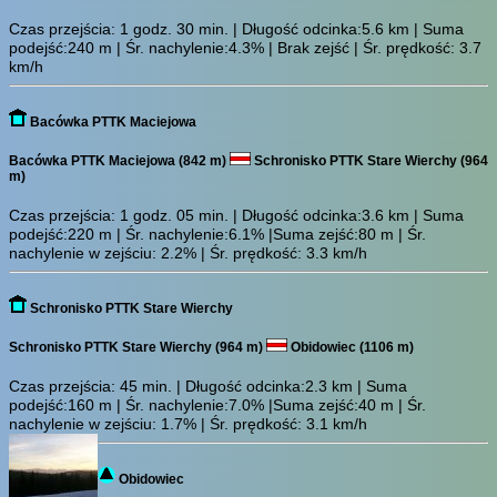
Czas przejścia:
1 godz. 30 min.
| Długość odcinka:5.6 km | Suma
podejść:240 m | Śr. nachylenie:4.3% | Brak zejść | Śr. prędkość: 3.7
km/h
Bacówka PTTK Maciejowa
Bacówka PTTK Maciejowa (842 m)
Schronisko PTTK Stare Wierchy (964
m)
Czas przejścia:
1 godz. 05 min.
| Długość odcinka:3.6 km | Suma
podejść:220 m | Śr. nachylenie:6.1% |Suma zejść:80 m | Śr.
nachylenie w zejściu: 2.2% | Śr. prędkość: 3.3 km/h
Schronisko PTTK Stare Wierchy
Schronisko PTTK Stare Wierchy (964 m)
Obidowiec (1106 m)
Czas przejścia:
45 min.
| Długość odcinka:2.3 km | Suma
podejść:160 m | Śr. nachylenie:7.0% |Suma zejść:40 m | Śr.
nachylenie w zejściu: 1.7% | Śr. prędkość: 3.1 km/h
Obidowiec