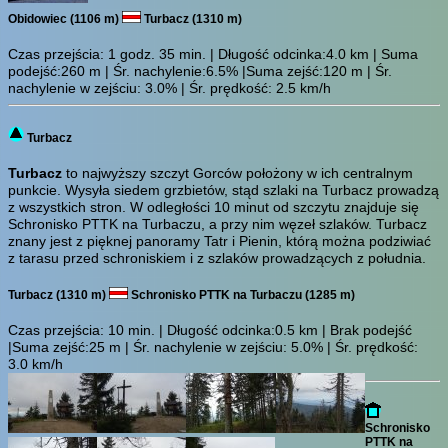
Obidowiec (1106 m)
Turbacz (1310 m)
Czas przejścia:
1 godz. 35 min.
| Długość odcinka:4.0 km | Suma
podejść:260 m | Śr. nachylenie:6.5% |Suma zejść:120 m | Śr.
nachylenie w zejściu: 3.0% | Śr. prędkość: 2.5 km/h
Turbacz
Turbacz
to najwyższy szczyt Gorców położony w ich centralnym
punkcie. Wysyła siedem grzbietów, stąd szlaki na Turbacz prowadzą
z wszystkich stron. W odległości 10 minut od szczytu znajduje się
Schronisko PTTK na Turbaczu, a przy nim węzeł szlaków. Turbacz
znany jest z pięknej panoramy Tatr i Pienin, którą można podziwiać
z tarasu przed schroniskiem i z szlaków prowadzących z południa.
Turbacz (1310 m)
Schronisko PTTK na Turbaczu (1285 m)
Czas przejścia:
10 min.
| Długość odcinka:0.5 km | Brak podejść
|Suma zejść:25 m | Śr. nachylenie w zejściu: 5.0% | Śr. prędkość:
3.0 km/h
Schronisko
PTTK na