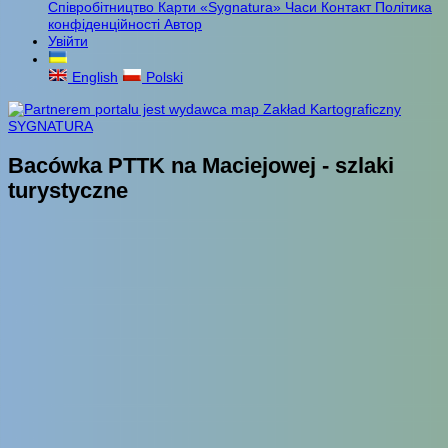
Співробітництво
Карти «Sygnatura»
Часи
Контакт
Політика
конфіденційності
Автор
Увійти
English
Polski
Bacówka PTTK na Maciejowej - szlaki
turystyczne