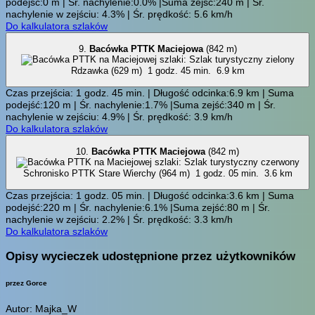
podejść:0 m | Śr. nachylenie:0.0% |Suma zejść:240 m | Śr.
nachylenie w zejściu: 4.3% | Śr. prędkość: 5.6 km/h
Do kalkulatora szlaków
9.
Bacówka PTTK Maciejowa
(842 m)
Rdzawka (629 m)
1 godz. 45 min.
6.9 km
Czas przejścia: 1 godz. 45 min. | Długość odcinka:6.9 km | Suma
podejść:120 m | Śr. nachylenie:1.7% |Suma zejść:340 m | Śr.
nachylenie w zejściu: 4.9% | Śr. prędkość: 3.9 km/h
Do kalkulatora szlaków
10.
Bacówka PTTK Maciejowa
(842 m)
Schronisko PTTK Stare Wierchy (964 m)
1 godz. 05 min.
3.6 km
Czas przejścia: 1 godz. 05 min. | Długość odcinka:3.6 km | Suma
podejść:220 m | Śr. nachylenie:6.1% |Suma zejść:80 m | Śr.
nachylenie w zejściu: 2.2% | Śr. prędkość: 3.3 km/h
Do kalkulatora szlaków
Opisy wycieczek udostępnione przez użytkowników
przez Gorce
Autor: Majka_W