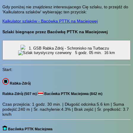
Gdy poniżej nie znajdziesz interesujacego Cię szlaku, to przejdź do
'Kalkulatora szlaków' wybierając ten przycisk:
Kalkulator szlaków - Bacówka PTTK na Maciejowej
Szlaki biegnące przez Bacówkę PTTK na Maciejowej
1. GSB Rabka Zdrój - Schronisko na Turbaczu
5 godz. 05 min.
16 km
Start:
Rabka-Zdrój
Rabka-Zdrój (507 m)
Bacówka PTTK Maciejowa (842 m)
Czas przejścia:
1 godz. 30 min.
| Długość odcinka:5.6 km | Suma
podejść:240 m | Śr. nachylenie:4.3% | Brak zejść | Śr. prędkość: 3.7
km/h
Bacówka PTTK Maciejowa