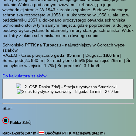
polanie Wolnica pod samym szczytem Turbacza, po jego
wschodniej stronie. W 1943 r. zostało spalone. Budowę obecnego
schroniska rozpoczęto w 1953 r., a ukończono w 1958 r., ale już w
październiku 1957 r. dokonano uroczystego otwarcia schroniska.
Schronisko stoi w tym samym miejscu, gdzie poprzednie, a do jego
budowy wykorzystano fundamenty i mury starego schroniska. Widok
na Tatry z okien schroniska nie ma równego sobie.
Schronisko PTTK na Turbaczu - najważniejszy w Gorcach węzeł
szlaków.
RAZEM - Czas przejścia:
5 godz. 05 min.
| Długość:
16.0 km
|
Suma podejść:880 m | Śr. nachylenie:5.5% |Suma zejść:265 m | Śr.
nachylenie w zejściu: 1.7% | Śr. prędkość: 3.1 km/h
Do kalkulatora szlaków
2. GSB Rabka Zdrój - Stacja turystyczna Studzionki
8 godz. 15 min.
27.9 km
Start:
Rabka-Zdrój
Rabka-Zdrój (507 m)
Bacówka PTTK Maciejowa (842 m)