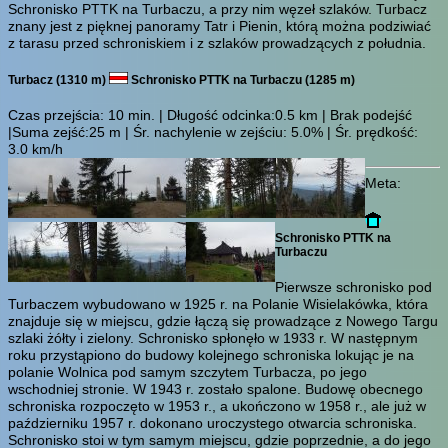
Schronisko PTTK na Turbaczu, a przy nim węzeł szlaków. Turbacz
znany jest z pięknej panoramy Tatr i Pienin, którą można podziwiać
z tarasu przed schroniskiem i z szlaków prowadzących z południa.
Turbacz (1310 m)
Schronisko PTTK na Turbaczu (1285 m)
Czas przejścia:
10 min.
| Długość odcinka:0.5 km | Brak podejść
|Suma zejść:25 m | Śr. nachylenie w zejściu: 5.0% | Śr. prędkość:
3.0 km/h
Meta:
Schronisko PTTK na
Turbaczu
Pierwsze schronisko pod
Turbaczem wybudowano w 1925 r. na Polanie Wisielakówka, która
znajduje się w miejscu, gdzie łączą się prowadzące z Nowego Targu
szlaki żółty i zielony. Schronisko spłonęło w 1933 r. W następnym
roku przystąpiono do budowy kolejnego schroniska lokując je na
polanie Wolnica pod samym szczytem Turbacza, po jego
wschodniej stronie. W 1943 r. zostało spalone. Budowę obecnego
schroniska rozpoczęto w 1953 r., a ukończono w 1958 r., ale już w
październiku 1957 r. dokonano uroczystego otwarcia schroniska.
Schronisko stoi w tym samym miejscu, gdzie poprzednie, a do jego