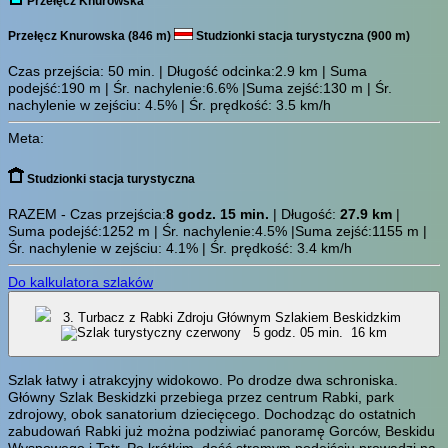
Przełęcz Knurowska
Przełęcz Knurowska (846 m)
Studzionki stacja turystyczna (900 m)
Czas przejścia:
50 min.
| Długość odcinka:2.9 km | Suma
podejść:190 m | Śr. nachylenie:6.6% |Suma zejść:130 m | Śr.
nachylenie w zejściu: 4.5% | Śr. prędkość: 3.5 km/h
Meta:
Studzionki stacja turystyczna
RAZEM - Czas przejścia:
8 godz. 15 min.
| Długość:
27.9 km
|
Suma podejść:1252 m | Śr. nachylenie:4.5% |Suma zejść:1155 m |
Śr. nachylenie w zejściu: 4.1% | Śr. prędkość: 3.4 km/h
Do kalkulatora szlaków
3. Turbacz z Rabki Zdroju Głównym Szlakiem Beskidzkim
5 godz. 05 min.
16 km
Szlak łatwy i atrakcyjny widokowo. Po drodze dwa schroniska.
Główny Szlak Beskidzki przebiega przez centrum Rabki, park
zdrojowy, obok sanatorium dziecięcego. Dochodząc do ostatnich
zabudowań Rabki już można podziwiać panoramę Gorców, Beskidu
Wyspowego i Tatr. Po krótkim, dość stromym podejściu prowadzi na