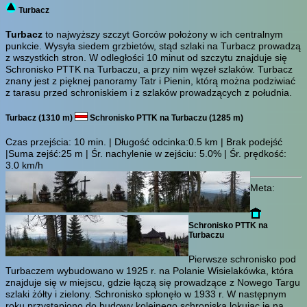
Turbacz
Turbacz
to najwyższy szczyt Gorców położony w ich centralnym
punkcie. Wysyła siedem grzbietów, stąd szlaki na Turbacz prowadzą
z wszystkich stron. W odległości 10 minut od szczytu znajduje się
Schronisko PTTK na Turbaczu, a przy nim węzeł szlaków. Turbacz
znany jest z pięknej panoramy Tatr i Pienin, którą można podziwiać
z tarasu przed schroniskiem i z szlaków prowadzących z południa.
Turbacz (1310 m)
Schronisko PTTK na Turbaczu (1285 m)
Czas przejścia:
10 min.
| Długość odcinka:0.5 km | Brak podejść
|Suma zejść:25 m | Śr. nachylenie w zejściu: 5.0% | Śr. prędkość:
3.0 km/h
Meta:
Schronisko PTTK na
Turbaczu
Pierwsze schronisko pod
Turbaczem wybudowano w 1925 r. na Polanie Wisielakówka, która
znajduje się w miejscu, gdzie łączą się prowadzące z Nowego Targu
szlaki żółty i zielony. Schronisko spłonęło w 1933 r. W następnym
roku przystąpiono do budowy kolejnego schroniska lokując je na