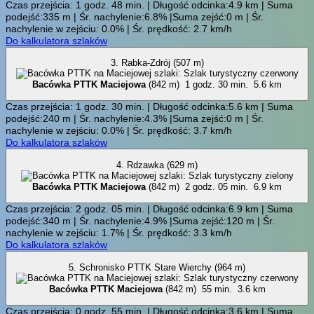
Czas przejścia: 1 godz. 48 min. | Długość odcinka:4.9 km | Suma
podejść:335 m | Śr. nachylenie:6.8% |Suma zejść:0 m | Śr.
nachylenie w zejściu: 0.0% | Śr. prędkość: 2.7 km/h
Do kalkulatora szlaków
3. Rabka-Zdrój (507 m)
Bacówka PTTK Maciejowa
(842 m)
1 godz. 30 min.
5.6 km
Czas przejścia: 1 godz. 30 min. | Długość odcinka:5.6 km | Suma
podejść:240 m | Śr. nachylenie:4.3% |Suma zejść:0 m | Śr.
nachylenie w zejściu: 0.0% | Śr. prędkość: 3.7 km/h
Do kalkulatora szlaków
4. Rdzawka (629 m)
Bacówka PTTK Maciejowa
(842 m)
2 godz. 05 min.
6.9 km
Czas przejścia: 2 godz. 05 min. | Długość odcinka:6.9 km | Suma
podejść:340 m | Śr. nachylenie:4.9% |Suma zejść:120 m | Śr.
nachylenie w zejściu: 1.7% | Śr. prędkość: 3.3 km/h
Do kalkulatora szlaków
5. Schronisko PTTK Stare Wierchy (964 m)
Bacówka PTTK Maciejowa
(842 m)
55 min.
3.6 km
Czas przejścia: 0 godz. 55 min. | Długość odcinka:3.6 km | Suma