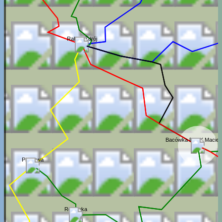
Rabka-Zdrój
Bacówka PTTK Maciej
Piątkowa
Rdzawka