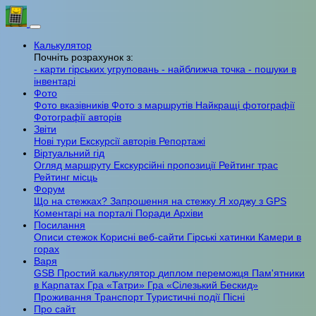
Калькулятор
Почніть розрахунок з:
- карти гірських угруповань
- найближча точка
- пошуки в
інвентарі
Фото
Фото вказівників
Фото з маршрутів
Найкращі фотографії
Фотографії авторів
Звіти
Нові тури
Екскурсії авторів
Репортажі
Віртуальний гід
Огляд маршруту
Екскурсійні пропозиції
Рейтинг трас
Рейтинг місць
Форум
Що на стежках?
Запрошення на стежку
Я ходжу з GPS
Коментарі на порталі
Поради
Архіви
Посилання
Описи стежок
Корисні веб-сайти
Гірські хатинки
Камери в
горах
Варя
GSB
Простий калькулятор
диплом переможця
Пам'ятники
в Карпатах
Гра «Татри»
Гра «Сілезький Бескид»
Проживання
Транспорт
Туристичні події
Пісні
Про сайт