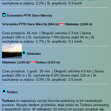
nachylenie w zejściu: 2.2% | Śr. prędkość: 3.3 km/h
Schronisko PTTK Stare Wierchy
Schronisko PTTK Stare Wierchy (964 m)
Obidowiec (1106 m)
Czas przejścia:
45 min.
| Długość odcinka:2.3 km | Suma
podejść:160 m | Śr. nachylenie:7.0% |Suma zejść:40 m | Śr.
nachylenie w zejściu: 1.7% | Śr. prędkość: 3.1 km/h
Obidowiec
Obidowiec (1106 m)
Turbacz (1310 m)
Czas przejścia:
1 godz. 35 min.
| Długość odcinka:4.0 km | Suma
podejść:260 m | Śr. nachylenie:6.5% |Suma zejść:120 m | Śr.
nachylenie w zejściu: 3.0% | Śr. prędkość: 2.5 km/h
Turbacz
Turbacz
to najwyższy szczyt Gorców położony w ich centralnym
punkcie. Wysyła siedem grzbietów, stąd szlaki na Turbacz prowadzą
z wszystkich stron. W odległości 10 minut od szczytu znajduje się