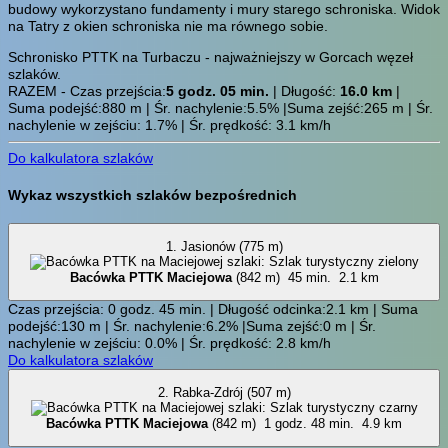
budowy wykorzystano fundamenty i mury starego schroniska. Widok
na Tatry z okien schroniska nie ma równego sobie.
Schronisko PTTK na Turbaczu - najważniejszy w Gorcach węzeł
szlaków.
RAZEM - Czas przejścia:
5 godz. 05 min.
| Długość:
16.0 km
|
Suma podejść:880 m | Śr. nachylenie:5.5% |Suma zejść:265 m | Śr.
nachylenie w zejściu: 1.7% | Śr. prędkość: 3.1 km/h
Do kalkulatora szlaków
Wykaz wszystkich szlaków bezpośrednich
1. Jasionów (775 m)
Bacówka PTTK Maciejowa
(842 m)
45 min.
2.1 km
Czas przejścia: 0 godz. 45 min. | Długość odcinka:2.1 km | Suma
podejść:130 m | Śr. nachylenie:6.2% |Suma zejść:0 m | Śr.
nachylenie w zejściu: 0.0% | Śr. prędkość: 2.8 km/h
Do kalkulatora szlaków
2. Rabka-Zdrój (507 m)
Bacówka PTTK Maciejowa
(842 m)
1 godz. 48 min.
4.9 km