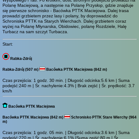
Polanę Maciejową, a następnie na Polanę Przysłop, gdzie znajduje
się pierwsze schronisko - Bacówka PTTK Maciejowa. Dalej trasa
prowadzi grzbietem przez lasy i polany, by doprowadzić do
Schroniska PTTK na Starych Wierchach. Dalej grzbietem coraz
wyżej na Polanę Młynarska, Obidowiec, polanę Rozdziele, Halę
Turbacz na sam szczyt Turbacza.
Start:
Rabka-Zdrój
Rabka-Zdrój (507 m)
Bacówka PTTK Maciejowa (842 m)
Czas przejścia:
1 godz. 30 min.
| Długość odcinka:5.6 km | Suma
podejść:240 m | Śr. nachylenie:4.3% | Brak zejść | Śr. prędkość: 3.7
km/h
Bacówka PTTK Maciejowa
Bacówka PTTK Maciejowa (842 m)
Schronisko PTTK Stare Wierchy (964
m)
Czas przejścia:
1 godz. 05 min.
| Długość odcinka:3.6 km | Suma
podejść:220 m | Śr. nachylenie:6.1% |Suma zejść:80 m | Śr.