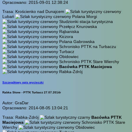
Opracowano: 2015-09-01 12:38:24
Trasa: Krościenko nad Dunajcem
Lubań
Polana Morgi
Studzionki stacja turystyczna
Przełęcz Knurowska
Rąbaniska
Kiczora
Polana Gabrowska
Schronisko PTTK na Turbaczu
Turbacz
Obidowiec
Schronisko PTTK Stare Wierchy
Bacówka PTTK Maciejowa
Rabka-Zdrój
Szczegółowy opis wycieczki
Rabka Słone - PTTK Turbacz 27.07.2014r
Autor: GraDar
Opracowano: 2014-08-05 13:04:21
Trasa: Rabka-Zdrój
Bacówka PTTK
Maciejowa
Schronisko PTTK Stare
Wierchy
Obidowiec