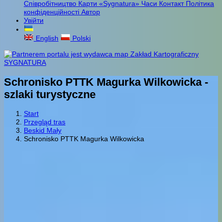
Співробітництво
Карти «Sygnatura»
Часи
Контакт
Політика
конфіденційності
Автор
Увійти
English
Polski
Schronisko PTTK Magurka Wilkowicka -
szlaki turystyczne
Start
Przegląd tras
Beskid Mały
Schronisko PTTK Magurka Wilkowicka