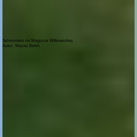
Schronisko na Magurce Wilkowickiej .
Autor: Maciej Bełch