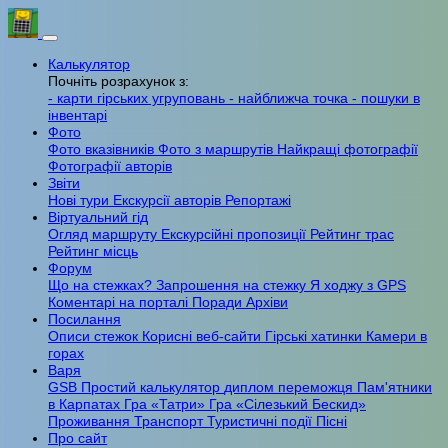
Калькулятор
Почніть розрахунок з:
- карти гірських угруповань
- найближча точка
- пошуки в
інвентарі
Фото
Фото вказівників
Фото з маршрутів
Найкращі фотографії
Фотографії авторів
Звіти
Нові тури
Екскурсії авторів
Репортажі
Віртуальний гід
Огляд маршруту
Екскурсійні пропозиції
Рейтинг трас
Рейтинг місць
Форум
Що на стежках?
Запрошення на стежку
Я ходжу з GPS
Коментарі на порталі
Поради
Архіви
Посилання
Описи стежок
Корисні веб-сайти
Гірські хатинки
Камери в
горах
Варя
GSB
Простий калькулятор
диплом переможця
Пам'ятники
в Карпатах
Гра «Татри»
Гра «Сілезький Бескид»
Проживання
Транспорт
Туристичні події
Пісні
Про сайт