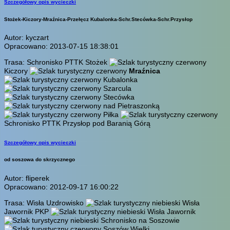
Szczegółowy opis wycieczki
Stożek-Kiczory-Mraźnica-Przełęcz Kubalonka-Schr.Stecówka-Schr.Przysłop
Autor: kyczart
Opracowano: 2013-07-15 18:38:01
Trasa: Schronisko PTTK Stożek
Kiczory
Mraźnica
Kubalonka
Szarcula
Stecówka
nad Pietraszonką
Piłka
Schronisko PTTK Przysłop pod Baranią Górą
Szczegółowy opis wycieczki
od soszowa do skrzycznego
Autor: fliperek
Opracowano: 2012-09-17 16:00:22
Trasa: Wisła Uzdrowisko
Wisła
Jawornik PKP
Wisła Jawornik
Schronisko na Soszowie
Soszów Wielki