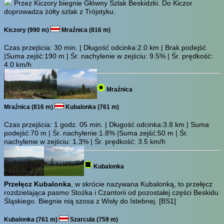
Przez Kiczory biegnie Główny Szlak Beskidzki. Do Kiczor
doprowadza żółty szlak z Trójstyku.
Kiczory (990 m)
Mraźnica (816 m)
Czas przejścia:
30 min.
| Długość odcinka:2.0 km | Brak podejść
|Suma zejść:190 m | Śr. nachylenie w zejściu: 9.5% | Śr. prędkość:
4.0 km/h
Mraźnica
Mraźnica (816 m)
Kubalonka (761 m)
Czas przejścia:
1 godz. 05 min.
| Długość odcinka:3.8 km | Suma
podejść:70 m | Śr. nachylenie:1.8% |Suma zejść:50 m | Śr.
nachylenie w zejściu: 1.3% | Śr. prędkość: 3.5 km/h
Kubalonka
Przełęcz Kubalonka
, w skrócie nazywana Kubalonką, to przełęcz
rozdzielająca pasmo Stożka i Czantorii od pozostałej części Beskidu
Śląskiego. Biegnie nią szosa z Wisły do Istebnej.
[BS1]
Kubalonka (761 m)
Szarcula (759 m)