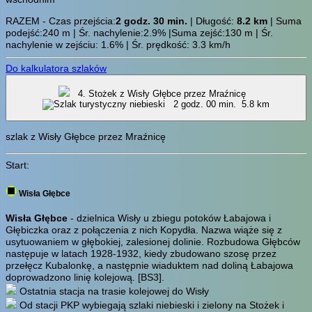
RAZEM - Czas przejścia:
2 godz. 30 min.
| Długość:
8.2 km
| Suma
podejść:240 m | Śr. nachylenie:2.9% |Suma zejść:130 m | Śr.
nachylenie w zejściu: 1.6% | Śr. prędkość: 3.3 km/h
Do kalkulatora szlaków
4. Stożek z Wisły Głębce przez Mraźnicę
2 godz. 00 min.
5.8 km
szlak z Wisły Głębce przez Mraźnicę
Start:
Wisła Głębce
Wisła Głębce
- dzielnica Wisły u zbiegu potoków Łabajowa i
Głębiczka oraz z połączenia z nich Kopydła. Nazwa wiąże się z
usytuowaniem w głębokiej, zalesionej dolinie. Rozbudowa Głębców
następuje w latach 1928-1932, kiedy zbudowano szosę przez
przełęcz Kubalonkę, a następnie wiaduktem nad doliną Łabajowa
doprowadzono linię kolejową.
[BS3]
.
Ostatnia stacja na trasie kolejowej do Wisły
Od stacji PKP wybiegają szlaki niebieski i zielony na Stożek i