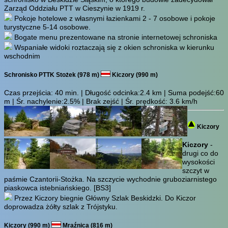
Zarząd Oddziału PTT w Cieszynie w 1919 r.
Pokoje hotelowe z własnymi łazienkami 2 - 7 osobowe i pokoje
turystyczne 5-14 osobowe.
Bogate menu prezentowane na stronie internetowej schroniska
Wspaniałe widoki roztaczają się z okien schroniska w kierunku
wschodnim
Schronisko PTTK Stożek (978 m)
Kiczory (990 m)
Czas przejścia:
40 min.
| Długość odcinka:2.4 km | Suma podejść:60
m | Śr. nachylenie:2.5% | Brak zejść | Śr. prędkość: 3.6 km/h
Kiczory
Kiczory
-
drugi co do
wysokości
szczyt w
paśmie Czantorii-Stożka. Na szczycie wychodnie gruboziarnistego
piaskowca istebniańskiego.
[BS3]
Przez Kiczory biegnie Główny Szlak Beskidzki. Do Kiczor
doprowadza żółty szlak z Trójstyku.
Kiczory (990 m)
Mraźnica (816 m)