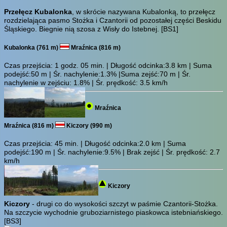
Przełęcz Kubalonka
, w skrócie nazywana Kubalonką, to przełęcz
rozdzielająca pasmo Stożka i Czantorii od pozostałej części Beskidu
Śląskiego. Biegnie nią szosa z Wisły do Istebnej.
[BS1]
Kubalonka (761 m)
Mraźnica (816 m)
Czas przejścia:
1 godz. 05 min.
| Długość odcinka:3.8 km | Suma
podejść:50 m | Śr. nachylenie:1.3% |Suma zejść:70 m | Śr.
nachylenie w zejściu: 1.8% | Śr. prędkość: 3.5 km/h
Mraźnica
Mraźnica (816 m)
Kiczory (990 m)
Czas przejścia:
45 min.
| Długość odcinka:2.0 km | Suma
podejść:190 m | Śr. nachylenie:9.5% | Brak zejść | Śr. prędkość: 2.7
km/h
Kiczory
Kiczory
- drugi co do wysokości szczyt w paśmie Czantorii-Stożka.
Na szczycie wychodnie gruboziarnistego piaskowca istebniańskiego.
[BS3]