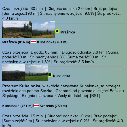
Czas przejścia:
30 min.
| Długość odcinka:2.0 km | Brak podejść
|Suma zejść:190 m | Śr. nachylenie w zejściu: 9.5% | Śr. prędkość:
4.0 km/h
Mraźnica
Mraźnica (816 m)
Kubalonka (761 m)
Czas przejścia:
1 godz. 05 min.
| Długość odcinka:3.8 km | Suma
podejść:70 m | Śr. nachylenie:1.8% |Suma zejść:50 m | Śr.
nachylenie w zejściu: 1.3% | Śr. prędkość: 3.5 km/h
Kubalonka
Przełęcz Kubalonka
, w skrócie nazywana Kubalonką, to przełęcz
rozdzielająca pasmo Stożka i Czantorii od pozostałej części Beskidu
Śląskiego. Biegnie nią szosa z Wisły do Istebnej.
[BS1]
Kubalonka (761 m)
Szarcula (759 m)
Czas przejścia:
15 min.
| Długość odcinka:1.0 km | Brak podejść
|Suma zejść:2 m | Śr. nachylenie w zejściu: 0.2% | Śr. prędkość: 4.0
km/h