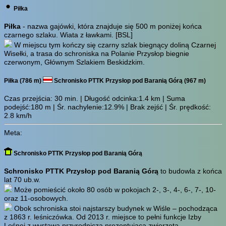
Piłka
Piłka
- nazwa gajówki, która znajduje się 500 m poniżej końca
czarnego szlaku. Wiata z ławkami.
[BSL]
W miejscu tym kończy się czarny szlak biegnący doliną Czarnej
Wisełki, a trasa do schroniska na Polanie Przysłop biegnie
czerwonym, Głównym Szlakiem Beskidzkim.
Piłka (786 m)
Schronisko PTTK Przysłop pod Baranią Górą (967 m)
Czas przejścia:
30 min.
| Długość odcinka:1.4 km | Suma
podejść:180 m | Śr. nachylenie:12.9% | Brak zejść | Śr. prędkość:
2.8 km/h
Meta:
Schronisko PTTK Przysłop pod Baranią Górą
Schronisko PTTK Przysłop pod Baranią Górą
to budowla z końca
lat 70 ub.w.
Może pomieścić około 80 osób w pokojach 2-, 3-, 4-, 6-, 7-, 10-
oraz 11-osobowych.
Obok schroniska stoi najstarszy budynek w Wiśle – pochodząca
z 1863 r. leśniczówka. Od 2013 r. miejsce to pełni funkcje Izby
Leśnej z wystawą przyrodniczą prezentującą zwierzęta