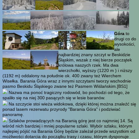
Góra
to
drugi co do
wysokości,
ale
najbardziej znany szczyt w Beskidzie
Śląskim, wszak z niej bierze początek
królowa naszych rzek. Ma dwa
wierzchołki, wyższy (1220 m ) i niższy
(1192 m) oddalony na południe ok. 400 zwany też Wierchem
Wisełka. Barania Góra wraz z innymi szczytami tworzy wschodnie
pasmo Beskidu Śląskiego zwane też Pasmem Wiślańskim.
[BS1]
Nazwa ma ponoć tragiczny rodowód, bo pochodzi od tego, że
spaliło się na niej 300 pasących się w lesie baranów.
Na szczycie stoi wieża widokowa, dzięki której można znaleźć się
ponad lasem rezerwatu przyrody "Barania Góra" i podziwiać
panoramę.
Szlaków prowadzących na Baranią górę jest co najmniej 14. Są
wśród nich bardziej i mniej popularne szlaki. Wybór szlaku, którym
najlepiej pójść na Barania Górę będzie zależał przede wszystkim od
możliwości dotarcia do początku trasy i czasu, którym dysponuje