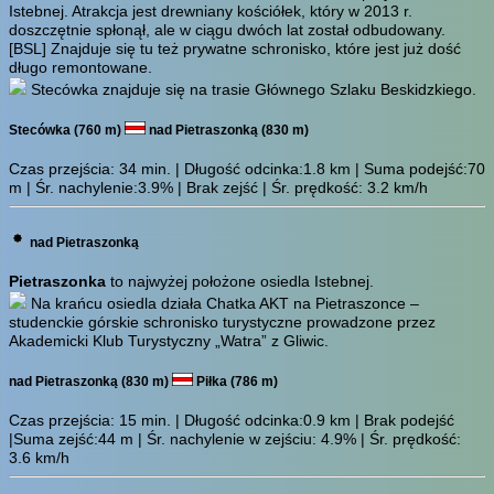
Istebnej. Atrakcja jest drewniany kościółek, który w 2013 r.
doszczętnie spłonął, ale w ciągu dwóch lat został odbudowany.
[BSL]
Znajduje się tu też prywatne schronisko, które jest już dość
długo remontowane.
Stecówka znajduje się na trasie Głównego Szlaku Beskidzkiego.
Stecówka (760 m)
nad Pietraszonką (830 m)
Czas przejścia:
34 min.
| Długość odcinka:1.8 km | Suma podejść:70
m | Śr. nachylenie:3.9% | Brak zejść | Śr. prędkość: 3.2 km/h
nad Pietraszonką
Pietraszonka
to najwyżej położone osiedla Istebnej.
Na krańcu osiedla działa Chatka AKT na Pietraszonce –
studenckie górskie schronisko turystyczne prowadzone przez
Akademicki Klub Turystyczny „Watra” z Gliwic.
nad Pietraszonką (830 m)
Piłka (786 m)
Czas przejścia:
15 min.
| Długość odcinka:0.9 km | Brak podejść
|Suma zejść:44 m | Śr. nachylenie w zejściu: 4.9% | Śr. prędkość:
3.6 km/h