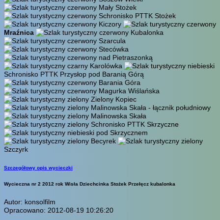
Mały Stożek
Schronisko PTTK Stożek
Kiczory
Mraźnica
Kubalonka
Szarcula
Stecówka
nad Pietraszonką
Karolówka
Schronisko PTTK Przysłop pod Baranią Górą
Barania Góra
Magurka Wiślańska
Zielony Kopiec
Malinowska Skała - łącznik południowy
Malinowska Skała
Schronisko PTTK Skrzyczne
pod Skrzycznem
Becyrek
Szczyrk
Szczegółowy opis wycieczki
Wycieczna nr 2 2012 rok Wisła Dziechcinka Stożek Przełęcz kubalonka
Autor: konsolfilm
Opracowano: 2012-08-19 10:26:20