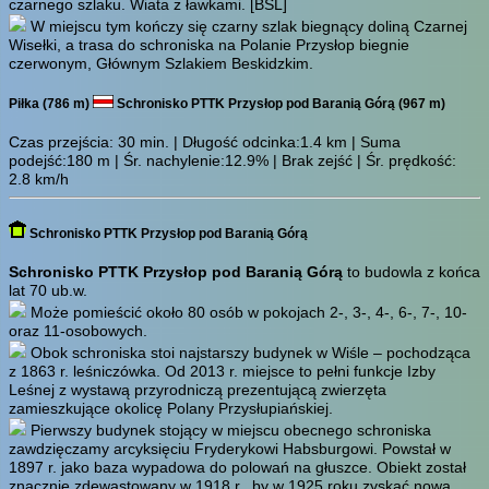
czarnego szlaku. Wiata z ławkami.
[BSL]
W miejscu tym kończy się czarny szlak biegnący doliną Czarnej
Wisełki, a trasa do schroniska na Polanie Przysłop biegnie
czerwonym, Głównym Szlakiem Beskidzkim.
Piłka (786 m)
Schronisko PTTK Przysłop pod Baranią Górą (967 m)
Czas przejścia:
30 min.
| Długość odcinka:1.4 km | Suma
podejść:180 m | Śr. nachylenie:12.9% | Brak zejść | Śr. prędkość:
2.8 km/h
Schronisko PTTK Przysłop pod Baranią Górą
Schronisko PTTK Przysłop pod Baranią Górą
to budowla z końca
lat 70 ub.w.
Może pomieścić około 80 osób w pokojach 2-, 3-, 4-, 6-, 7-, 10-
oraz 11-osobowych.
Obok schroniska stoi najstarszy budynek w Wiśle – pochodząca
z 1863 r. leśniczówka. Od 2013 r. miejsce to pełni funkcje Izby
Leśnej z wystawą przyrodniczą prezentującą zwierzęta
zamieszkujące okolicę Polany Przysłupiańskiej.
Pierwszy budynek stojący w miejscu obecnego schroniska
zawdzięczamy arcyksięciu Fryderykowi Habsburgowi. Powstał w
1897 r. jako baza wypadowa do polowań na głuszce. Obiekt został
znacznie zdewastowany w 1918 r., by w 1925 roku zyskać nową