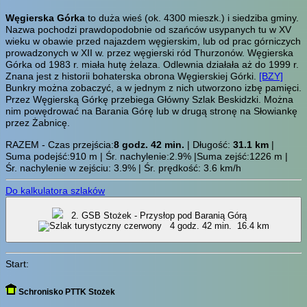
Węgierska Górka
to duża wieś (ok. 4300 mieszk.) i siedziba gminy.
Nazwa pochodzi prawdopodobnie od szańców usypanych tu w XV
wieku w obawie przed najazdem węgierskim, lub od prac górniczych
prowadzonych w XII w. przez węgierski ród Thurzonów. Węgierska
Górka od 1983 r. miała hutę żelaza. Odlewnia działała aż do 1999 r.
Znana jest z historii bohaterska obrona Węgierskiej Górki.
[BZY]
Bunkry można zobaczyć, a w jednym z nich utworzono izbę pamięci.
Przez Węgierską Górkę przebiega Główny Szlak Beskidzki. Można
nim powędrować na Barania Górę lub w drugą stronę na Słowiankę
przez Żabnicę.
RAZEM - Czas przejścia:
8 godz. 42 min.
| Długość:
31.1 km
|
Suma podejść:910 m | Śr. nachylenie:2.9% |Suma zejść:1226 m |
Śr. nachylenie w zejściu: 3.9% | Śr. prędkość: 3.6 km/h
Do kalkulatora szlaków
2. GSB Stożek - Przysłop pod Baranią Górą
4 godz. 42 min.
16.4 km
Start:
Schronisko PTTK Stożek