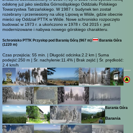
odsłonę już jako siedziba Górnośląskiego Oddziału Polskiego
Towarzystwa Tatrzańskiego. W 1987 r. budynek ten został
rozebrany i przeniesiony na ulicę Lipową w Wiśle, gdzie obecnie
mieści się Oddział PTTK w Wiśle. Nowe schronisko rozpoczęto
budować w 1973 r. a ukończono w 1978 r. Od 2015 r. jest
modernizowane i nabywa nowego górskiego charakteru.
Schronisko PTTK Przysłop pod Baranią Górą (967 m)
Barania Góra
(1220 m)
Czas przejścia:
55 min.
| Długość odcinka:2.2 km | Suma
podejść:250 m | Śr. nachylenie:11.4% | Brak zejść | Śr. prędkość:
2.4 km/h
Barania Góra
Barania