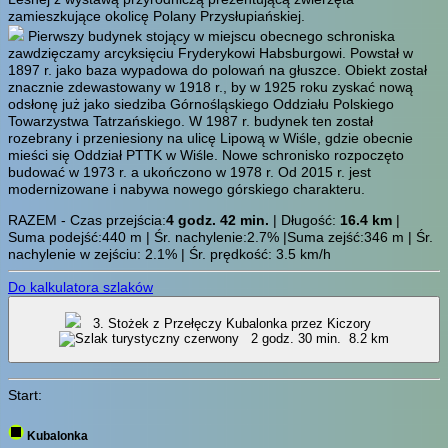
zamieszkujące okolicę Polany Przysłupiańskiej.
Pierwszy budynek stojący w miejscu obecnego schroniska
zawdzięczamy arcyksięciu Fryderykowi Habsburgowi. Powstał w
1897 r. jako baza wypadowa do polowań na głuszce. Obiekt został
znacznie zdewastowany w 1918 r., by w 1925 roku zyskać nową
odsłonę już jako siedziba Górnośląskiego Oddziału Polskiego
Towarzystwa Tatrzańskiego. W 1987 r. budynek ten został
rozebrany i przeniesiony na ulicę Lipową w Wiśle, gdzie obecnie
mieści się Oddział PTTK w Wiśle. Nowe schronisko rozpoczęto
budować w 1973 r. a ukończono w 1978 r. Od 2015 r. jest
modernizowane i nabywa nowego górskiego charakteru.
RAZEM - Czas przejścia:
4 godz. 42 min.
| Długość:
16.4 km
|
Suma podejść:440 m | Śr. nachylenie:2.7% |Suma zejść:346 m | Śr.
nachylenie w zejściu: 2.1% | Śr. prędkość: 3.5 km/h
Do kalkulatora szlaków
3. Stożek z Przełęczy Kubalonka przez Kiczory
2 godz. 30 min.
8.2 km
Start:
Kubalonka