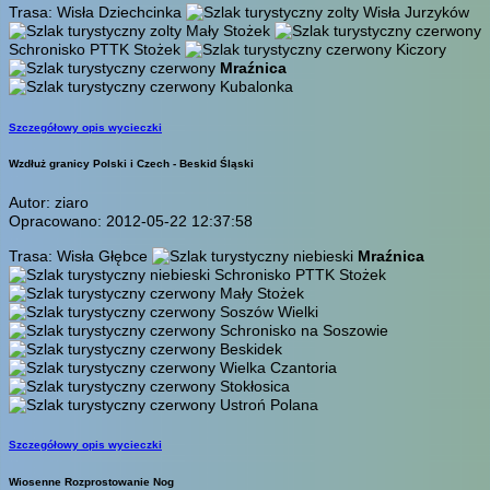
Trasa: Wisła Dziechcinka
Wisła Jurzyków
Mały Stożek
Schronisko PTTK Stożek
Kiczory
Mraźnica
Kubalonka
Szczegółowy opis wycieczki
Wzdłuż granicy Polski i Czech - Beskid Śląski
Autor: ziaro
Opracowano: 2012-05-22 12:37:58
Trasa: Wisła Głębce
Mraźnica
Schronisko PTTK Stożek
Mały Stożek
Soszów Wielki
Schronisko na Soszowie
Beskidek
Wielka Czantoria
Stokłosica
Ustroń Polana
Szczegółowy opis wycieczki
Wiosenne Rozprostowanie Nog