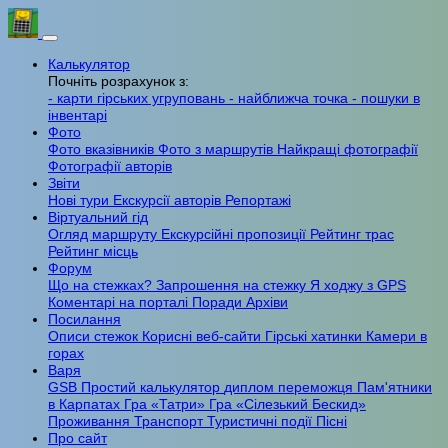
Калькулятор
Почніть розрахунок з:
- карти гірських угруповань
- найближча точка
- пошуки в
інвентарі
Фото
Фото вказівників
Фото з маршрутів
Найкращі фотографії
Фотографії авторів
Звіти
Нові тури
Екскурсії авторів
Репортажі
Віртуальний гід
Огляд маршруту
Екскурсійні пропозиції
Рейтинг трас
Рейтинг місць
Форум
Що на стежках?
Запрошення на стежку
Я ходжу з GPS
Коментарі на порталі
Поради
Архіви
Посилання
Описи стежок
Корисні веб-сайти
Гірські хатинки
Камери в
горах
Варя
GSB
Простий калькулятор
диплом переможця
Пам'ятники
в Карпатах
Гра «Татри»
Гра «Сілезький Бескид»
Проживання
Транспорт
Туристичні події
Пісні
Про сайт