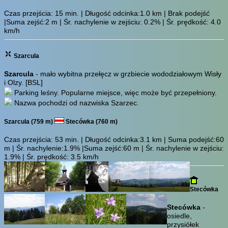
Czas przejścia:
15 min.
| Długość odcinka:1.0 km | Brak podejść
|Suma zejść:2 m | Śr. nachylenie w zejściu: 0.2% | Śr. prędkość: 4.0
km/h
Szarcula
Szarcula
- mało wybitna przełęcz w grzbiecie wododziałowym Wisły
i Olzy.
[BSL]
Parking leśny. Popularne miejsce, więc może być przepełniony.
Nazwa pochodzi od nazwiska Szarzec.
Szarcula (759 m)
Stecówka (760 m)
Czas przejścia:
53 min.
| Długość odcinka:3.1 km | Suma podejść:60
m | Śr. nachylenie:1.9% |Suma zejść:60 m | Śr. nachylenie w zejściu:
1.9% | Śr. prędkość: 3.5 km/h
Stecówka
Stecówka
-
osiedle,
przysiółek