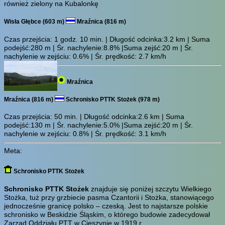
również zielony na Kubalonkę
Wisła Głębce (603 m)
Mraźnica (816 m)
Czas przejścia:
1 godz. 10 min.
| Długość odcinka:3.2 km | Suma
podejść:280 m | Śr. nachylenie:8.8% |Suma zejść:20 m | Śr.
nachylenie w zejściu: 0.6% | Śr. prędkość: 2.7 km/h
Mraźnica
Mraźnica (816 m)
Schronisko PTTK Stożek (978 m)
Czas przejścia:
50 min.
| Długość odcinka:2.6 km | Suma
podejść:130 m | Śr. nachylenie:5.0% |Suma zejść:20 m | Śr.
nachylenie w zejściu: 0.8% | Śr. prędkość: 3.1 km/h
Meta:
Schronisko PTTK Stożek
Schronisko PTTK Stożek
znajduje się poniżej szczytu Wielkiego
Stożka, tuż przy grzbiecie pasma Czantorii i Stożka, stanowiącego
jednocześnie granicę polsko – czeską. Jest to najstarsze polskie
schronisko w Beskidzie Śląskim, o którego budowie zadecydował
Zarząd Oddziału PTT w Cieszynie w 1919 r.