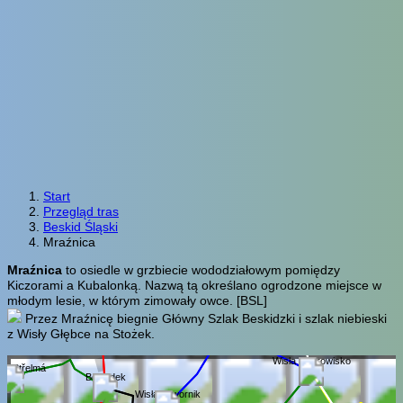
Start
Przegląd tras
Beskid Śląski
Mraźnica
Mraźnica
to osiedle w grzbiecie wododziałowym pomiędzy
Kiczorami a Kubalonką. Nazwą tą określano ogrodzone miejsce w
młodym lesie, w którym zimowały owce.
[BSL]
Przez Mraźnicę biegnie Główny Szlak Beskidzki i szlak niebieski
z Wisły Głębce na Stożek.
Wisła Uzdrowisko
k, Střelmá
Beskidek
Wisła Jawornik