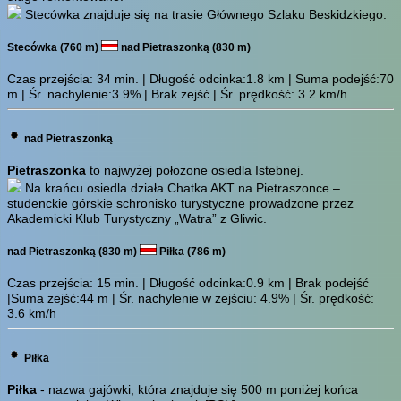
Stecówka znajduje się na trasie Głównego Szlaku Beskidzkiego.
Stecówka (760 m)
nad Pietraszonką (830 m)
Czas przejścia:
34 min.
| Długość odcinka:1.8 km | Suma podejść:70
m | Śr. nachylenie:3.9% | Brak zejść | Śr. prędkość: 3.2 km/h
nad Pietraszonką
Pietraszonka
to najwyżej położone osiedla Istebnej.
Na krańcu osiedla działa Chatka AKT na Pietraszonce –
studenckie górskie schronisko turystyczne prowadzone przez
Akademicki Klub Turystyczny „Watra” z Gliwic.
nad Pietraszonką (830 m)
Piłka (786 m)
Czas przejścia:
15 min.
| Długość odcinka:0.9 km | Brak podejść
|Suma zejść:44 m | Śr. nachylenie w zejściu: 4.9% | Śr. prędkość:
3.6 km/h
Piłka
Piłka
- nazwa gajówki, która znajduje się 500 m poniżej końca