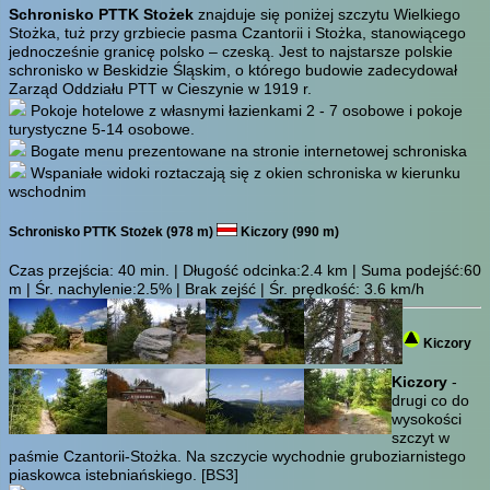
Schronisko PTTK Stożek
znajduje się poniżej szczytu Wielkiego
Stożka, tuż przy grzbiecie pasma Czantorii i Stożka, stanowiącego
jednocześnie granicę polsko – czeską. Jest to najstarsze polskie
schronisko w Beskidzie Śląskim, o którego budowie zadecydował
Zarząd Oddziału PTT w Cieszynie w 1919 r.
Pokoje hotelowe z własnymi łazienkami 2 - 7 osobowe i pokoje
turystyczne 5-14 osobowe.
Bogate menu prezentowane na stronie internetowej schroniska
Wspaniałe widoki roztaczają się z okien schroniska w kierunku
wschodnim
Schronisko PTTK Stożek (978 m)
Kiczory (990 m)
Czas przejścia:
40 min.
| Długość odcinka:2.4 km | Suma podejść:60
m | Śr. nachylenie:2.5% | Brak zejść | Śr. prędkość: 3.6 km/h
Kiczory
Kiczory
-
drugi co do
wysokości
szczyt w
paśmie Czantorii-Stożka. Na szczycie wychodnie gruboziarnistego
piaskowca istebniańskiego.
[BS3]