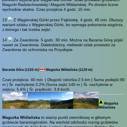
Magurki Radziechowskiej i Magurki Wiślańskiej. Po drodze liczne
wychodnie skalne. Czas przejścia 4 godz. 15 min.
13
Z Węgierskiej Górki przez Fajkówkę.
4 godz. 45 min.
Dłuższy
wariant szlaku z Węgierskiej Górki, bo wymaga pokonania wzgórza,
z którego i tak trzeba zejść.
14
Ze Zwardonia.
5 godz. 30 min.
Można na Barania Górę pójść
nawet ze Zwardonia. Dalekobieżny, niebieski szlak prowadzi ze
Zwardonia do schroniska na Przysłopie.
Barania Góra (1220 m)
Magurka Wiślańska (1129 m)
Czas przejścia:
40 min.
| Długość odcinka:2.5 km | Suma podejść:80
m | Śr. nachylenie:3.2% |Suma zejść:140 m | Śr. nachylenie w
zejściu: 5.6% | Śr. prędkość: 3.8 km/h
Magurka
Wiślańska
Magurka Wiślańska
to ważny punkt zwornikowy w głównym
grzbiecie baraniogórskim. Na wschód odchodzi rozróg grzbietów
sięgających do dolin Soły, Leśnej i Kamesznickiego Potoku. Na