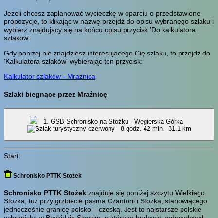
Jeżeli chcesz zaplanować wycieczkę w oparciu o przedstawione
propozycje, to klikając w nazwę przejdź do opisu wybranego szlaku i
wybierz znajdujący się na końcu opisu przycisk 'Do kalkulatora
szlaków'.
Gdy poniżej nie znajdziesz interesujacego Cię szlaku, to przejdź do
'Kalkulatora szlaków' wybierając ten przycisk:
Kalkulator szlaków - Mraźnica
Szlaki biegnące przez Mraźnicę
1. GSB Schronisko na Stożku - Węgierska Górka
8 godz. 42 min.
31.1 km
Start:
Schronisko PTTK Stożek
Schronisko PTTK Stożek
znajduje się poniżej szczytu Wielkiego
Stożka, tuż przy grzbiecie pasma Czantorii i Stożka, stanowiącego
jednocześnie granicę polsko – czeską. Jest to najstarsze polskie
schronisko w Beskidzie Śląskim, o którego budowie zadecydował