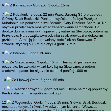
6
Z Kamesznicy Gołuszki.
3 godz. 15 min.
7
Z Kubalonki.
3 godz. 22 min
Przez Baranią Górę przebiega
Główny Szlak Beskidzki. Punktem wyjścia może być Przełęcz
Kubalonka lub położona bliżej Baraniej Góry Przełęcz Szarcula. Na
obydwu przełęczach możliwość zaparkowania samochodu. Po
drodze dwa schroniska - najpierw prywatne na Stecówce, potem na
Przysłopie. Na początkowym odcinku szlak prowadzi widokowym
grzbietem. Atrakcją jest drewniany kościółek na Stecówce. Z
Szarculi szybciej o 15 minut czyli 3 godz. 7 min.
8
Z Istebnej.
3 godz. 36 min.
9
Ze Skrzycznego.
3 godz. 46 min.
Ten szlak jest inny niż
pozostałe, bo zakłada wjazd kolejką na Skrzyczne, a potem
właściwie spacer, bo nigdy nie schodzi poniżej 1000 m
10
Ze Lipowej Ostre.
3 godz. 55 min.
11
Z Radziechowych.
3 godz. 59 min.
Chyba najmniej popularny.
Kiedyś idąc nim nie spotkałem nikogo.
12
Z Węgierskiej Górki.
4 godz. 15 min.
Główny Szlak Beskidzki
można pokonywać również w odwrotnym kierunku. Wówczas
punktem wyjścia jest Węgierska Górka. Szlak prowadzi grzbietem