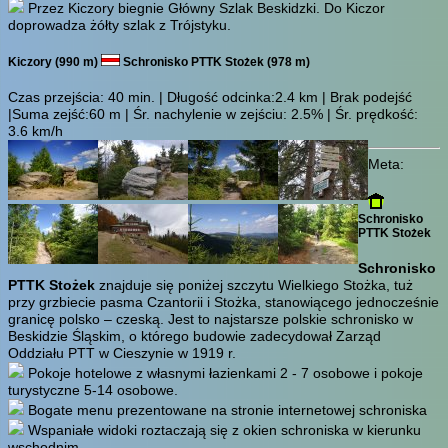
Przez Kiczory biegnie Główny Szlak Beskidzki. Do Kiczor
doprowadza żółty szlak z Trójstyku.
Kiczory (990 m)
Schronisko PTTK Stożek (978 m)
Czas przejścia:
40 min.
| Długość odcinka:2.4 km | Brak podejść
|Suma zejść:60 m | Śr. nachylenie w zejściu: 2.5% | Śr. prędkość:
3.6 km/h
Meta:
Schronisko
PTTK Stożek
Schronisko
PTTK Stożek
znajduje się poniżej szczytu Wielkiego Stożka, tuż
przy grzbiecie pasma Czantorii i Stożka, stanowiącego jednocześnie
granicę polsko – czeską. Jest to najstarsze polskie schronisko w
Beskidzie Śląskim, o którego budowie zadecydował Zarząd
Oddziału PTT w Cieszynie w 1919 r.
Pokoje hotelowe z własnymi łazienkami 2 - 7 osobowe i pokoje
turystyczne 5-14 osobowe.
Bogate menu prezentowane na stronie internetowej schroniska
Wspaniałe widoki roztaczają się z okien schroniska w kierunku
wschodnim