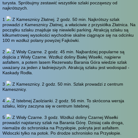
turysta. Spróbujmy zestawić wszystkie szlaki począwszy od
najkrótszych.
1
Z Kamesznicy Złatnej.
2 godz. 50 min.
Najkrótszy szlak
prowadzi z Kamesznicy Złatnej, a właściwie z przysiółka Złatnica. Na
początku szlaku znajduje się niewielki parking. Atrakcją szlaku są
kilkumetrowej wysokości wychodnie skalne ciągnące się na odcinku
100 m wzdłuż polany powyżej Fajkówki.
2
Z Wisły Czarne.
2 godz. 45 min.
Najbardziej popularne są
dojścia z Wisły Czarne. Wzdłuż doliny Białej Wisełki, najpierw
asfaltem, a potem lasem Rezerwatu Barania Góra wiedzie szlak
uważany za jeden z ładniejszych. Atrakcją szlaku jest wodospad -
Kaskady Rodła.
3
Z Kamesznicy.
2 godz. 50 min.
Szlak prowadzi z centrum
Kamesznicy.
4
Z Istebnej Zaolzianki.
2 godz. 56 min.
To skrócona wersja
szlaku, który zaczyna się w centrum Istebnej.
5
Z Wisły Czarne.
3 godz.
Wzdłuż doliny Czarnej Wisełki
prowadzi najstarszy szlak na Barania Górę. Dzisiaj cała droga,
niemalże do schroniska na Przysłopie, pokryta jest asfaltem.
Widoczki tylko na potok. Po drodze schronisko na Przysłopie.