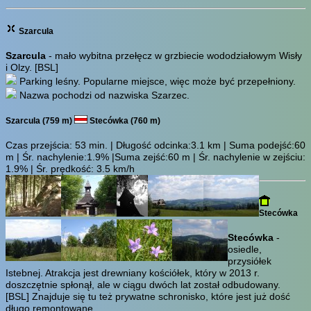
Szarcula
Szarcula
- mało wybitna przełęcz w grzbiecie wododziałowym Wisły
i Olzy.
[BSL]
Parking leśny. Popularne miejsce, więc może być przepełniony.
Nazwa pochodzi od nazwiska Szarzec.
Szarcula (759 m)
Stecówka (760 m)
Czas przejścia:
53 min.
| Długość odcinka:3.1 km | Suma podejść:60
m | Śr. nachylenie:1.9% |Suma zejść:60 m | Śr. nachylenie w zejściu:
1.9% | Śr. prędkość: 3.5 km/h
Stecówka
Stecówka
-
osiedle,
przysiółek
Istebnej. Atrakcja jest drewniany kościółek, który w 2013 r.
doszczętnie spłonął, ale w ciągu dwóch lat został odbudowany.
[BSL]
Znajduje się tu też prywatne schronisko, które jest już dość
długo remontowane.