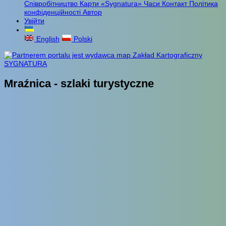
Співробітництво
Карти «Sygnatura»
Часи
Контакт
Політика
конфіденційності
Автор
Увійти
English
Polski
Mraźnica - szlaki turystyczne