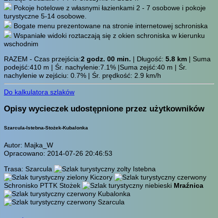
Pokoje hotelowe z własnymi łazienkami 2 - 7 osobowe i pokoje
turystyczne 5-14 osobowe.
Bogate menu prezentowane na stronie internetowej schroniska
Wspaniałe widoki roztaczają się z okien schroniska w kierunku
wschodnim
RAZEM - Czas przejścia:
2 godz. 00 min.
| Długość:
5.8 km
| Suma
podejść:410 m | Śr. nachylenie:7.1% |Suma zejść:40 m | Śr.
nachylenie w zejściu: 0.7% | Śr. prędkość: 2.9 km/h
Do kalkulatora szlaków
Opisy wycieczek udostępnione przez użytkowników
Szarcula-Istebna-Stożek-Kubalonka
Autor: Majka_W
Opracowano: 2014-07-26 20:46:53
Trasa: Szarcula
Istebna
Kiczory
Schronisko PTTK Stożek
Mraźnica
Kubalonka
Szarcula