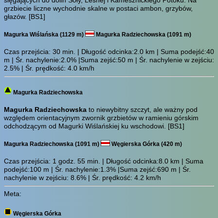
grzbiecie liczne wychodnie skalne w postaci ambon, grzybów,
głazów.
[BS1]
Magurka Wiślańska (1129 m)
Magurka Radziechowska (1091 m)
Czas przejścia:
30 min.
| Długość odcinka:2.0 km | Suma podejść:40
m | Śr. nachylenie:2.0% |Suma zejść:50 m | Śr. nachylenie w zejściu:
2.5% | Śr. prędkość: 4.0 km/h
Magurka Radziechowska
Magurka Radziechowska
to niewybitny szczyt, ale ważny pod
względem orientacyjnym zwornik grzbietów w ramieniu górskim
odchodzącym od Magurki Wiślańskiej ku wschodowi.
[BS1]
Magurka Radziechowska (1091 m)
Węgierska Górka (420 m)
Czas przejścia:
1 godz. 55 min.
| Długość odcinka:8.0 km | Suma
podejść:100 m | Śr. nachylenie:1.3% |Suma zejść:690 m | Śr.
nachylenie w zejściu: 8.6% | Śr. prędkość: 4.2 km/h
Meta:
Węgierska Górka