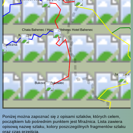
Chata Bahenec / Horský Welness Hotel Bahenec
Kotelnice
 / Pioseczna
Jasnowice
Bukovec / Bukowiec
Poniżej można zapoznać się z opisami szlaków, których celem,
początkiem lub pośrednim punktem jest Mraźnica. Lista zawiera
opisową nazwę szlaku, kolory poszczególnych fragmentów szlaku
oraz czas przejścia.