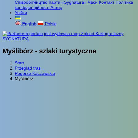
Співробітництво
Карти «Sygnatura»
Часи
Контакт
Політика
конфіденційності
Автор
Увійти
English
Polski
Myślibórz - szlaki turystyczne
Start
Przegląd tras
Pogórze Kaczawskie
Myślibórz