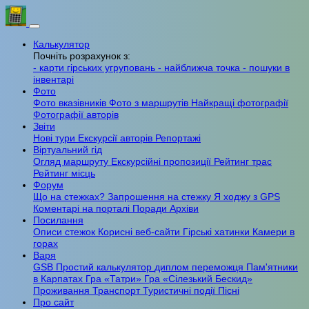
Калькулятор
Почніть розрахунок з:
- карти гірських угруповань
- найближча точка
- пошуки в
інвентарі
Фото
Фото вказівників
Фото з маршрутів
Найкращі фотографії
Фотографії авторів
Звіти
Нові тури
Екскурсії авторів
Репортажі
Віртуальний гід
Огляд маршруту
Екскурсійні пропозиції
Рейтинг трас
Рейтинг місць
Форум
Що на стежках?
Запрошення на стежку
Я ходжу з GPS
Коментарі на порталі
Поради
Архіви
Посилання
Описи стежок
Корисні веб-сайти
Гірські хатинки
Камери в
горах
Варя
GSB
Простий калькулятор
диплом переможця
Пам'ятники
в Карпатах
Гра «Татри»
Гра «Сілезький Бескид»
Проживання
Транспорт
Туристичні події
Пісні
Про сайт