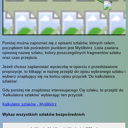
Grobla
Poniżej można zapoznać się z opisami szlaków, których celem,
początkiem lub pośrednim punktem jest Myślibórz. Lista zawiera
opisową nazwę szlaku, kolory poszczególnych fragmentów szlaku
oraz czas przejścia.
Jeżeli chcesz zaplanować wycieczkę w oparciu o przedstawione
propozycje, to klikając w nazwę przejdź do opisu wybranego szlaku i
wybierz znajdujący się na końcu opisu przycisk 'Do kalkulatora
szlaków'.
Gdy poniżej nie znajdziesz interesujacego Cię szlaku, to przejdź do
'Kalkulatora szlaków' wybierając ten przycisk:
Kalkulator szlaków - Myślibórz
Wykaz wszystkich szlaków bezpośrednich