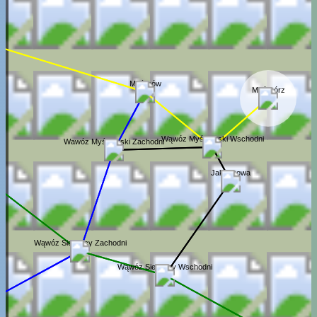
Myślinów
Myślibórz
Wąwóz Myśliborski Wschodni
Wawóz Myśłiborski Zachodni
Jakuszowa
Wąwóz Siedmicy Zachodni
Wąwóz Siedmicy Wschodni