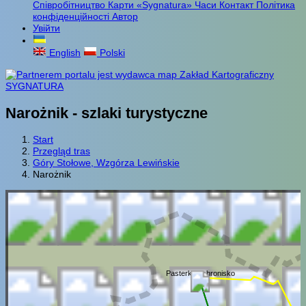
Співробітництво
Карти «Sygnatura»
Часи
Контакт
Політика
конфіденційності
Автор
Увійти
English
Polski
Narożnik - szlaki turystyczne
Start
Przegląd tras
Góry Stołowe, Wzgórza Lewińskie
Narożnik
Pasterka schronisko