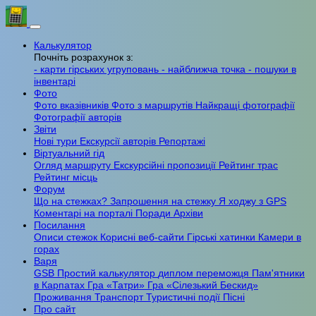
Калькулятор
Почніть розрахунок з:
- карти гірських угруповань
- найближча точка
- пошуки в
інвентарі
Фото
Фото вказівників
Фото з маршрутів
Найкращі фотографії
Фотографії авторів
Звіти
Нові тури
Екскурсії авторів
Репортажі
Віртуальний гід
Огляд маршруту
Екскурсійні пропозиції
Рейтинг трас
Рейтинг місць
Форум
Що на стежках?
Запрошення на стежку
Я ходжу з GPS
Коментарі на порталі
Поради
Архіви
Посилання
Описи стежок
Корисні веб-сайти
Гірські хатинки
Камери в
горах
Варя
GSB
Простий калькулятор
диплом переможця
Пам'ятники
в Карпатах
Гра «Татри»
Гра «Сілезький Бескид»
Проживання
Транспорт
Туристичні події
Пісні
Про сайт