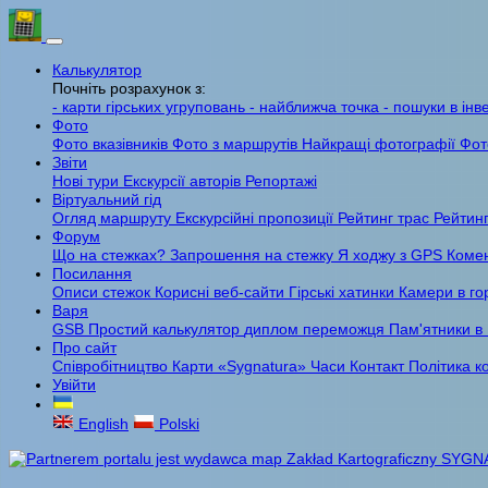
Калькулятор
Почніть розрахунок з:
- карти гірських угруповань
- найближча точка
- пошуки в інв
Фото
Фото вказівників
Фото з маршрутів
Найкращі фотографії
Фот
Звіти
Нові тури
Екскурсії авторів
Репортажі
Віртуальний гід
Огляд маршруту
Екскурсійні пропозиції
Рейтинг трас
Рейтинг
Форум
Що на стежках?
Запрошення на стежку
Я ходжу з GPS
Комен
Посилання
Описи стежок
Корисні веб-сайти
Гірські хатинки
Камери в го
Варя
GSB
Простий калькулятор
диплом переможця
Пам'ятники в
Про сайт
Співробітництво
Карти «Sygnatura»
Часи
Контакт
Політика к
Увійти
English
Polski