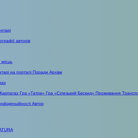
ентарі
ографії авторів
 місць
тарі на порталі
Поради
Архіви
рах
 Карпатах
Гра «Татри»
Гра «Сілезький Бескид»
Проживання
Трансп
онфіденційності
Автор