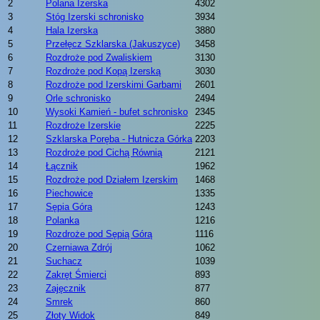
2
Polana Izerska
4302
3
Stóg Izerski schronisko
3934
4
Hala Izerska
3880
5
Przełęcz Szklarska (Jakuszyce)
3458
6
Rozdroże pod Zwaliskiem
3130
7
Rozdroże pod Kopą Izerską
3030
8
Rozdroże pod Izerskimi Garbami
2601
9
Orle schronisko
2494
10
Wysoki Kamień - bufet schronisko
2345
11
Rozdroże Izerskie
2225
12
Szklarska Poręba - Hutnicza Górka
2203
13
Rozdroże pod Cichą Równią
2121
14
Łącznik
1962
15
Rozdroże pod Działem Izerskim
1468
16
Piechowice
1335
17
Sępia Góra
1243
18
Polanka
1216
19
Rozdroże pod Sępią Górą
1116
20
Czerniawa Zdrój
1062
21
Suchacz
1039
22
Zakręt Śmierci
893
23
Zajęcznik
877
24
Smrek
860
25
Złoty Widok
849