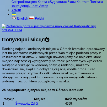
Співробітництво
Карти «Sygnatura»
Часи
Контакт
Політика
конфіденційності
Автор
Увійти
English
Polski
Популярні місця
Ranking najpopularniejszych miejsc w Górach Izerskich opracowany
jest na podstawie wybieranych przez Was miejsc podczas pracy z
kalkulatorem szlaków. Z rankingu dowiadujemy się najpierw, które
miejsca najczęściej występowały na trasie planowanych wycieczek.
Następnie 'klikając' w wybraną pozycję rankingu, możemy
dowiedzieć się, skąd lub dokąd najczęściej wiodła droga. Stąd
możemy przejść szybko do kalkulatora szlaków, a mianowicie
'klikając' w nazwę punktu przenosimy się na mapę kalkulatora z
wybranym już punktem początkowym szlaku.
25 najpopularniejszych miejsc w Górach Izerskich
Pozycja
Miejsce
Ilość wyborów
1
Świeradów Zdrój
4398