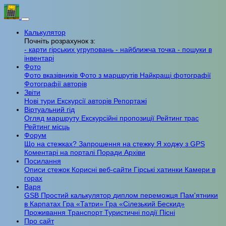
Калькулятор
Почніть розрахунок з:
- карти гірських угруповань
- найближча точка
- пошуки в
інвентарі
Фото
Фото вказівників
Фото з маршрутів
Найкращі фотографії
Фотографії авторів
Звіти
Нові тури
Екскурсії авторів
Репортажі
Віртуальний гід
Огляд маршруту
Екскурсійні пропозиції
Рейтинг трас
Рейтинг місць
Форум
Що на стежках?
Запрошення на стежку
Я ходжу з GPS
Коментарі на порталі
Поради
Архіви
Посилання
Описи стежок
Корисні веб-сайти
Гірські хатинки
Камери в
горах
Варя
GSB
Простий калькулятор
диплом переможця
Пам'ятники
в Карпатах
Гра «Татри»
Гра «Сілезький Бескид»
Проживання
Транспорт
Туристичні події
Пісні
Про сайт