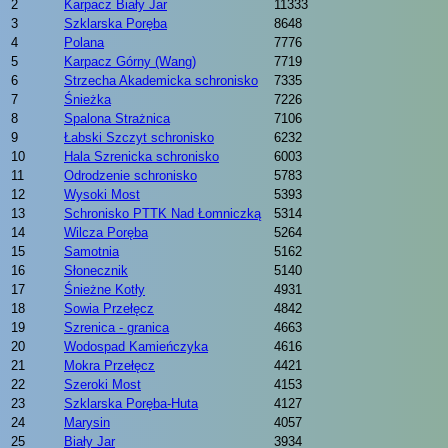
2
Karpacz Biały Jar
11333
3
Szklarska Poręba
8648
4
Polana
7776
5
Karpacz Górny (Wang)
7719
6
Strzecha Akademicka schronisko
7335
7
Śnieżka
7226
8
Spalona Strażnica
7106
9
Łabski Szczyt schronisko
6232
10
Hala Szrenicka schronisko
6003
11
Odrodzenie schronisko
5783
12
Wysoki Most
5393
13
Schronisko PTTK Nad Łomniczką
5314
14
Wilcza Poręba
5264
15
Samotnia
5162
16
Słonecznik
5140
17
Śnieżne Kotły
4931
18
Sowia Przełęcz
4842
19
Szrenica - granica
4663
20
Wodospad Kamieńczyka
4616
21
Mokra Przełęcz
4421
22
Szeroki Most
4153
23
Szklarska Poręba-Huta
4127
24
Marysin
4057
25
Biały Jar
3934