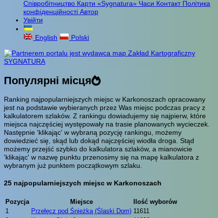
Співробітництво
Карти «Sygnatura»
Часи
Контакт
Політика
конфіденційності
Автор
Увійти
English
Polski
Популярні місця
Ranking najpopularniejszych miejsc w Karkonoszach opracowany
jest na podstawie wybieranych przez Was miejsc podczas pracy z
kalkulatorem szlaków. Z rankingu dowiadujemy się najpierw, które
miejsca najczęściej występowały na trasie planowanych wycieczek.
Następnie 'klikając' w wybraną pozycję rankingu, możemy
dowiedzieć się, skąd lub dokąd najczęściej wiodła droga. Stąd
możemy przejść szybko do kalkulatora szlaków, a mianowicie
'klikając' w nazwę punktu przenosimy się na mapę kalkulatora z
wybranym już punktem początkowym szlaku.
25 najpopularniejszych miejsc w Karkonoszach
Pozycja
Miejsce
Ilość wyborów
1
Przełęcz pod Śnieżką (Ślaski Dom)
11611