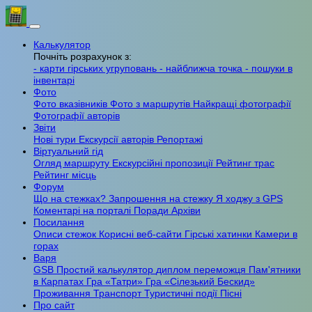
Калькулятор
Почніть розрахунок з:
- карти гірських угруповань
- найближча точка
- пошуки в
інвентарі
Фото
Фото вказівників
Фото з маршрутів
Найкращі фотографії
Фотографії авторів
Звіти
Нові тури
Екскурсії авторів
Репортажі
Віртуальний гід
Огляд маршруту
Екскурсійні пропозиції
Рейтинг трас
Рейтинг місць
Форум
Що на стежках?
Запрошення на стежку
Я ходжу з GPS
Коментарі на порталі
Поради
Архіви
Посилання
Описи стежок
Корисні веб-сайти
Гірські хатинки
Камери в
горах
Варя
GSB
Простий калькулятор
диплом переможця
Пам'ятники
в Карпатах
Гра «Татри»
Гра «Сілезький Бескид»
Проживання
Транспорт
Туристичні події
Пісні
Про сайт