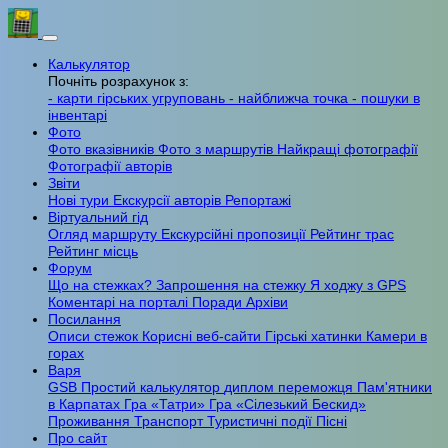
Калькулятор
Почніть розрахунок з:
- карти гірських угруповань
- найближча точка
- пошуки в
інвентарі
Фото
Фото вказівників
Фото з маршрутів
Найкращі фотографії
Фотографії авторів
Звіти
Нові тури
Екскурсії авторів
Репортажі
Віртуальний гід
Огляд маршруту
Екскурсійні пропозиції
Рейтинг трас
Рейтинг місць
Форум
Що на стежках?
Запрошення на стежку
Я ходжу з GPS
Коментарі на порталі
Поради
Архіви
Посилання
Описи стежок
Корисні веб-сайти
Гірські хатинки
Камери в
горах
Варя
GSB
Простий калькулятор
диплом переможця
Пам'ятники
в Карпатах
Гра «Татри»
Гра «Сілезький Бескид»
Проживання
Транспорт
Туристичні події
Пісні
Про сайт