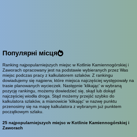
Популярні місця
Ranking najpopularniejszych miejsc w Kotlinie Kamiennogórskiej i
Zaworach opracowany jest na podstawie wybieranych przez Was
miejsc podczas pracy z kalkulatorem szlaków. Z rankingu
dowiadujemy się najpierw, które miejsca najczęściej występowały na
trasie planowanych wycieczek. Następnie 'klikając' w wybraną
pozycję rankingu, możemy dowiedzieć się, skąd lub dokąd
najczęściej wiodła droga. Stąd możemy przejść szybko do
kalkulatora szlaków, a mianowicie 'klikając' w nazwę punktu
przenosimy się na mapę kalkulatora z wybranym już punktem
początkowym szlaku.
25 najpopularniejszych miejsc w Kotlinie Kamiennogórskiej i
Zaworach