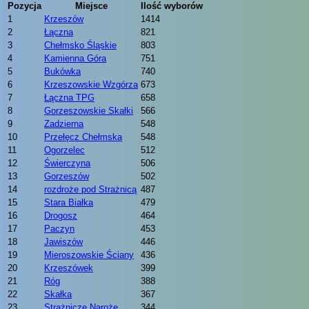
Pozycja
Miejsce
Ilość wyborów
1
Krzeszów
1414
2
Łączna
821
3
Chełmsko Śląskie
803
4
Kamienna Góra
751
5
Bukówka
740
6
Krzeszowskie Wzgórza
673
7
Łączna TPG
658
8
Gorzeszowskie Skałki
566
9
Zadzierna
548
10
Przełęcz Chełmska
548
11
Ogorzelec
512
12
Świerczyna
506
13
Gorzeszów
502
14
rozdroże pod Strażnicą
487
15
Stara Białka
479
16
Drogosz
464
17
Paczyn
453
18
Jawiszów
446
19
Mieroszowskie Ściany
436
20
Krzeszówek
399
21
Róg
388
22
Skałka
367
23
Strażnicze Naroże
344