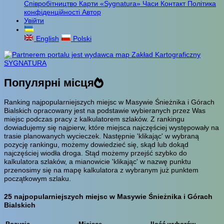
Співробітництво
Карти «Sygnatura»
Часи
Контакт
Політика
конфіденційності
Автор
Увійти
English
Polski
Популярні місця
Ranking najpopularniejszych miejsc w Masywie Śnieżnika i Górach
Bialskich opracowany jest na podstawie wybieranych przez Was
miejsc podczas pracy z kalkulatorem szlaków. Z rankingu
dowiadujemy się najpierw, które miejsca najczęściej występowały na
trasie planowanych wycieczek. Następnie 'klikając' w wybraną
pozycję rankingu, możemy dowiedzieć się, skąd lub dokąd
najczęściej wiodła droga. Stąd możemy przejść szybko do
kalkulatora szlaków, a mianowicie 'klikając' w nazwę punktu
przenosimy się na mapę kalkulatora z wybranym już punktem
początkowym szlaku.
25 najpopularniejszych miejsc w Masywie Śnieżnika i Górach
Bialskich