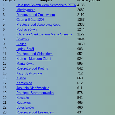
Pozycja
Miejsce
Ilość wyborów
1
Hala pod Śnieżnikiem Schronisko PTTK
4138
2
Miedzygórze
2682
3
Rozdroże pod Żmijowcem
2110
4
Czarna Góra, 1205
1357
5
Przełęcz pod Jaworową Kopą
1338
6
Puchaczówka
1244
7
Igliczna - Sanktuarium Maria Sniezna
1179
8
Śnieżnik
1094
9
Bielice
1060
10
Lądek Zdrój
983
11
Przełęcz pod Chłopkiem
952
12
Kletno - Muzeum Ziemi
924
13
Marianówka
895
14
Rozdroże pod Kieżną
842
15
Kąty Bystrzyckie
712
16
Kletno
660
17
Kamienica
612
18
Jaskinia Niedźwiedzia
611
19
Przełęcz Staromorawska
578
20
Kowadło
541
21
Rudawiec
465
22
Bolesławów
460
23
Rozdroże pod Lesieńcem
434