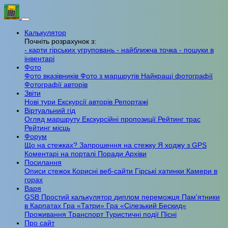
Калькулятор
Почніть розрахунок з:
- карти гірських угруповань
- найближча точка
- пошуки в
інвентарі
Фото
Фото вказівників
Фото з маршрутів
Найкращі фотографії
Фотографії авторів
Звіти
Нові тури
Екскурсії авторів
Репортажі
Віртуальний гід
Огляд маршруту
Екскурсійні пропозиції
Рейтинг трас
Рейтинг місць
Форум
Що на стежках?
Запрошення на стежку
Я ходжу з GPS
Коментарі на порталі
Поради
Архіви
Посилання
Описи стежок
Корисні веб-сайти
Гірські хатинки
Камери в
горах
Варя
GSB
Простий калькулятор
диплом переможця
Пам'ятники
в Карпатах
Гра «Татри»
Гра «Сілезький Бескид»
Проживання
Транспорт
Туристичні події
Пісні
Про сайт