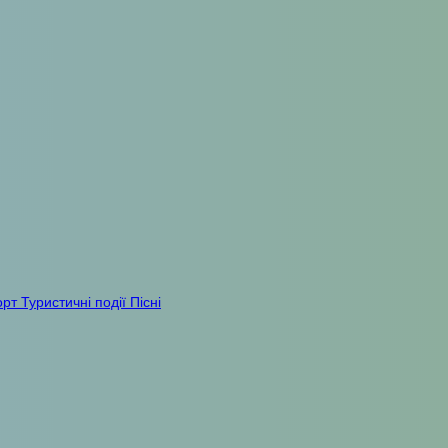
орт
Туристичні події
Пісні