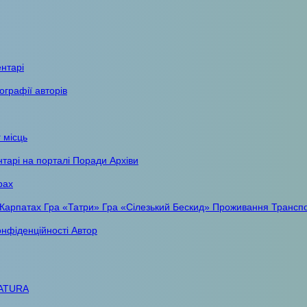
ентарі
ографії авторів
 місць
тарі на порталі
Поради
Архіви
рах
 Карпатах
Гра «Татри»
Гра «Сілезький Бескид»
Проживання
Трансп
онфіденційності
Автор