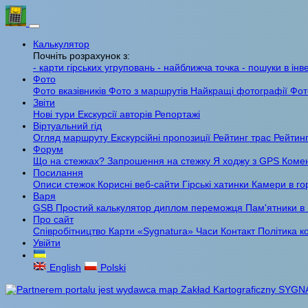
Калькулятор
Почніть розрахунок з:
- карти гірських угруповань
- найближча точка
- пошуки в інв
Фото
Фото вказівників
Фото з маршрутів
Найкращі фотографії
Фот
Звіти
Нові тури
Екскурсії авторів
Репортажі
Віртуальний гід
Огляд маршруту
Екскурсійні пропозиції
Рейтинг трас
Рейтинг
Форум
Що на стежках?
Запрошення на стежку
Я ходжу з GPS
Комен
Посилання
Описи стежок
Корисні веб-сайти
Гірські хатинки
Камери в го
Варя
GSB
Простий калькулятор
диплом переможця
Пам'ятники в
Про сайт
Співробітництво
Карти «Sygnatura»
Часи
Контакт
Політика к
Увійти
English
Polski