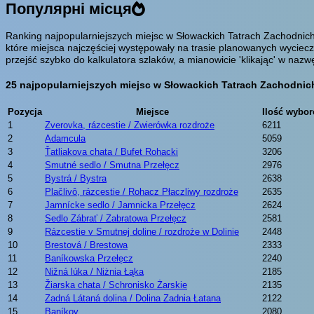
Популярні місця
Ranking najpopularniejszych miejsc w Słowackich Tatrach Zachodnich
które miejsca najczęściej występowały na trasie planowanych wyciec
przejść szybko do kalkulatora szlaków, a mianowicie 'klikając' w n
25 najpopularniejszych miejsc w Słowackich Tatrach Zachodnic
Pozycja
Miejsce
Ilość wybo
1
Zverovka, rázcestie / Zwierówka rozdroże
6211
2
Adamcula
5059
3
Ťatliakova chata / Bufet Rohacki
3206
4
Smutné sedlo / Smutna Przełęcz
2976
5
Bystrá / Bystra
2638
6
Plačlivô, rázcestie / Rohacz Płaczliwy rozdroże
2635
7
Jamnícke sedlo / Jamnicka Przełęcz
2624
8
Sedlo Zábrať / Zabratowa Przełęcz
2581
9
Rázcestie v Smutnej doline / rozdroże w Dolinie
2448
10
Brestová / Brestowa
2333
11
Baníkowska Przełęcz
2240
12
Nižná lúka / Niżnia Łąka
2185
13
Žiarska chata / Schronisko Żarskie
2135
14
Zadná Látaná dolina / Dolina Zadnia Łatana
2122
15
Baníkov
2080