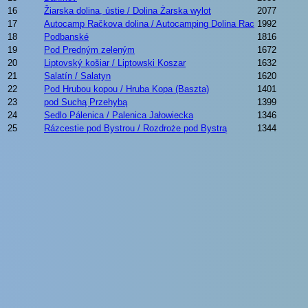
16
Žiarska dolina, ústie / Dolina Żarska wylot
2077
17
Autocamp Račkova dolina / Autocamping Dolina Rac
1992
18
Podbanské
1816
19
Pod Predným zeleným
1672
20
Liptovský košiar / Liptowski Koszar
1632
21
Salatín / Salatyn
1620
22
Pod Hrubou kopou / Hruba Kopa (Baszta)
1401
23
pod Suchą Przehybą
1399
24
Sedlo Pálenica / Palenica Jałowiecka
1346
25
Rázcestie pod Bystrou / Rozdroże pod Bystrą
1344