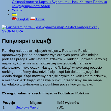
Співробітництво
Карти «Sygnatura»
Часи
Контакт
Політика
конфіденційності
Автор
Увійти
English
Polski
Популярні місця
Ranking najpopularniejszych miejsc w Podtatrzu Polskim
opracowany jest na podstawie wybieranych przez Was miejsc
podczas pracy z kalkulatorem szlaków. Z rankingu dowiadujemy się
najpierw, które miejsca najczęściej występowały na trasie
planowanych wycieczek. Następnie 'klikając' w wybraną pozycję
rankingu, możemy dowiedzieć się, skąd lub dokąd najczęściej
wiodła droga. Stąd możemy przejść szybko do kalkulatora szlaków,
a mianowicie 'klikając' w nazwę punktu przenosimy się na mapę
kalkulatora z wybranym już punktem początkowym szlaku.
25 najpopularniejszych miejsc w Podtatrzu Polskim
Pozycja
Miejsce
Ilość wyborów
1
Butorowy Wierch
7301