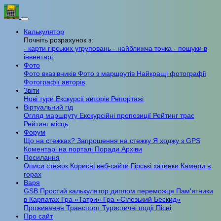
Калькулятор
Почніть розрахунок з:
- карти гірських угруповань
- найближча точка
- пошуки в
інвентарі
Фото
Фото вказівників
Фото з маршрутів
Найкращі фотографії
Фотографії авторів
Звіти
Нові тури
Екскурсії авторів
Репортажі
Віртуальний гід
Огляд маршруту
Екскурсійні пропозиції
Рейтинг трас
Рейтинг місць
Форум
Що на стежках?
Запрошення на стежку
Я ходжу з GPS
Коментарі на порталі
Поради
Архіви
Посилання
Описи стежок
Корисні веб-сайти
Гірські хатинки
Камери в
горах
Варя
GSB
Простий калькулятор
диплом переможця
Пам'ятники
в Карпатах
Гра «Татри»
Гра «Сілезький Бескид»
Проживання
Транспорт
Туристичні події
Пісні
Про сайт