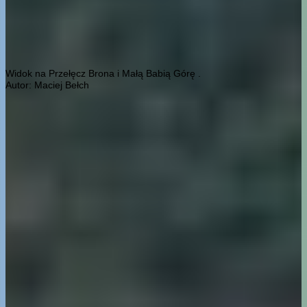
Widok na Przełęcz Brona i Małą Babią Górę .
Autor: Maciej Bełch