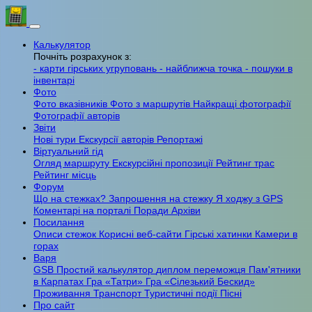
Калькулятор
Почніть розрахунок з:
- карти гірських угруповань
- найближча точка
- пошуки в
інвентарі
Фото
Фото вказівників
Фото з маршрутів
Найкращі фотографії
Фотографії авторів
Звіти
Нові тури
Екскурсії авторів
Репортажі
Віртуальний гід
Огляд маршруту
Екскурсійні пропозиції
Рейтинг трас
Рейтинг місць
Форум
Що на стежках?
Запрошення на стежку
Я ходжу з GPS
Коментарі на порталі
Поради
Архіви
Посилання
Описи стежок
Корисні веб-сайти
Гірські хатинки
Камери в
горах
Варя
GSB
Простий калькулятор
диплом переможця
Пам'ятники
в Карпатах
Гра «Татри»
Гра «Сілезький Бескид»
Проживання
Транспорт
Туристичні події
Пісні
Про сайт