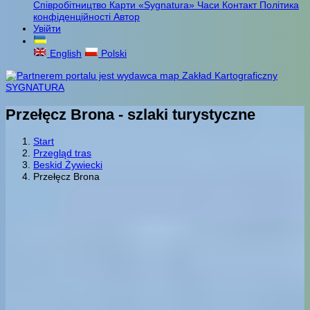
Співробітництво
Карти «Sygnatura»
Часи
Контакт
Політика
конфіденційності
Автор
Увійти
English
Polski
Przełęcz Brona - szlaki turystyczne
Start
Przegląd tras
Beskid Żywiecki
Przełęcz Brona