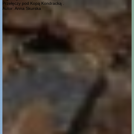
Przełęczy pod Kopą Kondracką .
Autor: Anna Skurska