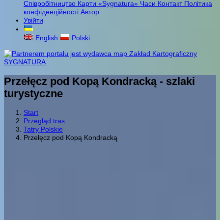
Співробітництво
Карти «Sygnatura»
Часи
Контакт
Політика
конфіденційності
Автор
Увійти
English
Polski
Przełęcz pod Kopą Kondracką - szlaki
turystyczne
Start
Przegląd tras
Tatry Polskie
Przełęcz pod Kopą Kondracką