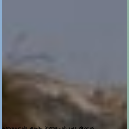
Z głową w chmurach... Giewont, ok. stu metrów od