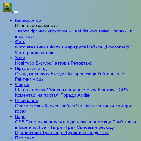
Калькулятор
Почніть розрахунок з:
- карти гірських угруповань
- найближча точка
- пошуки в
інвентарі
Фото
Фото вказівників
Фото з маршрутів
Найкращі фотографії
Фотографії авторів
Звіти
Нові тури
Екскурсії авторів
Репортажі
Віртуальний гід
Огляд маршруту
Екскурсійні пропозиції
Рейтинг трас
Рейтинг місць
Форум
Що на стежках?
Запрошення на стежку
Я ходжу з GPS
Коментарі на порталі
Поради
Архіви
Посилання
Описи стежок
Корисні веб-сайти
Гірські хатинки
Камери в
горах
Варя
GSB
Простий калькулятор
диплом переможця
Пам'ятники
в Карпатах
Гра «Татри»
Гра «Сілезький Бескид»
Проживання
Транспорт
Туристичні події
Пісні
Про сайт