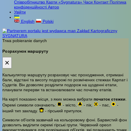
Співробітництво
Карти «Sygnatura»
Часи
Контакт
Політика
конфіденційності
Автор
Увійти
English
Polski
Trwa pobieranie danych
Розрахунок маршруту
×
Калькулятор маршруту розраховує час проходження, отримані
бали, відстані та висоту подорожі по розмічених стежках Карпат і
Судетів. Він дозволяє розділити подорож на щоденні етапи,
планувати перерви та встановлювати час початку етапів.
На карті показано місця, з яких можна вибрати
початок стежки
.
Окремі символи означають:
- місто,
- пік,
- пас,
-
інший тип закладу.
- гірський притулок.
Символи об'єктів зазвичай на кольоровому фоні. Барвистий фон
дозволить виділити окремі гірські групи. Червоний ореол
використовувався для розрізнення об’єктів, які позначають точки