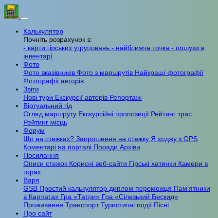
Калькулятор
Почніть розрахунок з:
- карти гірських угруповань
- найближча точка
- пошуки в
інвентарі
Фото
Фото вказівників
Фото з маршрутів
Найкращі фотографії
Фотографії авторів
Звіти
Нові тури
Екскурсії авторів
Репортажі
Віртуальний гід
Огляд маршруту
Екскурсійні пропозиції
Рейтинг трас
Рейтинг місць
Форум
Що на стежках?
Запрошення на стежку
Я ходжу з GPS
Коментарі на порталі
Поради
Архіви
Посилання
Описи стежок
Корисні веб-сайти
Гірські хатинки
Камери в
горах
Варя
GSB
Простий калькулятор
диплом переможця
Пам'ятники
в Карпатах
Гра «Татри»
Гра «Сілезький Бескид»
Проживання
Транспорт
Туристичні події
Пісні
Про сайт