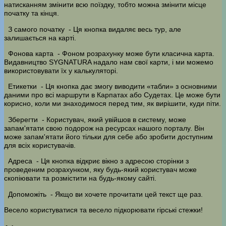
натисканням змінити всю поїздку, тобто можна змінити місце
початку та кінця.
З самого початку
- Ця кнопка видаляє весь тур, але
залишається на карті.
Фонова карта
- Фоном розрахунку може бути класична карта.
Видавництво SYGNATURA надало нам свої карти, і ми можемо
використовувати їх у калькуляторі.
Етикетки
- Ця кнопка дає змогу виводити «табли» з основними
даними про всі маршрути в Карпатах або Судетах. Це може бути
корисно, коли ми знаходимося перед тим, як вирішити, куди піти.
Зберегти
- Користувач, який увійшов в систему, може
запам'ятати свою подорож на ресурсах нашого порталу. Він
може запам'ятати його тільки для себе або зробити доступним
для всіх користувачів.
Адреса
- Ця кнопка відкриє вікно з адресою сторінки з
проведеним розрахунком, яку будь-який користувач може
скопіювати та розмістити на будь-якому сайті.
Допоможіть
- Якщо ви хочете прочитати цей текст ще раз.
Весело користуватися та весело підкорювати гірські стежки!