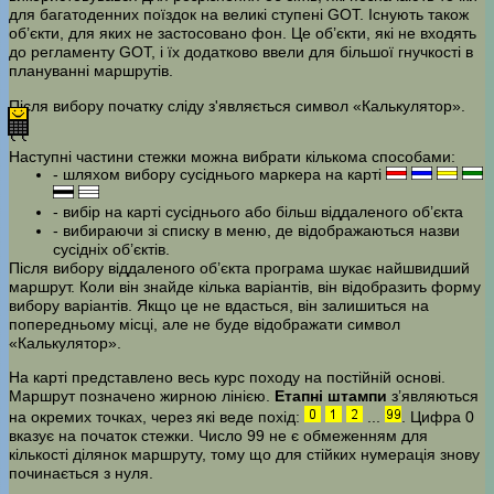
для багатоденних поїздок на великі ступені GOT. Існують також
об’єкти, для яких не застосовано фон. Це об’єкти, які не входять
до регламенту GOT, і їх додатково ввели для більшої гнучкості в
плануванні маршрутів.
Після вибору початку сліду з'являється символ «Калькулятор».
Наступні частини стежки можна вибрати кількома способами:
- шляхом вибору сусіднього маркера на карті
- вибір на карті сусіднього або більш віддаленого об’єкта
- вибираючи зі списку в меню, де відображаються назви
сусідніх об’єктів.
Після вибору віддаленого об’єкта програма шукає найшвидший
маршрут. Коли він знайде кілька варіантів, він відобразить форму
вибору варіантів. Якщо це не вдасться, він залишиться на
попередньому місці, але не буде відображати символ
«Калькулятор».
На карті представлено весь курс походу на постійній основі.
Маршрут позначено жирною лінією.
Етапні штампи
з’являються
на окремих точках, через які веде похід:
...
. Цифра 0
вказує на початок стежки. Число 99 не є обмеженням для
кількості ділянок маршруту, тому що для стійких нумерація знову
починається з нуля.