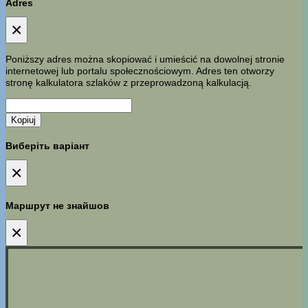
Adres
×
Poniższy adres można skopiować i umieścić na dowolnej stronie
internetowej lub portalu społecznościowym. Adres ten otworzy
stronę kalkulatora szlaków z przeprowadzoną kalkulacją.
Kopiuj
Виберіть варіант
×
Маршрут не знайшов
×