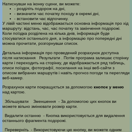
Натиснувши на іконку сцени, ви можете:
- розділіть подорож на дні,
- визначити час початку походу в окремі дні,
- встановити час відпочинку.
У лівій частині меню відображається основна інформація про хід
маршруту: відстань, час, час початку та закінчення подорожі.
Коли поїздка розділена на кілька днів, інформація буде
стосуватися останнього дня, а інформацію про попередні дні
можна прочитати, розгорнувши список.
Детальна інформація про проведений розрахунок доступна
після натискання
Результати
. Потім програма залишає сторінку
карти і переходить на сторінку, де відображається ряд таблиць,
описи поїздок, фотографії, посилання на інші веб-сайти з
описом вибраних маршрутів і навіть прогноз погоди та перегляди
веб-камер.
Розрахунок карти покращується за допомогою
кнопок у меню
над картою.
Збільшувати
Зменшення
- За допомогою цих кнопок ви
можете вільно змінювати розмір карти.
Видалити останню
- Кнопка використовується для видалення
останнього фрагмента подорожі.
Переверніть
- Використовуючи цю кнопку, ви можете одним