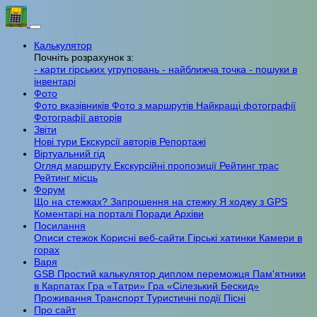
Калькулятор
Почніть розрахунок з:
- карти гірських угруповань
- найближча точка
- пошуки в
інвентарі
Фото
Фото вказівників
Фото з маршрутів
Найкращі фотографії
Фотографії авторів
Звіти
Нові тури
Екскурсії авторів
Репортажі
Віртуальний гід
Огляд маршруту
Екскурсійні пропозиції
Рейтинг трас
Рейтинг місць
Форум
Що на стежках?
Запрошення на стежку
Я ходжу з GPS
Коментарі на порталі
Поради
Архіви
Посилання
Описи стежок
Корисні веб-сайти
Гірські хатинки
Камери в
горах
Варя
GSB
Простий калькулятор
диплом переможця
Пам'ятники
в Карпатах
Гра «Татри»
Гра «Сілезький Бескид»
Проживання
Транспорт
Туристичні події
Пісні
Про сайт