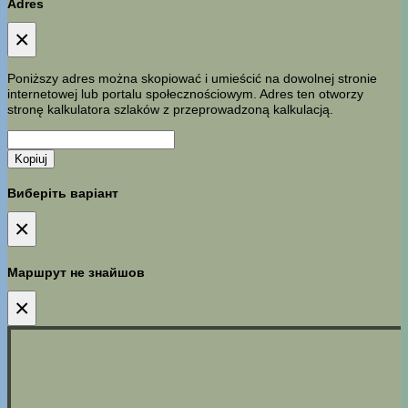
Adres
×
Poniższy adres można skopiować i umieścić na dowolnej stronie
internetowej lub portalu społecznościowym. Adres ten otworzy
stronę kalkulatora szlaków z przeprowadzoną kalkulacją.
Kopiuj
Виберіть варіант
×
Маршрут не знайшов
×