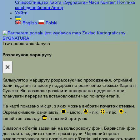
Співробітництво
Карти «Sygnatura»
Часи
Контакт
Політика
конфіденційності
Автор
Увійти
English
Polski
Trwa pobieranie danych
Розрахунок маршруту
×
Калькулятор маршруту розраховує час проходження, отримані
бали, відстані та висоту подорожі по розмічених стежках Карпат і
Судетів. Він дозволяє розділити подорож на щоденні етапи,
планувати перерви та встановлювати час початку етапів.
На карті показано місця, з яких можна вибрати
початок стежки
.
Окремі символи означають:
- місто,
- пік,
- пас,
-
інший тип закладу.
- гірський притулок.
Символи об'єктів зазвичай на кольоровому фоні. Барвистий фон
дозволить виділити окремі гірські групи. Червоний ореол
використовувався для розрізнення об’єктів, які позначають точки