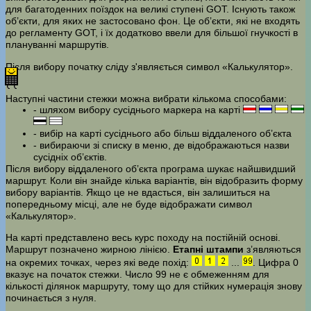
для багатоденних поїздок на великі ступені GOT. Існують також
об’єкти, для яких не застосовано фон. Це об’єкти, які не входять
до регламенту GOT, і їх додатково ввели для більшої гнучкості в
плануванні маршрутів.
Після вибору початку сліду з'являється символ «Калькулятор».
Наступні частини стежки можна вибрати кількома способами:
- шляхом вибору сусіднього маркера на карті
- вибір на карті сусіднього або більш віддаленого об’єкта
- вибираючи зі списку в меню, де відображаються назви
сусідніх об’єктів.
Після вибору віддаленого об’єкта програма шукає найшвидший
маршрут. Коли він знайде кілька варіантів, він відобразить форму
вибору варіантів. Якщо це не вдасться, він залишиться на
попередньому місці, але не буде відображати символ
«Калькулятор».
На карті представлено весь курс походу на постійній основі.
Маршрут позначено жирною лінією.
Етапні штампи
з’являються
на окремих точках, через які веде похід:
...
. Цифра 0
вказує на початок стежки. Число 99 не є обмеженням для
кількості ділянок маршруту, тому що для стійких нумерація знову
починається з нуля.