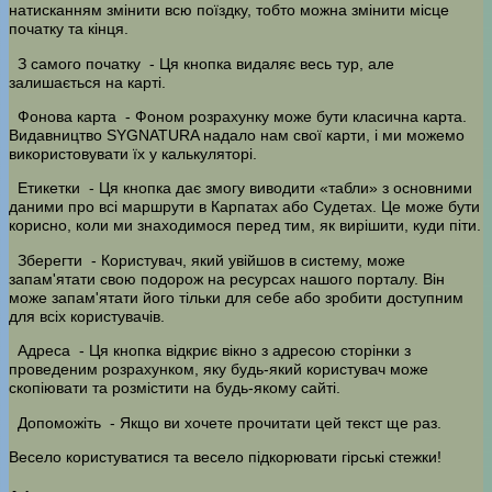
натисканням змінити всю поїздку, тобто можна змінити місце
початку та кінця.
З самого початку
- Ця кнопка видаляє весь тур, але
залишається на карті.
Фонова карта
- Фоном розрахунку може бути класична карта.
Видавництво SYGNATURA надало нам свої карти, і ми можемо
використовувати їх у калькуляторі.
Етикетки
- Ця кнопка дає змогу виводити «табли» з основними
даними про всі маршрути в Карпатах або Судетах. Це може бути
корисно, коли ми знаходимося перед тим, як вирішити, куди піти.
Зберегти
- Користувач, який увійшов в систему, може
запам'ятати свою подорож на ресурсах нашого порталу. Він
може запам'ятати його тільки для себе або зробити доступним
для всіх користувачів.
Адреса
- Ця кнопка відкриє вікно з адресою сторінки з
проведеним розрахунком, яку будь-який користувач може
скопіювати та розмістити на будь-якому сайті.
Допоможіть
- Якщо ви хочете прочитати цей текст ще раз.
Весело користуватися та весело підкорювати гірські стежки!