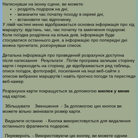
Натиснувши на іконку сцени, ви можете:
- розділіть подорож на дні,
- визначити час початку походу в окремі дні,
- встановити час відпочинку.
У лівій частині меню відображається основна інформація про хід
маршруту: відстань, час, час початку та закінчення подорожі.
Коли поїздка розділена на кілька днів, інформація буде
стосуватися останнього дня, а інформацію про попередні дні
можна прочитати, розгорнувши список.
Детальна інформація про проведений розрахунок доступна
після натискання
Результати
. Потім програма залишає сторінку
карти і переходить на сторінку, де відображається ряд таблиць,
описи поїздок, фотографії, посилання на інші веб-сайти з
описом вибраних маршрутів і навіть прогноз погоди та перегляди
веб-камер.
Розрахунок карти покращується за допомогою
кнопок у меню
над картою.
Збільшувати
Зменшення
- За допомогою цих кнопок ви
можете вільно змінювати розмір карти.
Видалити останню
- Кнопка використовується для видалення
останнього фрагмента подорожі.
Переверніть
- Використовуючи цю кнопку, ви можете одним