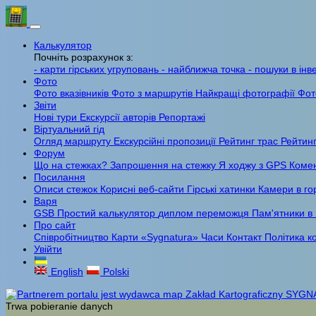
Калькулятор
Почніть розрахунок з:
- карти гірських угруповань
- найближча точка
- пошуки в інв
Фото
Фото вказівників
Фото з маршрутів
Найкращі фотографії
Фот
Звіти
Нові тури
Екскурсії авторів
Репортажі
Віртуальний гід
Огляд маршруту
Екскурсійні пропозиції
Рейтинг трас
Рейтинг
Форум
Що на стежках?
Запрошення на стежку
Я ходжу з GPS
Комен
Посилання
Описи стежок
Корисні веб-сайти
Гірські хатинки
Камери в го
Варя
GSB
Простий калькулятор
диплом переможця
Пам'ятники в
Про сайт
Співробітництво
Карти «Sygnatura»
Часи
Контакт
Політика к
Увійти
English
Polski
Trwa pobieranie danych