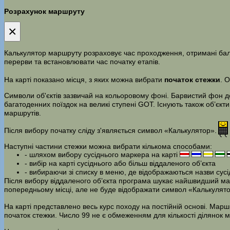
Розрахунок маршруту
×
Калькулятор маршруту розраховує час проходження, отримані бали,
перерви та встановлювати час початку етапів.
На карті показано місця, з яких можна вибрати
початок стежки
. 
Символи об'єктів зазвичай на кольоровому фоні. Барвистий фон доз
багатоденних поїздок на великі ступені GOT. Існують також об’єкти
маршрутів.
Після вибору початку сліду з'являється символ «Калькулятор».
Наступні частини стежки можна вибрати кількома способами:
- шляхом вибору сусіднього маркера на карті
- вибір на карті сусіднього або більш віддаленого об’єкта
- вибираючи зі списку в меню, де відображаються назви сусідн
Після вибору віддаленого об’єкта програма шукає найшвидший маршр
попередньому місці, але не буде відображати символ «Калькулято
На карті представлено весь курс походу на постійній основі. Мар
початок стежки. Число 99 не є обмеженням для кількості ділянок 