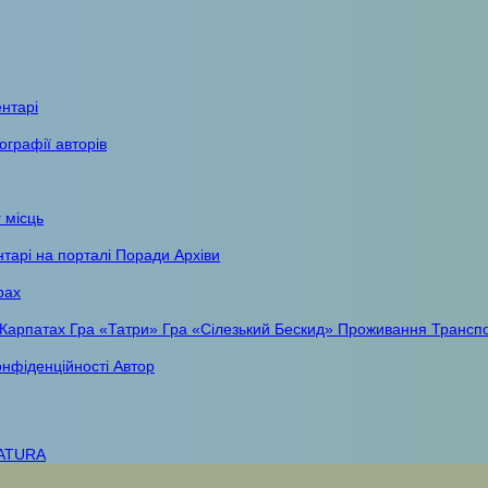
ентарі
ографії авторів
 місць
тарі на порталі
Поради
Архіви
рах
 Карпатах
Гра «Татри»
Гра «Сілезький Бескид»
Проживання
Трансп
онфіденційності
Автор