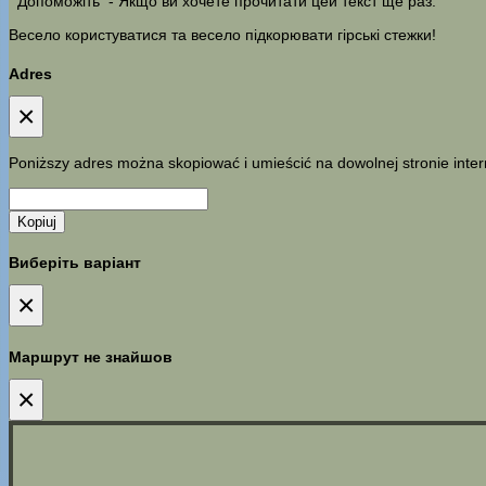
Допоможіть
- Якщо ви хочете прочитати цей текст ще раз.
Весело користуватися та весело підкорювати гірські стежки!
Adres
×
Poniższy adres można skopiować i umieścić na dowolnej stronie inter
Kopiuj
Виберіть варіант
×
Маршрут не знайшов
×