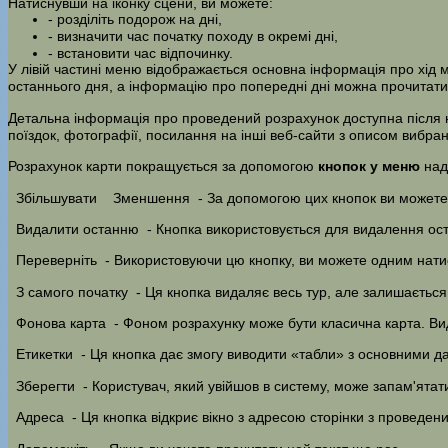
Натиснувши на іконку сцени, ви можете:
- розділіть подорож на дні,
- визначити час початку походу в окремі дні,
- встановити час відпочинку.
У лівій частині меню відображається основна інформація про хід ма
останнього дня, а інформацію про попередні дні можна прочитати
Детальна інформація про проведений розрахунок доступна після
поїздок, фотографії, посилання на інші веб-сайти з описом вибран
Розрахунок карти покращується за допомогою
кнопок у меню
над
Збільшувати
Зменшення
- За допомогою цих кнопок ви можете 
Видалити останню
- Кнопка використовується для видалення ос
Переверніть
- Використовуючи цю кнопку, ви можете одним натиск
З самого початку
- Ця кнопка видаляє весь тур, але залишається 
Фонова карта
- Фоном розрахунку може бути класична карта. Ви
Етикетки
- Ця кнопка дає змогу виводити «табли» з основними да
Зберегти
- Користувач, який увійшов в систему, може запам'ятат
Адреса
- Ця кнопка відкриє вікно з адресою сторінки з проведен