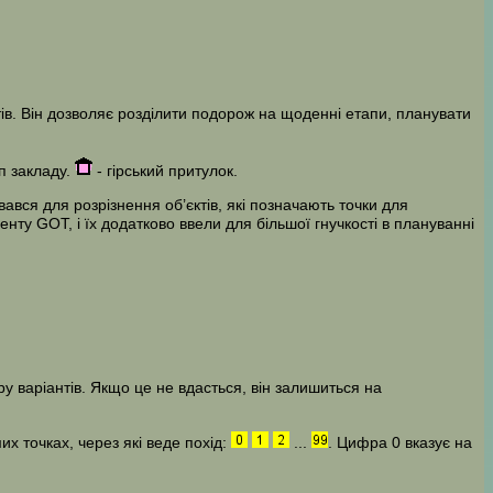
ів. Він дозволяє розділити подорож на щоденні етапи, планувати
п закладу.
- гірський притулок.
ався для розрізнення об’єктів, які позначають точки для
енту GOT, і їх додатково ввели для більшої гнучкості в плануванні
у варіантів. Якщо це не вдасться, він залишиться на
х точках, через які веде похід:
...
. Цифра 0 вказує на