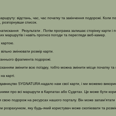
ршруту: відстань, час, час початку та закінчення подорожі. Коли по
, розгорнувши список.
 натискання
Результати
. Потім програма залишає сторінку карти і 
их маршрутів і навіть прогноз погоди та перегляди веб-камер.
 картою.
вільно змінювати розмір карти.
таннього фрагмента подорожі.
анням змінити всю поїздку, тобто можна змінити місце початку та 
на карті.
давництво SYGNATURA надало нам свої карти, і ми можемо використ
ними про всі маршрути в Карпатах або Судетах. Це може бути корис
и свою подорож на ресурсах нашого порталу. Він може запам'ятати й
им розрахунком, яку будь-який користувач може скопіювати та розміс