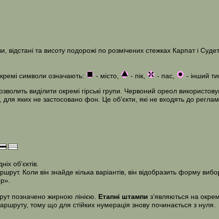
 відстані та висоту подорожі по розмічених стежках Карпат і Судет
Окремі символи означають:
- місто,
- пік,
- пас,
- інший ти
волить виділити окремі гірські групи. Червоний ореол використовув
, для яких не застосовано фон. Це об’єкти, які не входять до реглам
іх об’єктів.
ут. Коли він знайде кілька варіантів, він відобразить форму вибор
р».
шрут позначено жирною лінією.
Етапні штампи
з’являються на окреми
маршруту, тому що для стійких нумерація знову починається з нуля.