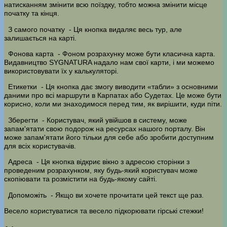
натисканням змінити всю поїздку, тобто можна змінити місце
початку та кінця.
З самого початку
- Ця кнопка видаляє весь тур, але
залишається на карті.
Фонова карта
- Фоном розрахунку може бути класична карта.
Видавництво SYGNATURA надало нам свої карти, і ми можемо
використовувати їх у калькуляторі.
Етикетки
- Ця кнопка дає змогу виводити «табли» з основними
даними про всі маршрути в Карпатах або Судетах. Це може бути
корисно, коли ми знаходимося перед тим, як вирішити, куди піти.
Зберегти
- Користувач, який увійшов в систему, може
запам'ятати свою подорож на ресурсах нашого порталу. Він
може запам'ятати його тільки для себе або зробити доступним
для всіх користувачів.
Адреса
- Ця кнопка відкриє вікно з адресою сторінки з
проведеним розрахунком, яку будь-який користувач може
скопіювати та розмістити на будь-якому сайті.
Допоможіть
- Якщо ви хочете прочитати цей текст ще раз.
Весело користуватися та весело підкорювати гірські стежки!