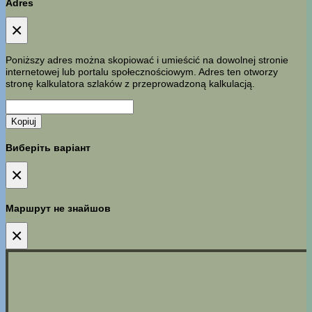
Adres
×
Poniższy adres można skopiować i umieścić na dowolnej stronie
internetowej lub portalu społecznościowym. Adres ten otworzy
stronę kalkulatora szlaków z przeprowadzoną kalkulacją.
Kopiuj
Виберіть варіант
×
Маршрут не знайшов
×