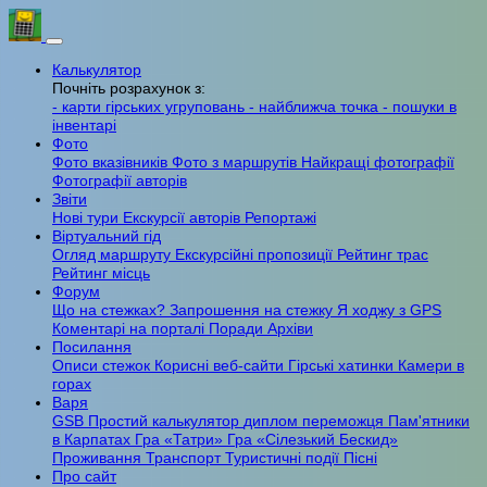
Калькулятор
Почніть розрахунок з:
- карти гірських угруповань
- найближча точка
- пошуки в
інвентарі
Фото
Фото вказівників
Фото з маршрутів
Найкращі фотографії
Фотографії авторів
Звіти
Нові тури
Екскурсії авторів
Репортажі
Віртуальний гід
Огляд маршруту
Екскурсійні пропозиції
Рейтинг трас
Рейтинг місць
Форум
Що на стежках?
Запрошення на стежку
Я ходжу з GPS
Коментарі на порталі
Поради
Архіви
Посилання
Описи стежок
Корисні веб-сайти
Гірські хатинки
Камери в
горах
Варя
GSB
Простий калькулятор
диплом переможця
Пам'ятники
в Карпатах
Гра «Татри»
Гра «Сілезький Бескид»
Проживання
Транспорт
Туристичні події
Пісні
Про сайт