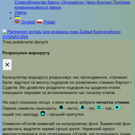
Співробітництво
Карти «Sygnatura»
Часи
Контакт
Політика
конфіденційності
Автор
Увійти
English
Polski
Trwa pobieranie danych
Розрахунок маршруту
×
Калькулятор маршруту розраховує час проходження, отримані
бали, відстані та висоту подорожі по розмічених стежках Карпат і
Судетів. Він дозволяє розділити подорож на щоденні етапи,
планувати перерви та встановлювати час початку етапів.
На карті показано місця, з яких можна вибрати
початок стежки
.
Окремі символи означають:
- місто,
- пік,
- пас,
-
інший тип закладу.
- гірський притулок.
Символи об'єктів зазвичай на кольоровому фоні. Барвистий фон
дозволить виділити окремі гірські групи. Червоний ореол
використовувався для розрізнення об’єктів, які позначають точки