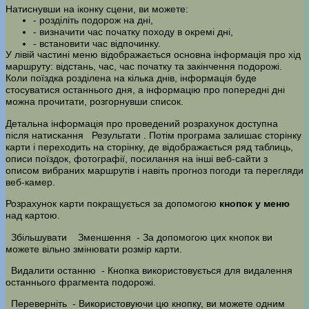
Натиснувши на іконку сцени, ви можете:
- розділіть подорож на дні,
- визначити час початку походу в окремі дні,
- встановити час відпочинку.
У лівій частині меню відображається основна інформація про хід
маршруту: відстань, час, час початку та закінчення подорожі.
Коли поїздка розділена на кілька днів, інформація буде
стосуватися останнього дня, а інформацію про попередні дні
можна прочитати, розгорнувши список.
Детальна інформація про проведений розрахунок доступна
після натискання
Результати
. Потім програма залишає сторінку
карти і переходить на сторінку, де відображається ряд таблиць,
описи поїздок, фотографії, посилання на інші веб-сайти з
описом вибраних маршрутів і навіть прогноз погоди та перегляди
веб-камер.
Розрахунок карти покращується за допомогою
кнопок у меню
над картою.
Збільшувати
Зменшення
- За допомогою цих кнопок ви
можете вільно змінювати розмір карти.
Видалити останню
- Кнопка використовується для видалення
останнього фрагмента подорожі.
Переверніть
- Використовуючи цю кнопку, ви можете одним