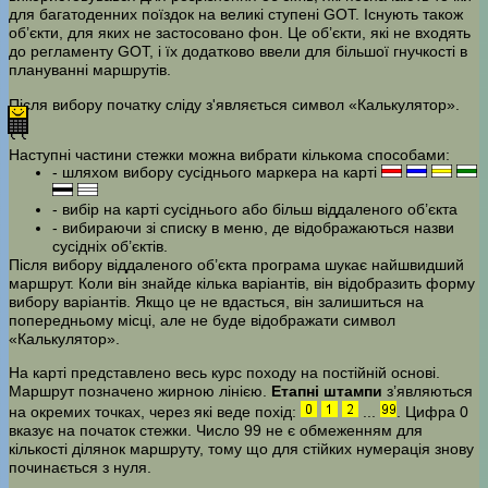
для багатоденних поїздок на великі ступені GOT. Існують також
об’єкти, для яких не застосовано фон. Це об’єкти, які не входять
до регламенту GOT, і їх додатково ввели для більшої гнучкості в
плануванні маршрутів.
Після вибору початку сліду з'являється символ «Калькулятор».
Наступні частини стежки можна вибрати кількома способами:
- шляхом вибору сусіднього маркера на карті
- вибір на карті сусіднього або більш віддаленого об’єкта
- вибираючи зі списку в меню, де відображаються назви
сусідніх об’єктів.
Після вибору віддаленого об’єкта програма шукає найшвидший
маршрут. Коли він знайде кілька варіантів, він відобразить форму
вибору варіантів. Якщо це не вдасться, він залишиться на
попередньому місці, але не буде відображати символ
«Калькулятор».
На карті представлено весь курс походу на постійній основі.
Маршрут позначено жирною лінією.
Етапні штампи
з’являються
на окремих точках, через які веде похід:
...
. Цифра 0
вказує на початок стежки. Число 99 не є обмеженням для
кількості ділянок маршруту, тому що для стійких нумерація знову
починається з нуля.