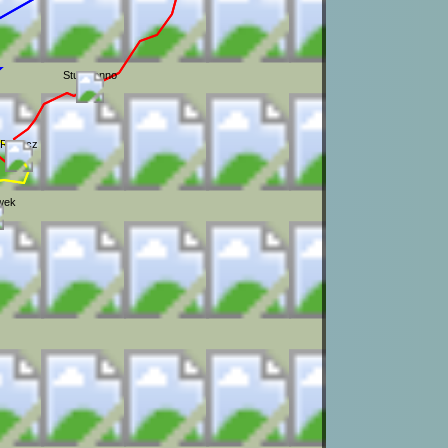
Studzienno
Rogacz
wek