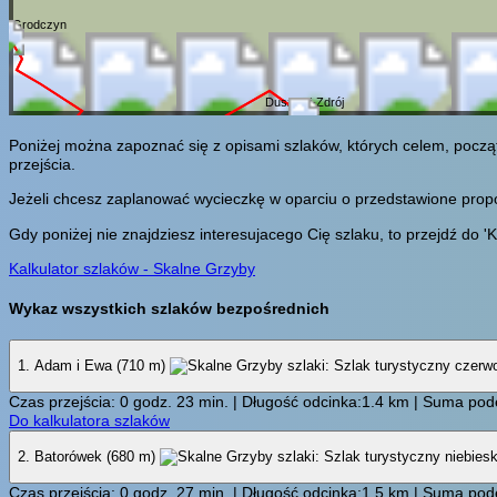
 / Grodczyn
Duszniki-Zdrój
Poniżej można zapoznać się z opisami szlaków, których celem, począ
przejścia.
Jeżeli chcesz zaplanować wycieczkę w oparciu o przedstawione propozy
Gdy poniżej nie znajdziesz interesujacego Cię szlaku, to przejdź do 'K
Kalkulator szlaków - Skalne Grzyby
Wykaz wszystkich szlaków bezpośrednich
1. Adam i Ewa (710 m)
Czas przejścia: 0 godz. 23 min. | Długość odcinka:1.4 km | Suma pode
Do kalkulatora szlaków
2. Batorówek (680 m)
Czas przejścia: 0 godz. 27 min. | Długość odcinka:1.5 km | Suma pode