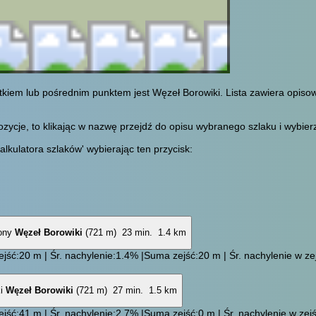
tkiem lub pośrednim punktem jest Węzeł Borowiki. Lista zawiera opis
cje, to klikając w nazwę przejdź do opisu wybranego szlaku i wybierz 
alkulatora szlaków' wybierając ten przycisk:
Węzeł Borowiki
(721 m)
23 min.
1.4 km
jść:20 m | Śr. nachylenie:1.4% |Suma zejść:20 m | Śr. nachylenie w zej
Węzeł Borowiki
(721 m)
27 min.
1.5 km
jść:41 m | Śr. nachylenie:2.7% |Suma zejść:0 m | Śr. nachylenie w zejś