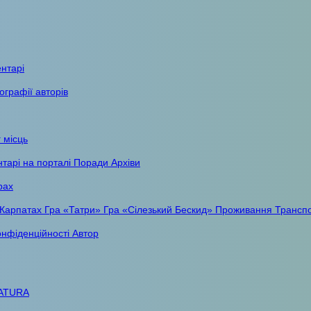
ентарі
ографії авторів
 місць
тарі на порталі
Поради
Архіви
рах
 Карпатах
Гра «Татри»
Гра «Сілезький Бескид»
Проживання
Трансп
онфіденційності
Автор