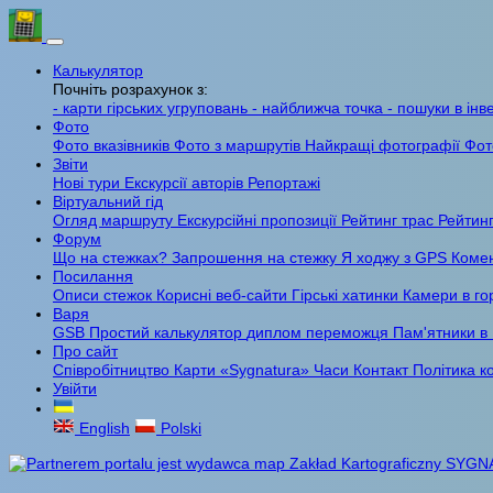
Калькулятор
Почніть розрахунок з:
- карти гірських угруповань
- найближча точка
- пошуки в інв
Фото
Фото вказівників
Фото з маршрутів
Найкращі фотографії
Фот
Звіти
Нові тури
Екскурсії авторів
Репортажі
Віртуальний гід
Огляд маршруту
Екскурсійні пропозиції
Рейтинг трас
Рейтинг
Форум
Що на стежках?
Запрошення на стежку
Я ходжу з GPS
Комен
Посилання
Описи стежок
Корисні веб-сайти
Гірські хатинки
Камери в го
Варя
GSB
Простий калькулятор
диплом переможця
Пам'ятники в
Про сайт
Співробітництво
Карти «Sygnatura»
Часи
Контакт
Політика к
Увійти
English
Polski