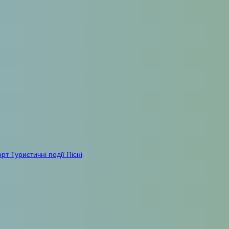
орт
Туристичні події
Пісні