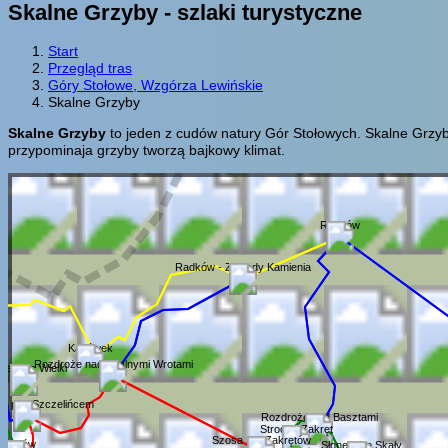
Skalne Grzyby - szlaki turystyczne
Start
Przegląd tras
Góry Stołowe, Wzgórza Lewińskie
Skalne Grzyby
Skalne Grzyby
to jeden z cudów natury Gór Stołowych. Skalne Grzyb
przypominaja grzyby tworzą bajkowy klimat.
Radków
Radków - Zakłady Kamienia
Karłówek
Rozdroże nad Skalnymi Wrotami
zeliniec Wielki
e pod Szczelińcem
Rozdroże pod Basztami
Stroczy Zakręt
Szosa Stu Zakrętów
Karłów
Słoneczne Skały