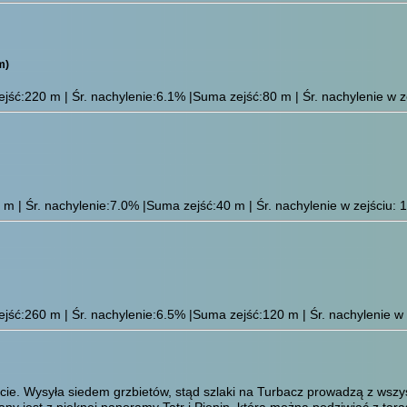
m)
ść:220 m | Śr. nachylenie:6.1% |Suma zejść:80 m | Śr. nachylenie w ze
 | Śr. nachylenie:7.0% |Suma zejść:40 m | Śr. nachylenie w zejściu: 1
ść:260 m | Śr. nachylenie:6.5% |Suma zejść:120 m | Śr. nachylenie w z
e. Wysyła siedem grzbietów, stąd szlaki na Turbacz prowadzą z wszyst
y jest z pięknej panoramy Tatr i Pienin, którą można podziwiać z tar