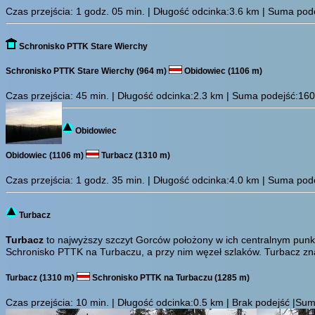
Czas przejścia:
1 godz. 05 min.
| Długość odcinka:3.6 km | Suma podej
Schronisko PTTK Stare Wierchy
Schronisko PTTK Stare Wierchy (964 m)
Obidowiec (1106 m)
Czas przejścia:
45 min.
| Długość odcinka:2.3 km | Suma podejść:160 m
Obidowiec
Obidowiec (1106 m)
Turbacz (1310 m)
Czas przejścia:
1 godz. 35 min.
| Długość odcinka:4.0 km | Suma podej
Turbacz
Turbacz
to najwyższy szczyt Gorców położony w ich centralnym punkci
Schronisko PTTK na Turbaczu, a przy nim węzeł szlaków. Turbacz znan
Turbacz (1310 m)
Schronisko PTTK na Turbaczu (1285 m)
Czas przejścia:
10 min.
| Długość odcinka:0.5 km | Brak podejść |Suma