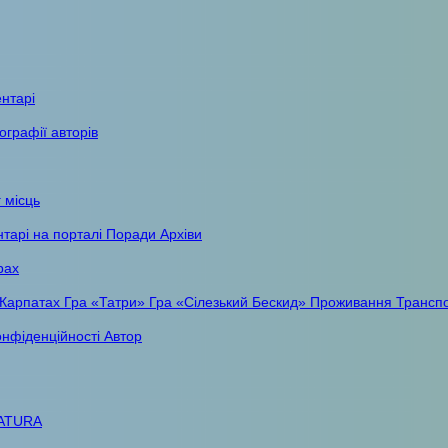
ентарі
ографії авторів
 місць
тарі на порталі
Поради
Архіви
рах
 Карпатах
Гра «Татри»
Гра «Сілезький Бескид»
Проживання
Трансп
онфіденційності
Автор