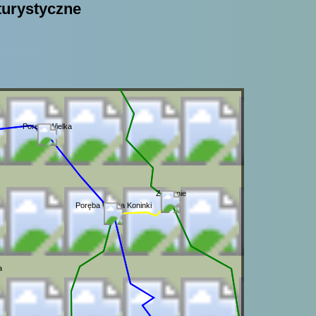
turystyczne
Poręba Wielka
Zagronie
Poręba Wielka Koninki
a