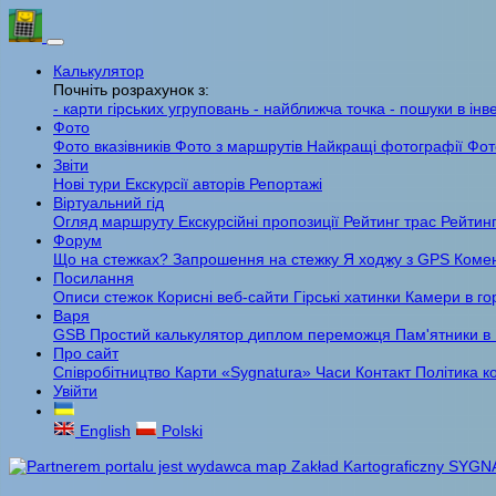
Калькулятор
Почніть розрахунок з:
- карти гірських угруповань
- найближча точка
- пошуки в інв
Фото
Фото вказівників
Фото з маршрутів
Найкращі фотографії
Фот
Звіти
Нові тури
Екскурсії авторів
Репортажі
Віртуальний гід
Огляд маршруту
Екскурсійні пропозиції
Рейтинг трас
Рейтинг
Форум
Що на стежках?
Запрошення на стежку
Я ходжу з GPS
Комен
Посилання
Описи стежок
Корисні веб-сайти
Гірські хатинки
Камери в го
Варя
GSB
Простий калькулятор
диплом переможця
Пам'ятники в
Про сайт
Співробітництво
Карти «Sygnatura»
Часи
Контакт
Політика к
Увійти
English
Polski