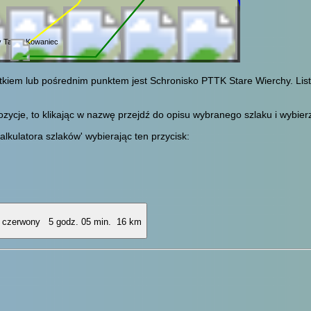
 Targ - Kowaniec
ątkiem lub pośrednim punktem jest Schronisko PTTK Stare Wierchy. Li
cje, to klikając w nazwę przejdź do opisu wybranego szlaku i wybierz 
alkulatora szlaków' wybierając ten przycisk:
5 godz. 05 min.
16 km