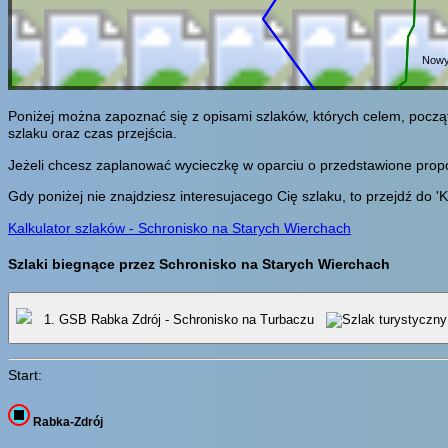
Nowy
Poniżej można zapoznać się z opisami szlaków, których celem, pocz
szlaku oraz czas przejścia.
Jeżeli chcesz zaplanować wycieczkę w oparciu o przedstawione propozy
Gdy poniżej nie znajdziesz interesujacego Cię szlaku, to przejdź do 'K
Kalkulator szlaków - Schronisko na Starych Wierchach
Szlaki biegnące przez Schronisko na Starych Wierchach
1. GSB Rabka Zdrój - Schronisko na Turbaczu
Start:
Rabka-Zdrój