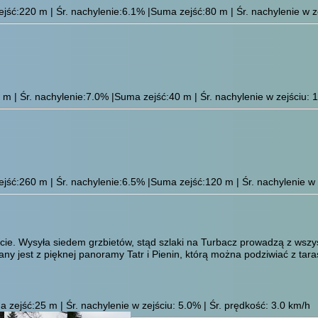
ść:220 m | Śr. nachylenie:6.1% |Suma zejść:80 m | Śr. nachylenie w ze
 | Śr. nachylenie:7.0% |Suma zejść:40 m | Śr. nachylenie w zejściu: 1
ść:260 m | Śr. nachylenie:6.5% |Suma zejść:120 m | Śr. nachylenie w z
e. Wysyła siedem grzbietów, stąd szlaki na Turbacz prowadzą z wszyst
y jest z pięknej panoramy Tatr i Pienin, którą można podziwiać z tar
 zejść:25 m | Śr. nachylenie w zejściu: 5.0% | Śr. prędkość: 3.0 km/h