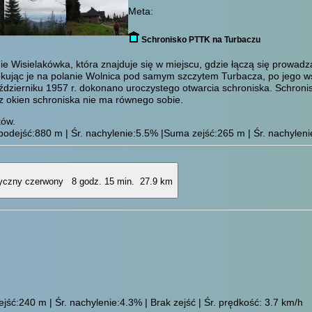
Meta:
Schronisko PTTK na Turbaczu
isielakówka, która znajduje się w miejscu, gdzie łączą się prowadząc
okując je na polanie Wolnica pod samym szczytem Turbacza, po jego w
aździerniku 1957 r. dokonano uroczystego otwarcia schroniska. Schron
z okien schroniska nie ma równego sobie.
ków.
odejść:880 m | Śr. nachylenie:5.5% |Suma zejść:265 m | Śr. nachylenie
8 godz. 15 min.
27.9 km
ść:240 m | Śr. nachylenie:4.3% | Brak zejść | Śr. prędkość: 3.7 km/h