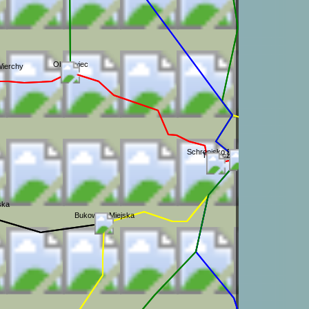
Obidowiec
Wierchy
Schronisko PTTK na Turbaczu
Turbacz
ska
Bukowina Miejska