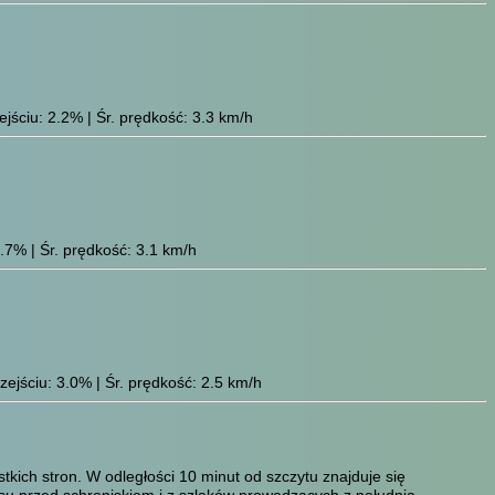
jściu: 2.2% | Śr. prędkość: 3.3 km/h
.7% | Śr. prędkość: 3.1 km/h
ejściu: 3.0% | Śr. prędkość: 2.5 km/h
kich stron. W odległości 10 minut od szczytu znajduje się
asu przed schroniskiem i z szlaków prowadzących z południa.