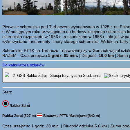
Pierwsze schronisko pod Turbaczem wybudowano w 1925 r. na Polanie W
r. W następnym roku przystąpiono do budowy kolejnego schroniska l
schroniska rozpoczęto w 1953 r., a ukończono w 1958 r., ale już w p
wykorzystano fundamenty i mury starego schroniska. Widok na Tatry 
Schronisko PTTK na Turbaczu - najważniejszy w Gorcach węzeł szla
RAZEM - Czas przejścia:
5 godz. 05 min.
| Długość:
16.0 km
| Suma p
Do kalkulatora szlaków
2. GSB Rabka Zdrój - Stacja turystyczna Studzionki
Start:
Rabka-Zdrój
Rabka-Zdrój (507 m)
Bacówka PTTK Maciejowa (842 m)
Czas przejścia:
1 godz. 30 min.
| Długość odcinka:5.6 km | Suma podej