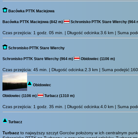
Bacówka PTTK Maciejowa
Bacówka PTTK Maciejowa (842 m)
Schronisko PTTK Stare Wierchy (964 
Czas przejścia:
1 godz. 05 min.
| Długość odcinka:3.6 km | Suma podej
Schronisko PTTK Stare Wierchy
Schronisko PTTK Stare Wierchy (964 m)
Obidowiec (1106 m)
Czas przejścia:
45 min.
| Długość odcinka:2.3 km | Suma podejść:160 m
Obidowiec
Obidowiec (1106 m)
Turbacz (1310 m)
Czas przejścia:
1 godz. 35 min.
| Długość odcinka:4.0 km | Suma podej
Turbacz
Turbacz
to najwyższy szczyt Gorców położony w ich centralnym punkci
Schronisko PTTK na Turbaczu, a przy nim węzeł szlaków. Turbacz znan