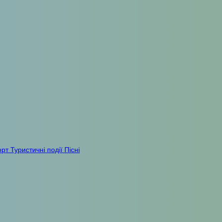
орт
Туристичні події
Пісні