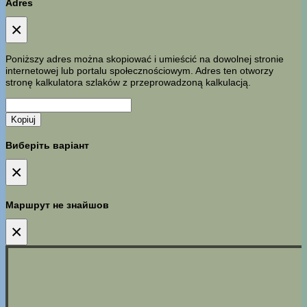
Adres
×
Poniższy adres można skopiować i umieścić na dowolnej stronie
internetowej lub portalu społecznościowym. Adres ten otworzy
stronę kalkulatora szlaków z przeprowadzoną kalkulacją.
Kopiuj
Виберіть варіант
×
Маршрут не знайшов
×