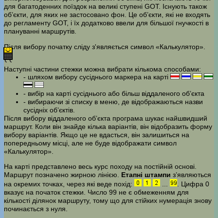
для багатоденних поїздок на великі ступені GOT. Існують також
об’єкти, для яких не застосовано фон. Це об’єкти, які не входять
до регламенту GOT, і їх додатково ввели для більшої гнучкості в
плануванні маршрутів.
Після вибору початку сліду з'являється символ «Калькулятор».
Наступні частини стежки можна вибрати кількома способами:
- шляхом вибору сусіднього маркера на карті
- вибір на карті сусіднього або більш віддаленого об’єкта
- вибираючи зі списку в меню, де відображаються назви
сусідніх об’єктів.
Після вибору віддаленого об’єкта програма шукає найшвидший
маршрут. Коли він знайде кілька варіантів, він відобразить форму
вибору варіантів. Якщо це не вдасться, він залишиться на
попередньому місці, але не буде відображати символ
«Калькулятор».
На карті представлено весь курс походу на постійній основі.
Маршрут позначено жирною лінією.
Етапні штампи
з’являються
на окремих точках, через які веде похід:
...
. Цифра 0
вказує на початок стежки. Число 99 не є обмеженням для
кількості ділянок маршруту, тому що для стійких нумерація знову
починається з нуля.