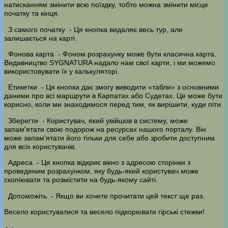
натисканням змінити всю поїздку, тобто можна змінити місце
початку та кінця.
З самого початку
- Ця кнопка видаляє весь тур, але
залишається на карті.
Фонова карта
- Фоном розрахунку може бути класична карта.
Видавництво SYGNATURA надало нам свої карти, і ми можемо
використовувати їх у калькуляторі.
Етикетки
- Ця кнопка дає змогу виводити «табли» з основними
даними про всі маршрути в Карпатах або Судетах. Це може бути
корисно, коли ми знаходимося перед тим, як вирішити, куди піти.
Зберегти
- Користувач, який увійшов в систему, може
запам'ятати свою подорож на ресурсах нашого порталу. Він
може запам'ятати його тільки для себе або зробити доступним
для всіх користувачів.
Адреса
- Ця кнопка відкриє вікно з адресою сторінки з
проведеним розрахунком, яку будь-який користувач може
скопіювати та розмістити на будь-якому сайті.
Допоможіть
- Якщо ви хочете прочитати цей текст ще раз.
Весело користуватися та весело підкорювати гірські стежки!