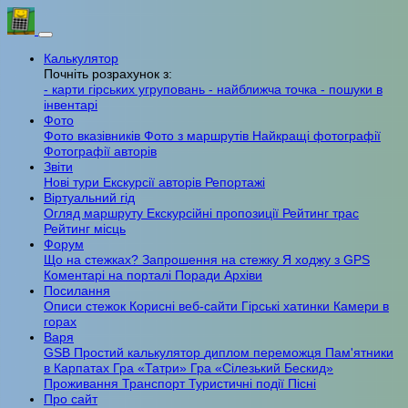
Калькулятор
Почніть розрахунок з:
- карти гірських угруповань
- найближча точка
- пошуки в
інвентарі
Фото
Фото вказівників
Фото з маршрутів
Найкращі фотографії
Фотографії авторів
Звіти
Нові тури
Екскурсії авторів
Репортажі
Віртуальний гід
Огляд маршруту
Екскурсійні пропозиції
Рейтинг трас
Рейтинг місць
Форум
Що на стежках?
Запрошення на стежку
Я ходжу з GPS
Коментарі на порталі
Поради
Архіви
Посилання
Описи стежок
Корисні веб-сайти
Гірські хатинки
Камери в
горах
Варя
GSB
Простий калькулятор
диплом переможця
Пам'ятники
в Карпатах
Гра «Татри»
Гра «Сілезький Бескид»
Проживання
Транспорт
Туристичні події
Пісні
Про сайт