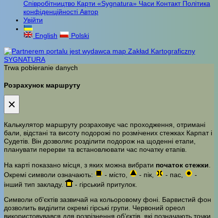
Співробітництво
Карти «Sygnatura»
Часи
Контакт
Політика
конфіденційності
Автор
Увійти
English
Polski
Trwa pobieranie danych
Розрахунок маршруту
×
Калькулятор маршруту розраховує час проходження, отримані
бали, відстані та висоту подорожі по розмічених стежках Карпат і
Судетів. Він дозволяє розділити подорож на щоденні етапи,
планувати перерви та встановлювати час початку етапів.
На карті показано місця, з яких можна вибрати
початок стежки
.
Окремі символи означають:
- місто,
- пік,
- пас,
-
інший тип закладу.
- гірський притулок.
Символи об'єктів зазвичай на кольоровому фоні. Барвистий фон
дозволить виділити окремі гірські групи. Червоний ореол
використовувався для розрізнення об’єктів, які позначають точки