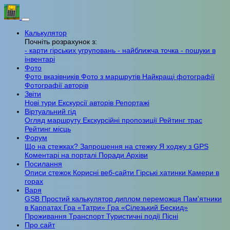
Калькулятор
Почніть розрахунок з:
- карти гірських угруповань
- найближча точка
- пошуки в
інвентарі
Фото
Фото вказівників
Фото з маршрутів
Найкращі фотографії
Фотографії авторів
Звіти
Нові тури
Екскурсії авторів
Репортажі
Віртуальний гід
Огляд маршруту
Екскурсійні пропозиції
Рейтинг трас
Рейтинг місць
Форум
Що на стежках?
Запрошення на стежку
Я ходжу з GPS
Коментарі на порталі
Поради
Архіви
Посилання
Описи стежок
Корисні веб-сайти
Гірські хатинки
Камери в
горах
Варя
GSB
Простий калькулятор
диплом переможця
Пам'ятники
в Карпатах
Гра «Татри»
Гра «Сілезький Бескид»
Проживання
Транспорт
Туристичні події
Пісні
Про сайт