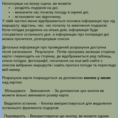
Натиснувши на іконку сцени, ви можете:
- розділіть подорож на дні,
- визначити час початку походу в окремі дні,
- встановити час відпочинку.
У лівій частині меню відображається основна інформація про хід
маршруту: відстань, час, час початку та закінчення подорожі.
Коли поїздка розділена на кілька днів, інформація буде
стосуватися останнього дня, а інформацію про попередні дні
можна прочитати, розгорнувши список.
Детальна інформація про проведений розрахунок доступна
після натискання
Результати
. Потім програма залишає сторінку
карти і переходить на сторінку, де відображається ряд таблиць,
описи поїздок, фотографії, посилання на інші веб-сайти з
описом вибраних маршрутів і навіть прогноз погоди та перегляди
веб-камер.
Розрахунок карти покращується за допомогою
кнопок у меню
над картою.
Збільшувати
Зменшення
- За допомогою цих кнопок ви
можете вільно змінювати розмір карти.
Видалити останню
- Кнопка використовується для видалення
останнього фрагмента подорожі.
Переверніть
- Використовуючи цю кнопку, ви можете одним