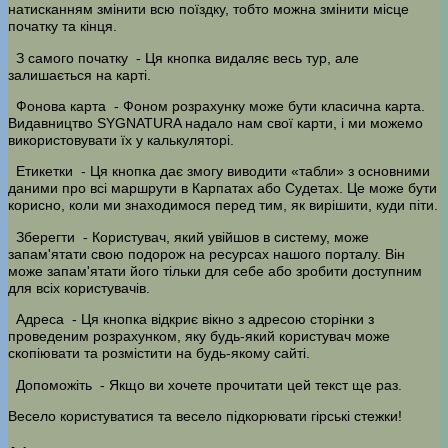
натисканням змінити всю поїздку, тобто можна змінити місце
початку та кінця.
З самого початку
- Ця кнопка видаляє весь тур, але
залишається на карті.
Фонова карта
- Фоном розрахунку може бути класична карта.
Видавництво SYGNATURA надало нам свої карти, і ми можемо
використовувати їх у калькуляторі.
Етикетки
- Ця кнопка дає змогу виводити «табли» з основними
даними про всі маршрути в Карпатах або Судетах. Це може бути
корисно, коли ми знаходимося перед тим, як вирішити, куди піти.
Зберегти
- Користувач, який увійшов в систему, може
запам'ятати свою подорож на ресурсах нашого порталу. Він
може запам'ятати його тільки для себе або зробити доступним
для всіх користувачів.
Адреса
- Ця кнопка відкриє вікно з адресою сторінки з
проведеним розрахунком, яку будь-який користувач може
скопіювати та розмістити на будь-якому сайті.
Допоможіть
- Якщо ви хочете прочитати цей текст ще раз.
Весело користуватися та весело підкорювати гірські стежки!