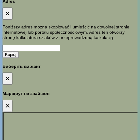
Adres
×
Poniższy adres można skopiować i umieścić na dowolnej stronie
internetowej lub portalu społecznościowym. Adres ten otworzy
stronę kalkulatora szlaków z przeprowadzoną kalkulacją.
Kopiuj
Виберіть варіант
×
Маршрут не знайшов
×