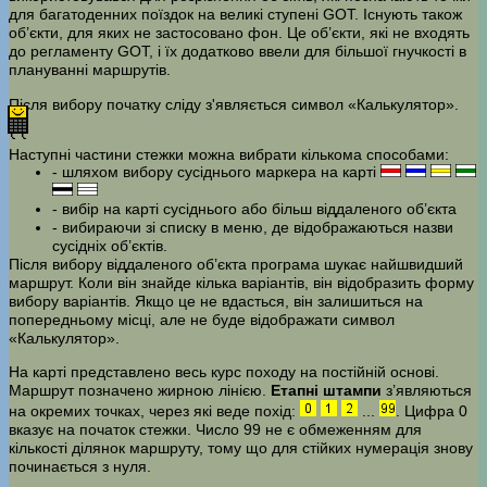
для багатоденних поїздок на великі ступені GOT. Існують також
об’єкти, для яких не застосовано фон. Це об’єкти, які не входять
до регламенту GOT, і їх додатково ввели для більшої гнучкості в
плануванні маршрутів.
Після вибору початку сліду з'являється символ «Калькулятор».
Наступні частини стежки можна вибрати кількома способами:
- шляхом вибору сусіднього маркера на карті
- вибір на карті сусіднього або більш віддаленого об’єкта
- вибираючи зі списку в меню, де відображаються назви
сусідніх об’єктів.
Після вибору віддаленого об’єкта програма шукає найшвидший
маршрут. Коли він знайде кілька варіантів, він відобразить форму
вибору варіантів. Якщо це не вдасться, він залишиться на
попередньому місці, але не буде відображати символ
«Калькулятор».
На карті представлено весь курс походу на постійній основі.
Маршрут позначено жирною лінією.
Етапні штампи
з’являються
на окремих точках, через які веде похід:
...
. Цифра 0
вказує на початок стежки. Число 99 не є обмеженням для
кількості ділянок маршруту, тому що для стійких нумерація знову
починається з нуля.