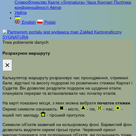
Співробітництво
Карти «Sygnatura»
Часи
Контакт
Політика
конфіденційності
Автор
Увійти
English
Polski
Trwa pobieranie danych
Розрахунок маршруту
×
Калькулятор маршруту розраховує час проходження, отримані
бали, відстані та висоту подорожі по розмічених стежках Карпат і
Судетів. Він дозволяє розділити подорож на щоденні етапи,
планувати перерви та встановлювати час початку етапів.
На карті показано місця, з яких можна вибрати
початок стежки
.
Окремі символи означають:
- місто,
- пік,
- пас,
-
інший тип закладу.
- гірський притулок.
Символи об'єктів зазвичай на кольоровому фоні. Барвистий фон
дозволить виділити окремі гірські групи. Червоний ореол
використовувався для розрізнення об’єктів, які позначають точки