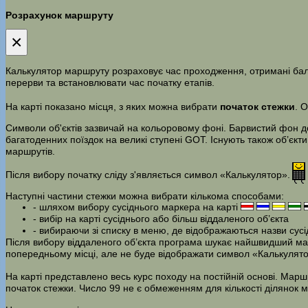
Розрахунок маршруту
×
Калькулятор маршруту розраховує час проходження, отримані бали,
перерви та встановлювати час початку етапів.
На карті показано місця, з яких можна вибрати
початок стежки
. 
Символи об'єктів зазвичай на кольоровому фоні. Барвистий фон доз
багатоденних поїздок на великі ступені GOT. Існують також об’єкти
маршрутів.
Після вибору початку сліду з'являється символ «Калькулятор».
Наступні частини стежки можна вибрати кількома способами:
- шляхом вибору сусіднього маркера на карті
- вибір на карті сусіднього або більш віддаленого об’єкта
- вибираючи зі списку в меню, де відображаються назви сусідн
Після вибору віддаленого об’єкта програма шукає найшвидший маршр
попередньому місці, але не буде відображати символ «Калькулято
На карті представлено весь курс походу на постійній основі. Мар
початок стежки. Число 99 не є обмеженням для кількості ділянок 