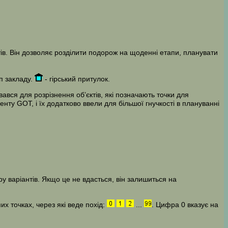
ів. Він дозволяє розділити подорож на щоденні етапи, планувати
п закладу.
- гірський притулок.
ався для розрізнення об’єктів, які позначають точки для
енту GOT, і їх додатково ввели для більшої гнучкості в плануванні
у варіантів. Якщо це не вдасться, він залишиться на
х точках, через які веде похід:
...
. Цифра 0 вказує на