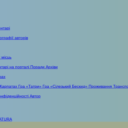
ентарі
ографії авторів
 місць
тарі на порталі
Поради
Архіви
рах
 Карпатах
Гра «Татри»
Гра «Сілезький Бескид»
Проживання
Трансп
онфіденційності
Автор