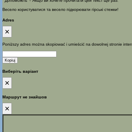
Допоможіть
- Якщо ви хочете прочитати цей текст ще раз.
Весело користуватися та весело підкорювати гірські стежки!
Adres
×
Poniższy adres można skopiować i umieścić na dowolnej stronie inter
Kopiuj
Виберіть варіант
×
Маршрут не знайшов
×