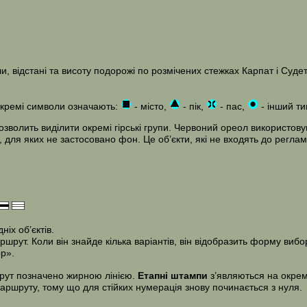
 відстані та висоту подорожі по розмічених стежках Карпат і Судет
Окремі символи означають:
- місто,
- пік,
- пас,
- інший ти
волить виділити окремі гірські групи. Червоний ореол використовув
, для яких не застосовано фон. Це об’єкти, які не входять до реглам
іх об’єктів.
ут. Коли він знайде кілька варіантів, він відобразить форму вибор
р».
шрут позначено жирною лінією.
Етапні штампи
з’являються на окреми
маршруту, тому що для стійких нумерація знову починається з нуля.