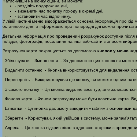
Натиснувши на іконку сцени, ви можете:
- розділіть подорож на дні,
- визначити час початку походу в окремі дні,
- встановити час відпочинку.
У лівій частині меню відображається основна інформація про хід ма
останнього дня, а інформацію про попередні дні можна прочитати
Детальна інформація про проведений розрахунок доступна після
поїздок, фотографії, посилання на інші веб-сайти з описом вибран
Розрахунок карти покращується за допомогою
кнопок у меню
над
Збільшувати
Зменшення
- За допомогою цих кнопок ви можете 
Видалити останню
- Кнопка використовується для видалення ос
Переверніть
- Використовуючи цю кнопку, ви можете одним натиск
З самого початку
- Ця кнопка видаляє весь тур, але залишається 
Фонова карта
- Фоном розрахунку може бути класична карта. Ви
Етикетки
- Ця кнопка дає змогу виводити «табли» з основними да
Зберегти
- Користувач, який увійшов в систему, може запам'ятат
Адреса
- Ця кнопка відкриє вікно з адресою сторінки з проведен