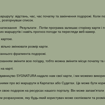
ршруту: відстань, час, час початку та закінчення подорожі. Коли по
, розгорнувши список.
 натискання
Результати
. Потім програма залишає сторінку карти і 
их маршрутів і навіть прогноз погоди та перегляди веб-камер.
 картою.
вільно змінювати розмір карти.
таннього фрагмента подорожі.
анням змінити всю поїздку, тобто можна змінити місце початку та 
на карті.
давництво SYGNATURA надало нам свої карти, і ми можемо використ
ними про всі маршрути в Карпатах або Судетах. Це може бути корис
и свою подорож на ресурсах нашого порталу. Він може запам'ятати й
им розрахунком, яку будь-який користувач може скопіювати та розміс