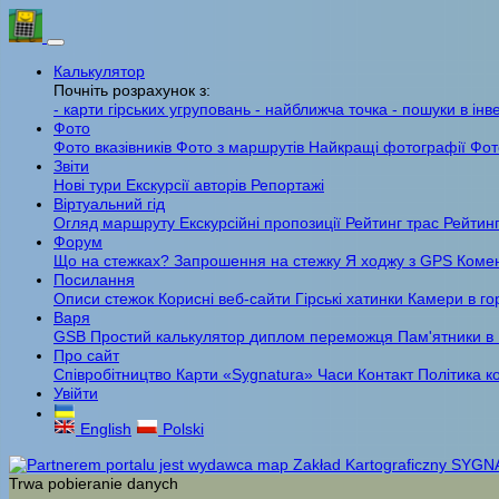
Калькулятор
Почніть розрахунок з:
- карти гірських угруповань
- найближча точка
- пошуки в інв
Фото
Фото вказівників
Фото з маршрутів
Найкращі фотографії
Фот
Звіти
Нові тури
Екскурсії авторів
Репортажі
Віртуальний гід
Огляд маршруту
Екскурсійні пропозиції
Рейтинг трас
Рейтинг
Форум
Що на стежках?
Запрошення на стежку
Я ходжу з GPS
Комен
Посилання
Описи стежок
Корисні веб-сайти
Гірські хатинки
Камери в го
Варя
GSB
Простий калькулятор
диплом переможця
Пам'ятники в
Про сайт
Співробітництво
Карти «Sygnatura»
Часи
Контакт
Політика к
Увійти
English
Polski
Trwa pobieranie danych