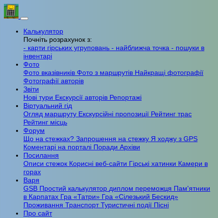
Калькулятор
Почніть розрахунок з:
- карти гірських угруповань
- найближча точка
- пошуки в
інвентарі
Фото
Фото вказівників
Фото з маршрутів
Найкращі фотографії
Фотографії авторів
Звіти
Нові тури
Екскурсії авторів
Репортажі
Віртуальний гід
Огляд маршруту
Екскурсійні пропозиції
Рейтинг трас
Рейтинг місць
Форум
Що на стежках?
Запрошення на стежку
Я ходжу з GPS
Коментарі на порталі
Поради
Архіви
Посилання
Описи стежок
Корисні веб-сайти
Гірські хатинки
Камери в
горах
Варя
GSB
Простий калькулятор
диплом переможця
Пам'ятники
в Карпатах
Гра «Татри»
Гра «Сілезький Бескид»
Проживання
Транспорт
Туристичні події
Пісні
Про сайт