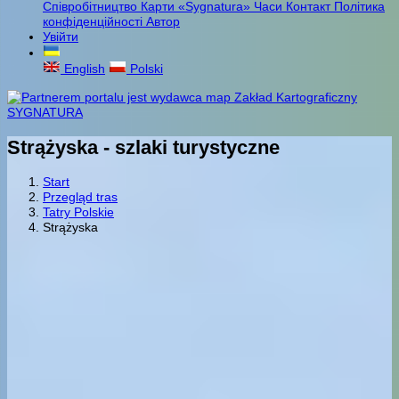
Співробітництво
Карти «Sygnatura»
Часи
Контакт
Політика
конфіденційності
Автор
Увійти
English
Polski
Strążyska - szlaki turystyczne
Start
Przegląd tras
Tatry Polskie
Strążyska