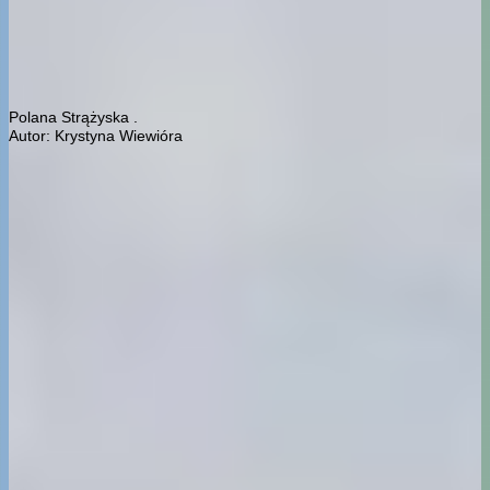
Polana Strążyska .
Autor: Krystyna Wiewióra