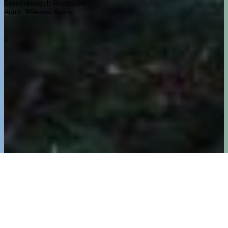
Szkolnikowych Rozstajów .
Autor: Wiesław Kraus