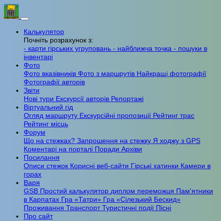
Калькулятор
Почніть розрахунок з:
- карти гірських угруповань
- найближча точка
- пошуки в
інвентарі
Фото
Фото вказівників
Фото з маршрутів
Найкращі фотографії
Фотографії авторів
Звіти
Нові тури
Екскурсії авторів
Репортажі
Віртуальний гід
Огляд маршруту
Екскурсійні пропозиції
Рейтинг трас
Рейтинг місць
Форум
Що на стежках?
Запрошення на стежку
Я ходжу з GPS
Коментарі на порталі
Поради
Архіви
Посилання
Описи стежок
Корисні веб-сайти
Гірські хатинки
Камери в
горах
Варя
GSB
Простий калькулятор
диплом переможця
Пам'ятники
в Карпатах
Гра «Татри»
Гра «Сілезький Бескид»
Проживання
Транспорт
Туристичні події
Пісні
Про сайт