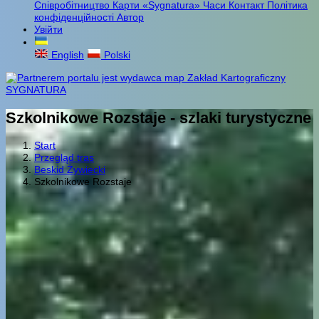
Співробітництво
Карти «Sygnatura»
Часи
Контакт
Політика
конфіденційності
Автор
Увійти
English
Polski
Szkolnikowe Rozstaje - szlaki turystyczne
Start
Przegląd tras
Beskid Żywiecki
Szkolnikowe Rozstaje