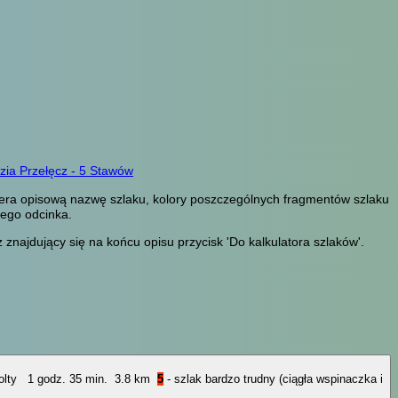
zia Przełęcz - 5 Stawów
wiera opisową nazwę szlaku, kolory poszczególnych fragmentów szlaku
zego odcinka.
znajdujący się na końcu opisu przycisk 'Do kalkulatora szlaków'.
1 godz. 35 min.
3.8 km
5
- szlak bardzo trudny (ciągła wspinaczka i