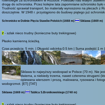
równolegle za schroniskiem w Roztoce. Powstało nad Małym Stawem, n
drogę do schroniska. Przez kolejne lata zapomniane schronisko było 
Trudność sprawiał transport, bo materiały wynoszono na plecach z Ro
doszczętnie. W 1948 r. przystąpiono do budowy piątego już schronisk
Schronisko w Dolinie Pięciu Stawów Polskich (1668 m)
Siklawa (1669 m)
2
- szlak nieco trudny (konieczne buty trekingowe)
Płasko kamienną ścieżką.
Czas przejścia:
5 min.
| Długość odcinka:0.5 km | Suma podejść:1 m | 
Siklawa to najwyższy wodospad w Polsce (70 m). Nie jest
dwiema, a niekiedy trzema, nawet czterema strugami (któ
opiewana wierszem i prozą, malowana, rysowana i fotog
wodogrzmot.
[ET]
[TAT]
Siklawa (1669 m)
Tablica S.Bronikowskiego (1740 m)
2
- szlak nieco trudny (konieczne buty trekingowe)