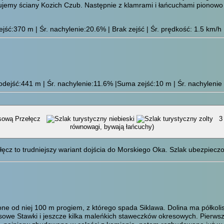
ujemy ściany Kozich Czub. Następnie z klamrami i łańcuchami pionowo 
ść:370 m | Śr. nachylenie:20.6% | Brak zejść | Śr. prędkość: 1.5 km/h
dejść:441 m | Śr. nachylenie:11.6% |Suma zejść:10 m | Śr. nachylenie w
wów Polskich przez Szpiglasową Przełęcz
3
równowagi, bywają łańcuchy)
ęcz to trudniejszy wariant dojścia do Morskiego Oka. Szlak ubezpiecz
one od niej 100 m progiem, z którego spada Siklawa. Dolina ma półkolist
lasowe Stawki i jeszcze kilka maleńkich staweczków okresowych. Pierws