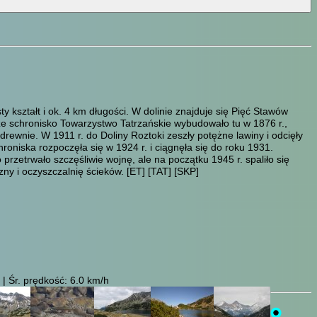
y kształt i ok. 4 km długości. W dolinie znajduje się Pięć Stawów
ze schronisko Towarzystwo Tatrzańskie wybudowało tu w 1876 r.,
wnie. W 1911 r. do Doliny Roztoki zeszły potężne lawiny i odcięły
oniska rozpoczęła się w 1924 r. i ciągnęła się do roku 1931.
rzetrwało szczęśliwie wojnę, ale na początku 1945 r. spaliło się
zny i oczyszczalnię ścieków.
[ET]
[TAT]
[SKP]
| Śr. prędkość: 6.0 km/h