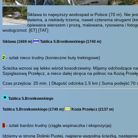
Siklawa to najwyższy wodospad w Polsce (70 m). Nie jest
dwiema, a niekiedy trzema, nawet czterema strugami (któ
opiewana wierszem i prozą, malowana, rysowana i fotog
wodogrzmot.
[ET]
[TAT]
Siklawa (1669 m)
Tablica S.Bronikowskiego (1740 m)
2
- szlak nieco trudny (konieczne buty trekingowe)
Ścieżka wznosi się lekko wśród kosodrzewiny. Mijamy odchodzące na 
Szpiglasową Przełęcz, a nieco dalej skręca na północ na Kozią Przełę
Czas przejścia:
20 min.
| Długość odcinka:1.5 km | Suma podejść:70 m 
Tablica S.Bronikowskiego
Tablica S.Bronikowskiego (1740 m)
Kozia Przełęcz (2137 m)
5
- szlak bardzo trudny (ciągła wspinaczka i ekspozycja)
Idziemy w stronę Dolinki Pustej, najpierw wygodną ścieżką, następni