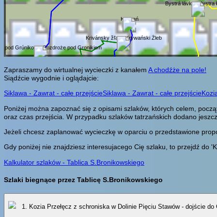
Bystrá lávka / Bystra
Krywań
Krivánsky žľab / Krywański Żleb
ie pod Grúnikom / Rozdroże pod Gronikiem
Zapraszamy do wirtualnej wycieczki z kanałem
A chodźże na pole!
Siądźcie wygodnie i oglądajcie:
Siklawa - Zawrat - całe przejście
Siklawa - Zawrat - całe przejście
Kozia
Poniżej można zapoznać się z opisami szlaków, których celem, począ
oraz czas przejścia. W przypadku szlaków tatrzańskich dodano jeszcz
Jeżeli chcesz zaplanować wycieczkę w oparciu o przedstawione propozy
Gdy poniżej nie znajdziesz interesujacego Cię szlaku, to przejdź do 'K
Kalkulator szlaków - Tablica S.Bronikowskiego
Szlaki biegnące przez Tablicę S.Bronikowskiego
1. Kozia Przełęcz z schroniska w Dolinie Pięciu Stawów - dojście do 