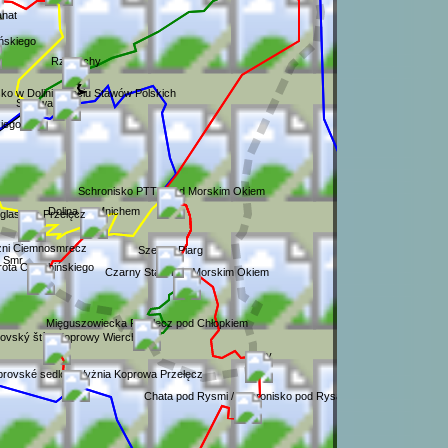
anat
ńskiego
Rzeżuchy
ko w Dolinie Pięciu Stawów Polskich
Siklawa
kiego
Schronisko PTTK nad Morskim Okiem
Dolina za Mnichem
glasowa Przełęcz
iżni Ciemnosmrecz
Szeroki Piarg
h Smr
ota Chałubińskiego
Czarny Staw nad Morskim Okiem
Mięguszowiecka Przełęcz pod Chłopkiem
ovský štít / Koprowy Wierch
Rysy
rovské sedlo / Wyżnia Koprowa Przełęcz
Chata pod Rysmi / Schronisko pod Rysami