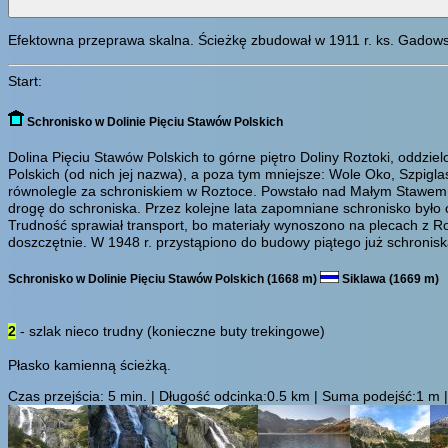
Efektowna przeprawa skalna. Ścieżkę zbudował w 1911 r. ks. Gadows
Start:
Schronisko w Dolinie Pięciu Stawów Polskich
Dolina Pięciu Stawów Polskich to górne piętro Doliny Roztoki, oddziel
Polskich (od nich jej nazwa), a poza tym mniejsze: Wole Oko, Szpig
równolegle za schroniskiem w Roztoce. Powstało nad Małym Stawem, n
drogę do schroniska. Przez kolejne lata zapomniane schronisko było 
Trudność sprawiał transport, bo materiały wynoszono na plecach z Ro
doszczętnie. W 1948 r. przystąpiono do budowy piątego już schronisk
Schronisko w Dolinie Pięciu Stawów Polskich (1668 m)
Siklawa (1669 m)
2
- szlak nieco trudny (konieczne buty trekingowe)
Płasko kamienną ścieżką.
Czas przejścia:
5 min.
| Długość odcinka:0.5 km | Suma podejść:1 m | 