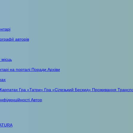
ентарі
ографії авторів
 місць
тарі на порталі
Поради
Архіви
рах
 Карпатах
Гра «Татри»
Гра «Сілезький Бескид»
Проживання
Трансп
онфіденційності
Автор