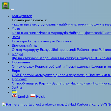
Калькулятор
Почніть розрахунок з:
- карти гірських угруповань
- найближча точка
- пошуки в інв
Фото
Фото вказівників
Фото з маршрутів
Найкращі фотографії
Фот
Звіти
Нові тури
Екскурсії авторів
Репортажі
Віртуальний гід
Огляд маршруту
Екскурсійні пропозиції
Рейтинг трас
Рейтинг
Форум
Що на стежках?
Запрошення на стежку
Я ходжу з GPS
Комен
Посилання
Описи стежок
Корисні веб-сайти
Гірські хатинки
Камери в го
Варя
GSB
Простий калькулятор
диплом переможця
Пам'ятники в
Про сайт
Співробітництво
Карти «Sygnatura»
Часи
Контакт
Політика к
Увійти
English
Polski