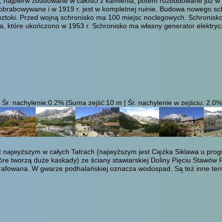
ajpierw zbudowane w całości z kamienia, potem rozbudowane już w dre
obrabowywane i w 1919 r. jest w kompletnej ruinie. Budowa nowego schr
ztoki. Przed wojną schronisko ma 100 miejsc noclegowych. Schronisko p
a, które ukończono w 1953 r. Schronisko ma własny generator elektryc
Śr. nachylenie:0.2% |Suma zejść:10 m | Śr. nachylenie w zejściu: 2.0% 
 najwyższym w całych Tatrach (najwyższym jest Ciężka Siklawa u progu 
re tworzą duże kaskady) ze ściany stawiarskiej Doliny Pięciu Stawów 
rafowana. W gwarze podhalańskiej oznacza wodospad. Są też inne termi