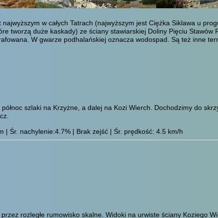
 najwyższym w całych Tatrach (najwyższym jest Ciężka Siklawa u progu 
re tworzą duże kaskady) ze ściany stawiarskiej Doliny Pięciu Stawów 
rafowana. W gwarze podhalańskiej oznacza wodospad. Są też inne termi
północ szlaki na Krzyżne, a dalej na Kozi Wierch. Dochodzimy do skrz
cz.
| Śr. nachylenie:4.7% | Brak zejść | Śr. prędkość: 4.5 km/h
e przez rozległe rumowisko skalne. Widoki na urwiste ściany Koziego W