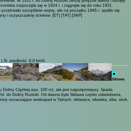
wnie. W 1911 r. do Doliny Roztoki zeszły potężne lawiny i odcięły
oniska rozpoczęła się w 1924 r. i ciągnęła się do roku 1931.
rzetrwało szczęśliwie wojnę, ale na początku 1945 r. spaliło się
zny i oczyszczalnię ścieków.
[ET]
[TAT]
[SKP]
| Śr. prędkość: 6.0 km/h
Siklawa
Doliny Ciężkiej wys. 100 m), ale jest najpotężniejszy. Spada
Pol. do Doliny Roztoki. Od dawna była Siklawa często odwiedzana,
ny oznaczające wodospad w Tatrach: siklawica, sikawka, sika, skok,