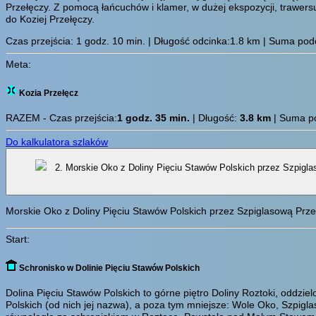
Przełęczy. Z pomocą łańcuchów i klamer, w dużej ekspozycji, trawers
do Koziej Przełęczy.
Czas przejścia:
1 godz. 10 min.
| Długość odcinka:1.8 km | Suma podej
Meta:
Kozia Przełęcz
RAZEM - Czas przejścia:
1 godz. 35 min.
| Długość:
3.8 km
| Suma po
Do kalkulatora szlaków
2. Morskie Oko z Doliny Pięciu Sta
Morskie Oko z Doliny Pięciu Stawów Polskich przez Szpiglasową Przeł
Start:
Schronisko w Dolinie Pięciu Stawów Polskich
Dolina Pięciu Stawów Polskich to górne piętro Doliny Roztoki, oddziel
Polskich (od nich jej nazwa), a poza tym mniejsze: Wole Oko, Szpig