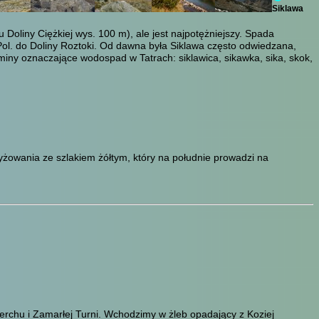
Siklawa
Doliny Ciężkiej wys. 100 m), ale jest najpotężniejszy. Spada
Pol. do Doliny Roztoki. Od dawna była Siklawa często odwiedzana,
ny oznaczające wodospad w Tatrach: siklawica, sikawka, sika, skok,
yżowania ze szlakiem żółtym, który na południe prowadzi na
ierchu i Zamarłej Turni. Wchodzimy w żleb opadający z Koziej