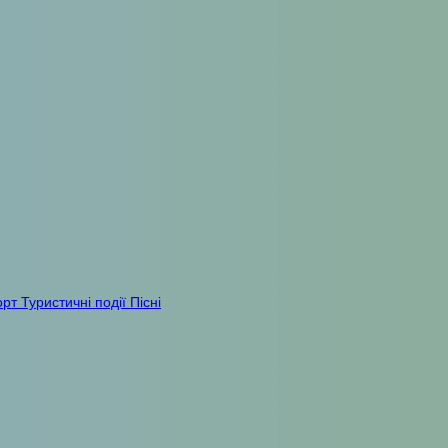
орт
Туристичні події
Пісні