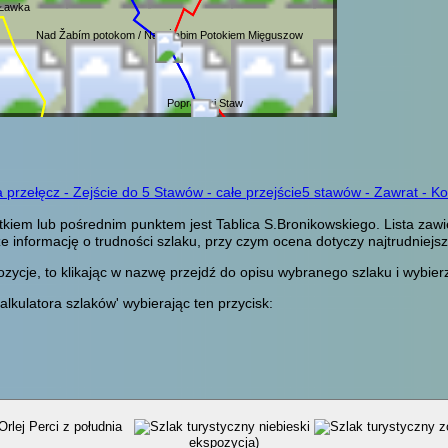
 Ławka
Nad Žabím potokom / Nad Żabim Potokiem Mięguszow
Popradzki Staw
 przełęcz - Zejście do 5 Stawów - całe przejście
5 stawów - Zawrat - Ko
tkiem lub pośrednim punktem jest Tablica S.Bronikowskiego. Lista za
e informację o trudności szlaku, przy czym ocena dotyczy najtrudniejs
cje, to klikając w nazwę przejdź do opisu wybranego szlaku i wybierz 
alkulatora szlaków' wybierając ten przycisk:
Orlej Perci z południa
ekspozycja)