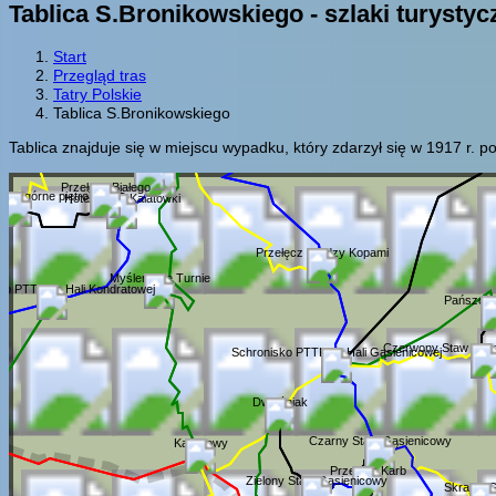
Tablica S.Bronikowskiego - szlaki turystyc
Start
Przegląd tras
Tatry Polskie
Tablica S.Bronikowskiego
Tablica znajduje się w miejscu wypadku, który zdarzył się w 1917 r. p
Klasztor Albertynów
Klasztor Albertynek
Przełęcz Białego
ego (górne piętro)
Hotel PTTK Kalatówki
Przełęcz między Kopami
Myślenickie Turnie
ko PTTK na Hali Kondratowej
Pańszczy
Czerwony Staw w Do
Schronisko PTTK na Hali Gąsienicowej
Dwoiśniak
Czarny Staw Gąsienicowy
Kasprowy
Przełęcz Karb
Zielony Staw Gąsienicowy
Skrajny 