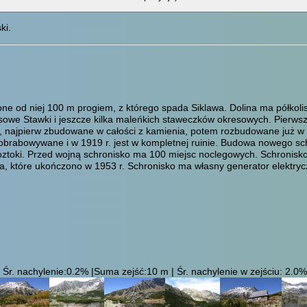
ki.
one od niej 100 m progiem, z którego spada Siklawa. Dolina ma półkolist
lasowe Stawki i jeszcze kilka maleńkich staweczków okresowych. Pierws
ajpierw zbudowane w całości z kamienia, potem rozbudowane już w dre
obrabowywane i w 1919 r. jest w kompletnej ruinie. Budowa nowego schr
ztoki. Przed wojną schronisko ma 100 miejsc noclegowych. Schronisko p
a, które ukończono w 1953 r. Schronisko ma własny generator elektryc
Śr. nachylenie:0.2% |Suma zejść:10 m | Śr. nachylenie w zejściu: 2.0% 