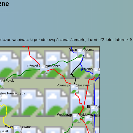
zne
odczas wspinaczki południową ścianą Zamarłej Turni. 22-letni taternik S
Rusinowa Polana
Rówień Waksmundzka
Palenica Białczańska
cki Potok
Polana pod Wołoszynem
linie Pańszczycy
Biela Voda
Wodogrzmoty Mickiewicza
Schronisko PTTK w Roztoce
Przełęcz Krzyżne
Granat