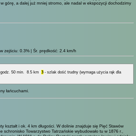
w górę, a dalej już mniej stromo, ale nadal w ekspozycji dochodzimy
 zejściu: 0.3% | Śr. prędkość: 2.4 km/h
 godz. 50 min.
8.5 km
3
- szlak dość trudny (wymaga użycia rąk dla
ony łańcuchami.
y kształt i ok. 4 km długości. W dolinie znajduje się Pięć Stawów
ze schronisko Towarzystwo Tatrzańskie wybudowało tu w 1876 r.,