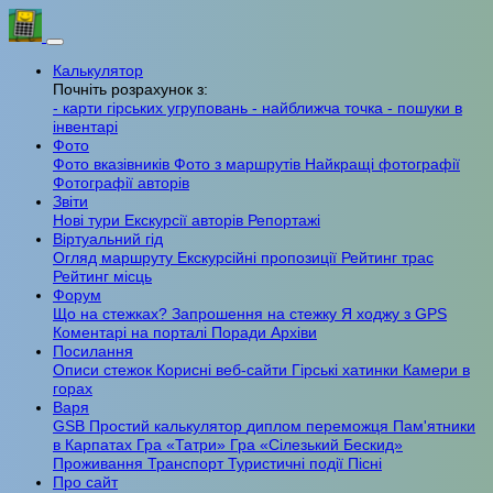
Калькулятор
Почніть розрахунок з:
- карти гірських угруповань
- найближча точка
- пошуки в
інвентарі
Фото
Фото вказівників
Фото з маршрутів
Найкращі фотографії
Фотографії авторів
Звіти
Нові тури
Екскурсії авторів
Репортажі
Віртуальний гід
Огляд маршруту
Екскурсійні пропозиції
Рейтинг трас
Рейтинг місць
Форум
Що на стежках?
Запрошення на стежку
Я ходжу з GPS
Коментарі на порталі
Поради
Архіви
Посилання
Описи стежок
Корисні веб-сайти
Гірські хатинки
Камери в
горах
Варя
GSB
Простий калькулятор
диплом переможця
Пам'ятники
в Карпатах
Гра «Татри»
Гра «Сілезький Бескид»
Проживання
Транспорт
Туристичні події
Пісні
Про сайт