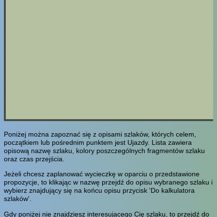
Poniżej można zapoznać się z opisami szlaków, których celem,
początkiem lub pośrednim punktem jest Ujazdy. Lista zawiera
opisową nazwę szlaku, kolory poszczególnych fragmentów szlaku
oraz czas przejścia.
Jeżeli chcesz zaplanować wycieczkę w oparciu o przedstawione
propozycje, to klikając w nazwę przejdź do opisu wybranego szlaku i
wybierz znajdujący się na końcu opisu przycisk 'Do kalkulatora
szlaków'.
Gdy poniżej nie znajdziesz interesujacego Cię szlaku, to przejdź do