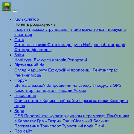
Калькулятор
Почніть розрахунок з:
- карти гірських угруповань
- найближча точка
- пошуки в
інвентарі
Фото
Фото вказівників
Фото з маршрутів
Найкращі фотографії
Фотографії авторів
Звіти
Нові тури
Екскурсії авторів
Репортажі
Віртуальний гід
Огляд маршруту
Екскурсійні пропозиції
Рейтинг трас
Рейтинг місць
Форум
Що на стежках?
Запрошення на стежку
Я ходжу з GPS
Коментарі на порталі
Поради
Архіви
Посилання
Описи стежок
Корисні веб-сайти
Гірські хатинки
Камери в
горах
Варя
GSB
Простий калькулятор
диплом переможця
Пам'ятники
в Карпатах
Гра «Татри»
Гра «Сілезький Бескид»
Проживання
Транспорт
Туристичні події
Пісні
Про сайт