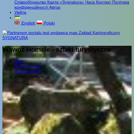
Співробітництво
Карти «Sygnatura»
Часи
Контакт
Політика
конфіденційності
Автор
Увійти
English
Polski
Wąwóz Homole - szlaki turystyczne
Start
Przegląd tras
Spisz i Pieniny
Wąwóz Homole