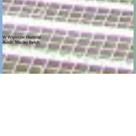
W Wąwozie Homole .
Autor: Maciej Bełch