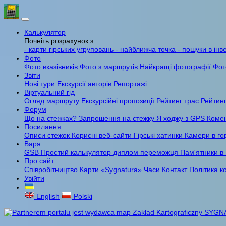
Калькулятор
Почніть розрахунок з:
- карти гірських угруповань
- найближча точка
- пошуки в інв
Фото
Фото вказівників
Фото з маршрутів
Найкращі фотографії
Фот
Звіти
Нові тури
Екскурсії авторів
Репортажі
Віртуальний гід
Огляд маршруту
Екскурсійні пропозиції
Рейтинг трас
Рейтинг
Форум
Що на стежках?
Запрошення на стежку
Я ходжу з GPS
Комен
Посилання
Описи стежок
Корисні веб-сайти
Гірські хатинки
Камери в го
Варя
GSB
Простий калькулятор
диплом переможця
Пам'ятники в
Про сайт
Співробітництво
Карти «Sygnatura»
Часи
Контакт
Політика к
Увійти
English
Polski