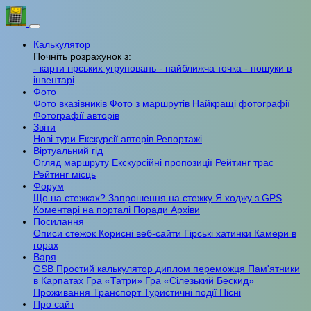
Калькулятор
Почніть розрахунок з:
- карти гірських угруповань
- найближча точка
- пошуки в
інвентарі
Фото
Фото вказівників
Фото з маршрутів
Найкращі фотографії
Фотографії авторів
Звіти
Нові тури
Екскурсії авторів
Репортажі
Віртуальний гід
Огляд маршруту
Екскурсійні пропозиції
Рейтинг трас
Рейтинг місць
Форум
Що на стежках?
Запрошення на стежку
Я ходжу з GPS
Коментарі на порталі
Поради
Архіви
Посилання
Описи стежок
Корисні веб-сайти
Гірські хатинки
Камери в
горах
Варя
GSB
Простий калькулятор
диплом переможця
Пам'ятники
в Карпатах
Гра «Татри»
Гра «Сілезький Бескид»
Проживання
Транспорт
Туристичні події
Пісні
Про сайт