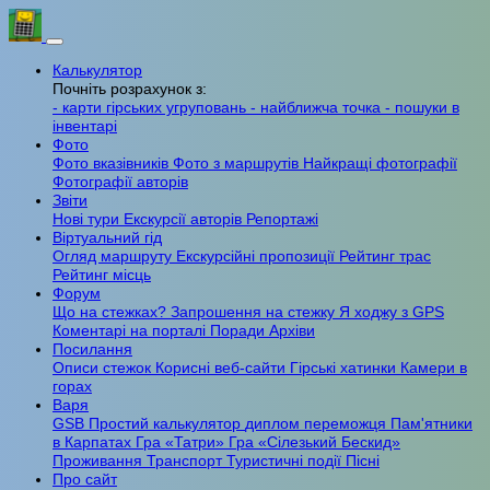
Калькулятор
Почніть розрахунок з:
- карти гірських угруповань
- найближча точка
- пошуки в
інвентарі
Фото
Фото вказівників
Фото з маршрутів
Найкращі фотографії
Фотографії авторів
Звіти
Нові тури
Екскурсії авторів
Репортажі
Віртуальний гід
Огляд маршруту
Екскурсійні пропозиції
Рейтинг трас
Рейтинг місць
Форум
Що на стежках?
Запрошення на стежку
Я ходжу з GPS
Коментарі на порталі
Поради
Архіви
Посилання
Описи стежок
Корисні веб-сайти
Гірські хатинки
Камери в
горах
Варя
GSB
Простий калькулятор
диплом переможця
Пам'ятники
в Карпатах
Гра «Татри»
Гра «Сілезький Бескид»
Проживання
Транспорт
Туристичні події
Пісні
Про сайт