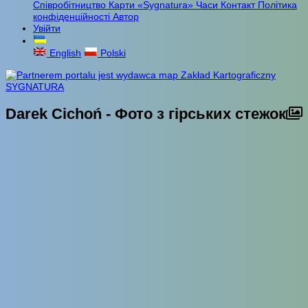
Співробітництво
Карти «Sygnatura»
Часи
Контакт
Політика
конфіденційності
Автор
Увійти
English
Polski
Darek Cichoń - Фото з гірських стежок