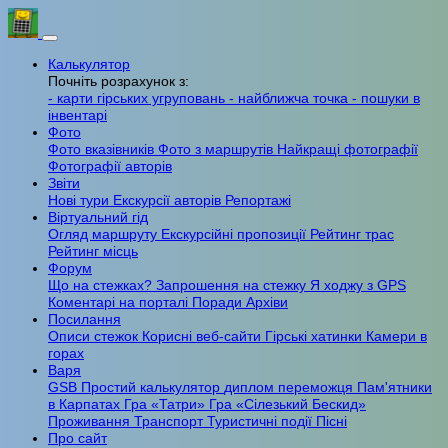
Калькулятор
Почніть розрахунок з:
- карти гірських угруповань
- найближча точка
- пошуки в
інвентарі
Фото
Фото вказівників
Фото з маршрутів
Найкращі фотографії
Фотографії авторів
Звіти
Нові тури
Екскурсії авторів
Репортажі
Віртуальний гід
Огляд маршруту
Екскурсійні пропозиції
Рейтинг трас
Рейтинг місць
Форум
Що на стежках?
Запрошення на стежку
Я ходжу з GPS
Коментарі на порталі
Поради
Архіви
Посилання
Описи стежок
Корисні веб-сайти
Гірські хатинки
Камери в
горах
Варя
GSB
Простий калькулятор
диплом переможця
Пам'ятники
в Карпатах
Гра «Татри»
Гра «Сілезький Бескид»
Проживання
Транспорт
Туристичні події
Пісні
Про сайт