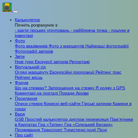
Калькулятор
Почніть розрахунок з:
- карти гірських угруповань
- найближча точка
- пошуки в
інвентарі
Фото
Фото вказівників
Фото з маршрутів
Найкращі фотографії
Фотографії авторів
Звіти
Нові тури
Екскурсії авторів
Репортажі
Віртуальний гід
Огляд маршруту
Екскурсійні пропозиції
Рейтинг трас
Рейтинг місць
Форум
Що на стежках?
Запрошення на стежку
Я ходжу з GPS
Коментарі на порталі
Поради
Архіви
Посилання
Описи стежок
Корисні веб-сайти
Гірські хатинки
Камери в
горах
Варя
GSB
Простий калькулятор
диплом переможця
Пам'ятники
в Карпатах
Гра «Татри»
Гра «Сілезький Бескид»
Проживання
Транспорт
Туристичні події
Пісні
Про сайт