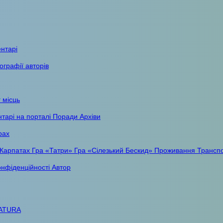
ентарі
ографії авторів
 місць
тарі на порталі
Поради
Архіви
рах
 Карпатах
Гра «Татри»
Гра «Сілезький Бескид»
Проживання
Трансп
онфіденційності
Автор