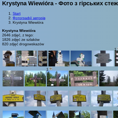
Krystyna Wiewióra - Фото з гірських сте
Start
Фотографії авторів
Krystyna Wiewióra
Krystyna Wiewióra
2646 zdjęć, z tego:
1826 zdjęć ze szlaków
820 zdjęć drogowskazów
1
1