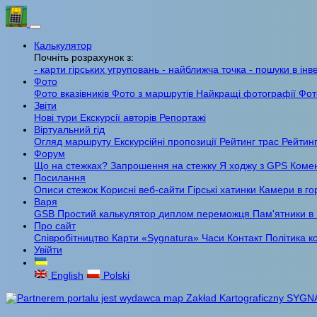
Калькулятор
Почніть розрахунок з:
- карти гірських угруповань
- найближча точка
- пошуки в інв
Фото
Фото вказівників
Фото з маршрутів
Найкращі фотографії
Фот
Звіти
Нові тури
Екскурсії авторів
Репортажі
Віртуальний гід
Огляд маршруту
Екскурсійні пропозиції
Рейтинг трас
Рейтинг
Форум
Що на стежках?
Запрошення на стежку
Я ходжу з GPS
Комен
Посилання
Описи стежок
Корисні веб-сайти
Гірські хатинки
Камери в го
Варя
GSB
Простий калькулятор
диплом переможця
Пам'ятники в
Про сайт
Співробітництво
Карти «Sygnatura»
Часи
Контакт
Політика к
Увійти
English
Polski