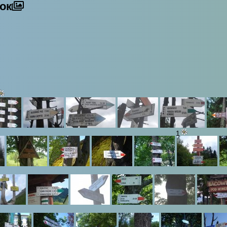
жок
1